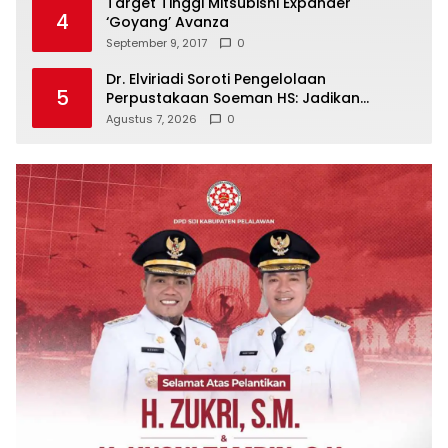
Target Tinggi Mitsubishi Expander
4
‘Goyang’ Avanza
September 9, 2017
0
Dr. Elviriadi Soroti Pengelolaan
5
Perpustakaan Soeman HS: Jadikan
Lokomotif Budaya dan Kawah
Agustus 7, 2026
0
Candradimuka Intelektual