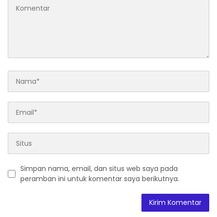
Simpan nama, email, dan situs web saya pada
peramban ini untuk komentar saya berikutnya.