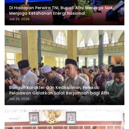
Di Hadapan Perwira TNI, Bupati Afni: Menjaga Siak,
Menjaga Ketahanan Energi Nasional
Juli 29, 2026
Bangun Karakter dan Kedisiplinan, Pemkab
Pelalawan Galakkan Salat Berjamaah bagi ASN
Juli 29, 2026