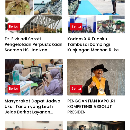
Berita
Berita
Dr. Elviriadi Soroti
Kodam XIX Tuanku
Pengelolaan Perpustakaan
Tambusai Dampingi
Soeman HS: Jadikan
Kunjungan Menhan RI ke
Lokomotif Budaya dan
Yonif TP 952/Imam Bulqin,
Kawah Candradimuka
Perkuat Pembangunan
Intelektual
Satuan
Berita
Berita
Masyarakat Dapat Jadwal
PENGGANTIAN KAPOLRI
Ukur Tanah yang Lebih
KOMPETENSI ABSOLUT
Jelas Berkat Layanan
PRESIDEN
Pengukuran Terjadwal