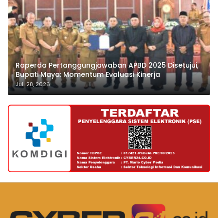
Raperda Pertanggungjawaban APBD 2025 Disetujui,
Bupati Maya: Momentum Evaluasi Kinerja
Juli 28, 2026