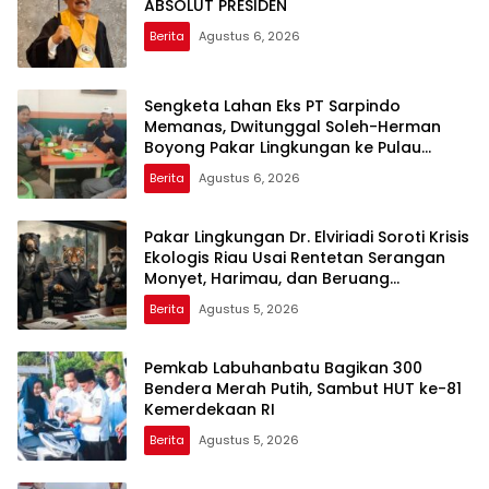
ABSOLUT PRESIDEN
Berita
Agustus 6, 2026
Sengketa Lahan Eks PT Sarpindo
Memanas, Dwitunggal Soleh-Herman
Boyong Pakar Lingkungan ke Pulau
Rupat
Berita
Agustus 6, 2026
Pakar Lingkungan Dr. Elviriadi Soroti Krisis
Ekologis Riau Usai Rentetan Serangan
Monyet, Harimau, dan Beruang
Terhadap Warga
Berita
Agustus 5, 2026
Pemkab Labuhanbatu Bagikan 300
Bendera Merah Putih, Sambut HUT ke-81
Kemerdekaan RI
Berita
Agustus 5, 2026