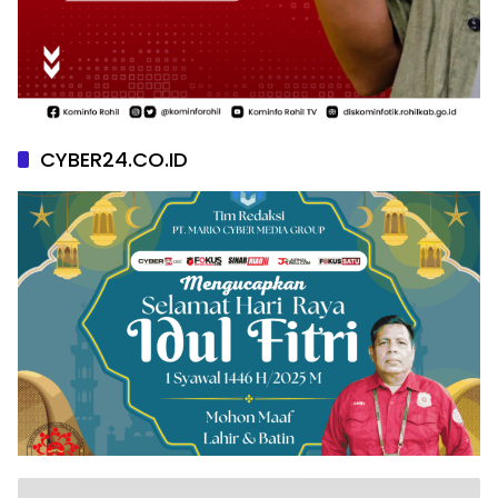
CYBER24.CO.ID