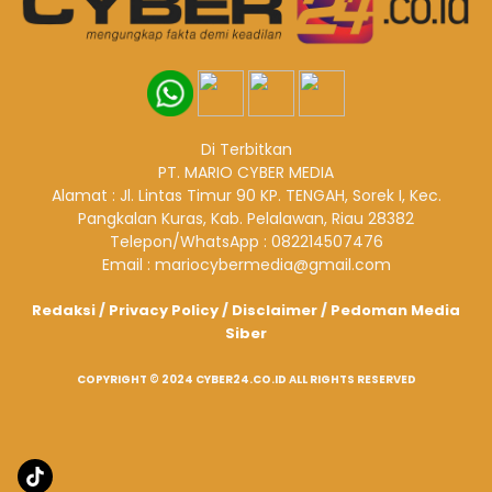
Di Terbitkan
PT. MARIO CYBER MEDIA
Alamat : Jl. Lintas Timur 90 KP. TENGAH, Sorek I, Kec.
Pangkalan Kuras, Kab. Pelalawan, Riau 28382
Telepon/WhatsApp : 082214507476
Email : mariocybermedia@gmail.com
Redaksi
/
Privacy Policy
/
Disclaimer
/
Pedoman Media
Siber
COPYRIGHT © 2024 CYBER24.CO.ID ALL RIGHTS RESERVED