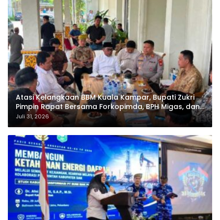
Atasi Kelangkaan BBM Kuala Kampar, Bupati Zukri
Pimpin Rapat Bersama Forkopimda, BPH Migas, dan
Pertamina
Juli 31, 2026