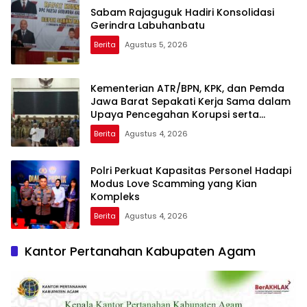
Sabam Rajaguguk Hadiri Konsolidasi
Gerindra Labuhanbatu
Berita
Agustus 5, 2026
Kementerian ATR/BPN, KPK, dan Pemda
Jawa Barat Sepakati Kerja Sama dalam
Upaya Pencegahan Korupsi serta
Penguatan Ekonomi Daerah
Berita
Agustus 4, 2026
Polri Perkuat Kapasitas Personel Hadapi
Modus Love Scamming yang Kian
Kompleks
Berita
Agustus 4, 2026
Kantor Pertanahan Kabupaten Agam