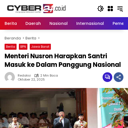
Langsung
ke
konten
Berita
Daerah
Nasional
Internasional
Pemeri
Beranda
Berita
Berita
BPN
Jawa Barat
Menteri Nusron Harapkan Santri
Masuk ke Dalam Panggung Nasional
Redaksi
2 Min Baca
Oktober 22, 2025