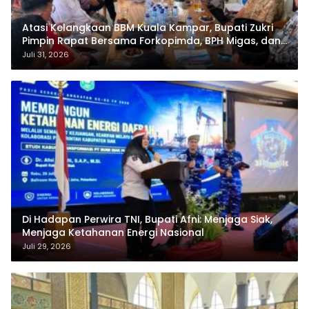
Atasi Kelangkaan BBM Kuala Kampar, Bupati Zukri
Pimpin Rapat Bersama Forkopimda, BPH Migas, dan
Pertamina
Juli 31, 2026
Di Hadapan Perwira TNI, Bupati Afni: Menjaga Siak,
Menjaga Ketahanan Energi Nasional
Juli 29, 2026