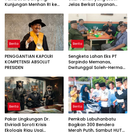
Kunjungan Menhan RI ke
Jelas Berkat Layanan
Yonif TP 952/Imam Bulqin,
Pengukuran Terjadwal
Perkuat Pembangunan
Satuan
Berita
Berita
PENGGANTIAN KAPOLRI
Sengketa Lahan Eks PT
KOMPETENSI ABSOLUT
Sarpindo Memanas,
PRESIDEN
Dwitunggal Soleh-Herman
Boyong Pakar Lingkungan
ke Pulau Rupat
Berita
Berita
Pakar Lingkungan Dr.
Pemkab Labuhanbatu
Elviriadi Soroti Krisis
Bagikan 300 Bendera
Ekologis Riau Usai
Merah Putih, Sambut HUT