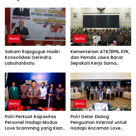
Rentetan Serangan
ke-81 Kemerdekaan RI
Monyet, Harimau, dan
Beruang Terhadap Warga
Berita
Berita
Sabam Rajaguguk Hadiri
Kementerian ATR/BPN, KPK,
Konsolidasi Gerindra
dan Pemda Jawa Barat
Labuhanbatu
Sepakati Kerja Sama
dalam Upaya Pencegahan
Korupsi serta Penguatan
Ekonomi Daerah
Berita
Berita
Polri Perkuat Kapasitas
Polri Gelar Dialog
Personel Hadapi Modus
Penguatan Internal untuk
Love Scamming yang Kian
Hadapi Ancaman Love
Kompleks
Scamming di Era Digital