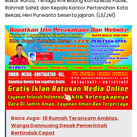
Bakar Rahziz; Tenaga Ahli Bidang Komunikasi Publik,
Rahmat Sahid; dan Kepala Kantor Pertanahan Kota
Bekasi, Heri Purwanto beserta jajaran. (LS/JM)
Baca Juga:
10 Rumah Terancam Amblas,
Warga Dannuang Desak Pemerintah
Bertindak Cepat