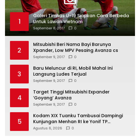
Galeri Timnas U-19 Siapkan Cara Berbeda
1
Untuk Lawan Vietnam
September 8, 2017
0
Mitsubishi Beri Nama Bayi Barunya
2
Xpander, Low MPV Pesaing Avanza cs
September 9, 2017
0
Baru Meluncur di RI, Mobil Mahal Ini
3
Langsung Ludes Terjual
September 9, 2017
0
Target Tinggi Mitsubishi Expander
4
‘Goyang’ Avanza
September 9, 2017
0
Kodam XIX Tuanku Tambusai Dampingi
5
Kunjungan Menhan RI ke Yonif TP
952/Imam Bulqin, Perkuat Pembangunan
Agustus 6, 2026
0
Satuan