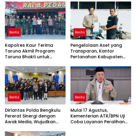
Berita
Berita
Kapolres Kaur Terima
Pengelolaan Aset yang
Taruna Akmil Program
Transparan, Kantor
Taruna Bhakti untuk
Pertanahan Kabupaten
Mendukung MPLS Sekolah
Agam Serahkan BMN
Rakyat Kabupaten Kaur
kepada Pemenang Lelang
Berita
Berita
Dirlantas Polda Bengkulu
Mulai 17 Agustus,
Pererat Sinergi dengan
Kementerian ATR/BPN Uji
Awak Media, Wujudkan
Coba Layanan Peralihan
Informasi yang Edukatif
Hak 10 Hari di 15 Kantah
dan Berkualitas