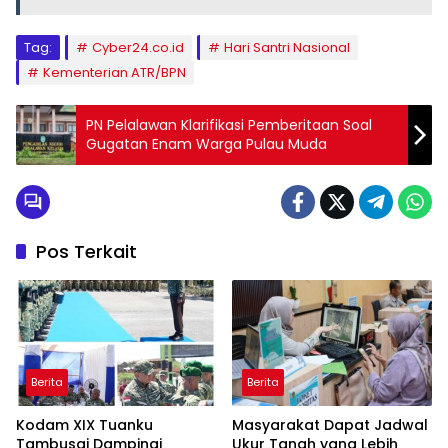
Tag:
Cyber24.co.id
Hari Santri Nasional
Kementerian ATR/BPN
PN Pelalawan Klarifikasi Pemberitaan Soal
Gugatan Enam Warga Pulau Muda
Pos Terkait
Berita
Berita
Kodam XIX Tuanku
Masyarakat Dapat Jadwal
Tambusai Dampingi
Ukur Tanah yang Lebih