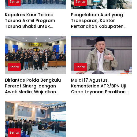
Berita
Berita
Kapolres Kaur Terima
Pengelolaan Aset yang
Taruna Akmil Program
Transparan, Kantor
Taruna Bhakti untuk
Pertanahan Kabupaten
Mendukung MPLS Sekolah
Agam Serahkan BMN
Rakyat Kabupaten Kaur
kepada Pemenang Lelang
Berita
Berita
Dirlantas Polda Bengkulu
Mulai 17 Agustus,
Pererat Sinergi dengan
Kementerian ATR/BPN Uji
Awak Media, Wujudkan
Coba Layanan Peralihan
Informasi yang Edukatif
Hak 10 Hari di 15 Kantah
dan Berkualitas
Berita