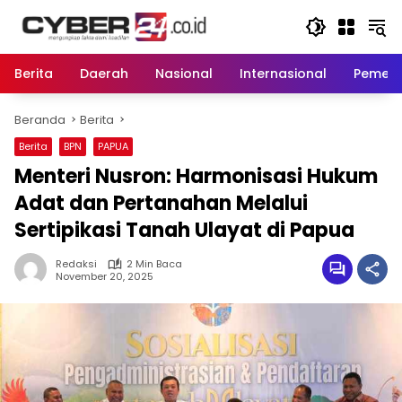
Langsung
ke
konten
Berita
Daerah
Nasional
Internasional
Pemeri
Beranda
Berita
Berita
BPN
PAPUA
Menteri Nusron: Harmonisasi Hukum
Adat dan Pertanahan Melalui
Sertipikasi Tanah Ulayat di Papua
Redaksi
2 Min Baca
November 20, 2025