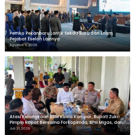
Pemko Pekanbaru Lantik Sekda Baru dan Enam
Pejabat Eselon Lainnya
Agustus 3, 2026
Atasi Kelangkaan BBM Kuala Kampar, Bupati Zukri
Pimpin Rapat Bersama Forkopimda, BPH Migas, dan
Pertamina
Juli 31, 2026