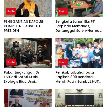
Berita
Berita
PENGGANTIAN KAPOLRI
Sengketa Lahan Eks PT
KOMPETENSI ABSOLUT
Sarpindo Memanas,
PRESIDEN
Dwitunggal Soleh-Herman
Boyong Pakar Lingkungan
ke Pulau Rupat
Berita
Berita
Pakar Lingkungan Dr.
Pemkab Labuhanbatu
Elviriadi Soroti Krisis
Bagikan 300 Bendera
Ekologis Riau Usai
Merah Putih, Sambut HUT
Rentetan Serangan
ke-81 Kemerdekaan RI
Monyet, Harimau, dan
Beruang Terhadap Warga