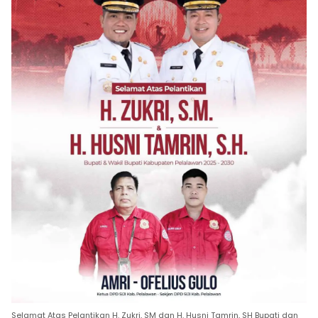
Selamat Atas Pelantikan H. Zukri, SM dan H. Husni Tamrin, SH Bupati dan