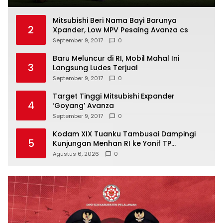
Mitsubishi Beri Nama Bayi Barunya
2
Xpander, Low MPV Pesaing Avanza cs
September 9, 2017
0
Baru Meluncur di RI, Mobil Mahal Ini
3
Langsung Ludes Terjual
September 9, 2017
0
Target Tinggi Mitsubishi Expander
4
‘Goyang’ Avanza
September 9, 2017
0
Kodam XIX Tuanku Tambusai Dampingi
5
Kunjungan Menhan RI ke Yonif TP
952/Imam Bulqin, Perkuat Pembangunan
Agustus 6, 2026
0
Satuan