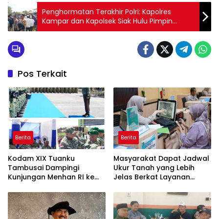
Penghormatan Terakhir Polri: Kapolres
Kampar dan Kapolsek Siak Hulu Pimpin
Langsung Pengamanan Pemakaman Tokoh
Riau Chaidir
Pos Terkait
Berita
Berita
Kodam XIX Tuanku
Masyarakat Dapat Jadwal
Tambusai Dampingi
Ukur Tanah yang Lebih
Kunjungan Menhan RI ke
Jelas Berkat Layanan
Yonif TP 952/Imam Bulqin,
Pengukuran Terjadwal
Perkuat Pembangunan
Satuan