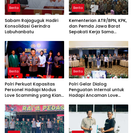
Berita
Berita
Sabam Rajaguguk Hadiri
Kementerian ATR/BPN, KPK,
Konsolidasi Gerindra
dan Pemda Jawa Barat
Labuhanbatu
Sepakati Kerja Sama
dalam Upaya Pencegahan
Korupsi serta Penguatan
Ekonomi Daerah
Berita
Berita
Polri Perkuat Kapasitas
Polri Gelar Dialog
Personel Hadapi Modus
Penguatan Internal untuk
Love Scamming yang Kian
Hadapi Ancaman Love
Kompleks
Scamming di Era Digital