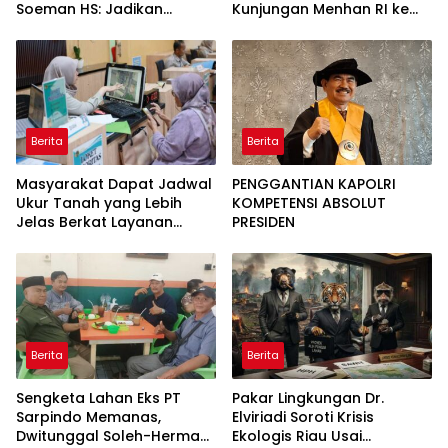
Soeman HS: Jadikan
Kunjungan Menhan RI ke
Lokomotif Budaya dan
Yonif TP 952/Imam Bulqin,
Kawah Candradimuka
Perkuat Pembangunan
Intelektual
Satuan
Berita
Berita
Masyarakat Dapat Jadwal
PENGGANTIAN KAPOLRI
Ukur Tanah yang Lebih
KOMPETENSI ABSOLUT
Jelas Berkat Layanan
PRESIDEN
Pengukuran Terjadwal
Berita
Berita
Sengketa Lahan Eks PT
Pakar Lingkungan Dr.
Sarpindo Memanas,
Elviriadi Soroti Krisis
Dwitunggal Soleh-Herman
Ekologis Riau Usai