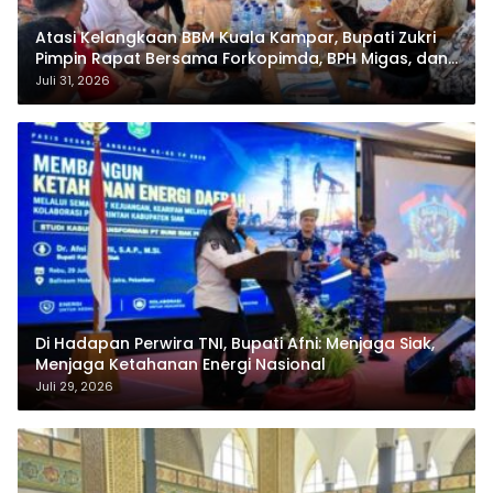
Atasi Kelangkaan BBM Kuala Kampar, Bupati Zukri
Pimpin Rapat Bersama Forkopimda, BPH Migas, dan
Pertamina
Juli 31, 2026
Di Hadapan Perwira TNI, Bupati Afni: Menjaga Siak,
Menjaga Ketahanan Energi Nasional
Juli 29, 2026