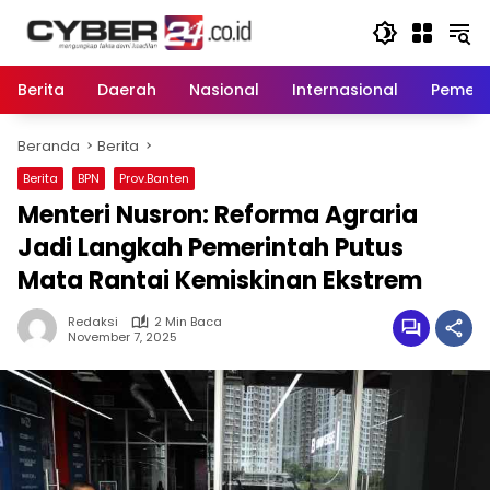
Langsung
ke
konten
Berita
Daerah
Nasional
Internasional
Pemeri
Beranda
Berita
Berita
BPN
Prov.Banten
Menteri Nusron: Reforma Agraria
Jadi Langkah Pemerintah Putus
Mata Rantai Kemiskinan Ekstrem
Redaksi
2 Min Baca
November 7, 2025