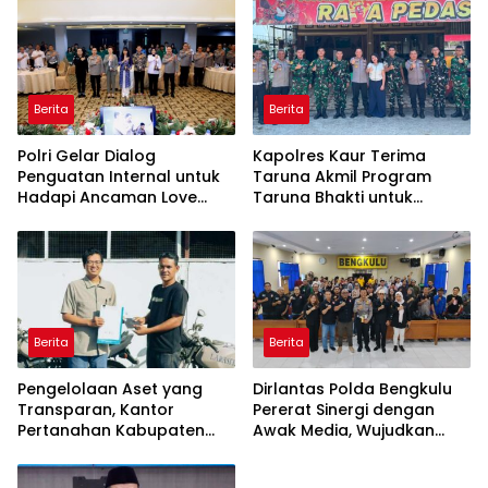
Korupsi serta Penguatan
Ekonomi Daerah
Berita
Berita
Polri Gelar Dialog
Kapolres Kaur Terima
Penguatan Internal untuk
Taruna Akmil Program
Hadapi Ancaman Love
Taruna Bhakti untuk
Scamming di Era Digital
Mendukung MPLS Sekolah
Rakyat Kabupaten Kaur
Berita
Berita
Pengelolaan Aset yang
Dirlantas Polda Bengkulu
Transparan, Kantor
Pererat Sinergi dengan
Pertanahan Kabupaten
Awak Media, Wujudkan
Agam Serahkan BMN
Informasi yang Edukatif
kepada Pemenang Lelang
dan Berkualitas