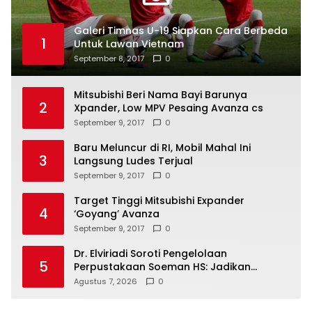
Galeri Timnas U-19 Siapkan Cara Berbeda
1
Untuk Lawan Vietnam
September 8, 2017
0
Mitsubishi Beri Nama Bayi Barunya
2
Xpander, Low MPV Pesaing Avanza cs
September 9, 2017
0
Baru Meluncur di RI, Mobil Mahal Ini
3
Langsung Ludes Terjual
September 9, 2017
0
Target Tinggi Mitsubishi Expander
4
‘Goyang’ Avanza
September 9, 2017
0
Dr. Elviriadi Soroti Pengelolaan
5
Perpustakaan Soeman HS: Jadikan
Lokomotif Budaya dan Kawah
Agustus 7, 2026
0
Candradimuka Intelektual