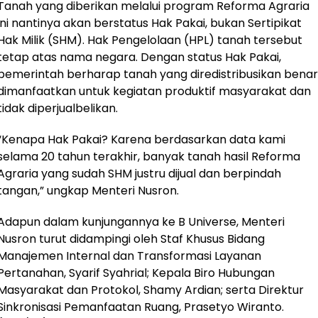
Tanah yang diberikan melalui program Reforma Agraria
ini nantinya akan berstatus Hak Pakai, bukan Sertipikat
Hak Milik (SHM). Hak Pengelolaan (HPL) tanah tersebut
tetap atas nama negara. Dengan status Hak Pakai,
pemerintah berharap tanah yang diredistribusikan benar
dimanfaatkan untuk kegiatan produktif masyarakat dan
tidak diperjualbelikan.
“Kenapa Hak Pakai? Karena berdasarkan data kami
selama 20 tahun terakhir, banyak tanah hasil Reforma
Agraria yang sudah SHM justru dijual dan berpindah
tangan,” ungkap Menteri Nusron.
Adapun dalam kunjungannya ke B Universe, Menteri
Nusron turut didampingi oleh Staf Khusus Bidang
Manajemen Internal dan Transformasi Layanan
Pertanahan, Syarif Syahrial; Kepala Biro Hubungan
Masyarakat dan Protokol, Shamy Ardian; serta Direktur
Sinkronisasi Pemanfaatan Ruang, Prasetyo Wiranto.