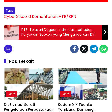
Tag:
Cyber24.co.id
Kementerian ATR/BPN
PTSI Telusuri Dugaan Intimidasi terhadap
Karyawan Subkon yang Mengundurkan Diri
Pos Terkait
Berita
Berita
Dr. Elviriadi Soroti
Kodam XIX Tuanku
Pengelolaan Perpustakaan
Tambusai Dampingi