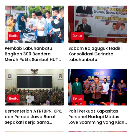
Boyong Pakar Lingkungan
Rentetan Serangan
ke Pulau Rupat
Monyet, Harimau, dan
Beruang Terhadap Warga
Berita
Berita
Pemkab Labuhanbatu
Sabam Rajaguguk Hadiri
Bagikan 300 Bendera
Konsolidasi Gerindra
Merah Putih, Sambut HUT
Labuhanbatu
ke-81 Kemerdekaan RI
Berita
Berita
Kementerian ATR/BPN, KPK,
Polri Perkuat Kapasitas
dan Pemda Jawa Barat
Personel Hadapi Modus
Sepakati Kerja Sama
Love Scamming yang Kian
dalam Upaya Pencegahan
Kompleks