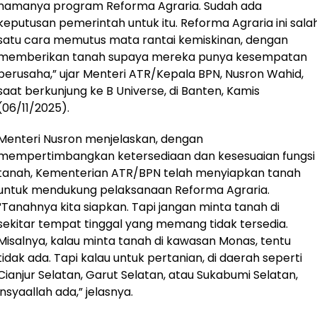
namanya program Reforma Agraria. Sudah ada
keputusan pemerintah untuk itu. Reforma Agraria ini sala
satu cara memutus mata rantai kemiskinan, dengan
memberikan tanah supaya mereka punya kesempatan
berusaha,” ujar Menteri ATR/Kepala BPN, Nusron Wahid,
saat berkunjung ke B Universe, di Banten, Kamis
(06/11/2025).
Menteri Nusron menjelaskan, dengan
mempertimbangkan ketersediaan dan kesesuaian fungsi
tanah, Kementerian ATR/BPN telah menyiapkan tanah
untuk mendukung pelaksanaan Reforma Agraria.
“Tanahnya kita siapkan. Tapi jangan minta tanah di
sekitar tempat tinggal yang memang tidak tersedia.
Misalnya, kalau minta tanah di kawasan Monas, tentu
tidak ada. Tapi kalau untuk pertanian, di daerah seperti
Cianjur Selatan, Garut Selatan, atau Sukabumi Selatan,
insyaallah ada,” jelasnya.