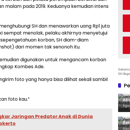
an malam pada 2019. Keduanya kemudian intens
 menghubungi SH dan menawarkan uang Rp1 juta
ski sempat menolak, pelaku akhirnya menyetujui
 sepengetahuan korban, SH diam-diam
shot) dari momen tak senonoh itu.
u kemudian digunakan untuk mengancam korban
ungkap Kombes Ade.
Selamat
SH Bup
rim foto yang hanya bisa dilihat sekali sambil
Pe
Sen
kan foto kau.”
Aba
Co
Agus
gkar Jaringan Predator Anak di Dunia
Pe
Ben
okerto
Ke
Agus