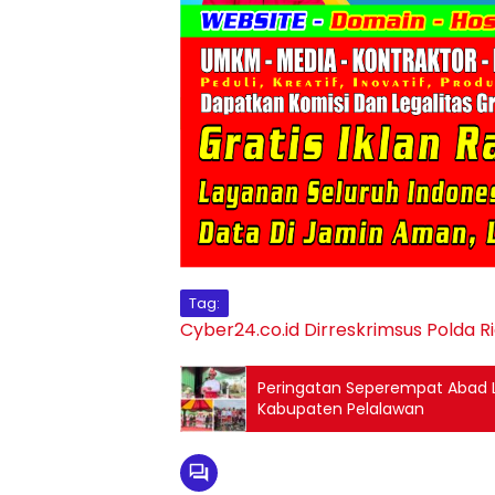
Tag:
Cyber24.co.id
Dirreskrimsus Polda R
Peringatan Seperempat Abad Le
Kabupaten Pelalawan