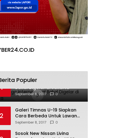
BER24.CO.ID
Berita Populer
Pesta Yoga Internasional
1
Bakal Digelar di Jakarta
September 8, 2017
0
Galeri Timnas U-19 Siapkan
2
Cara Berbeda Untuk Lawan
Vietnam
September 8, 2017
0
Sosok New Nissan Livina