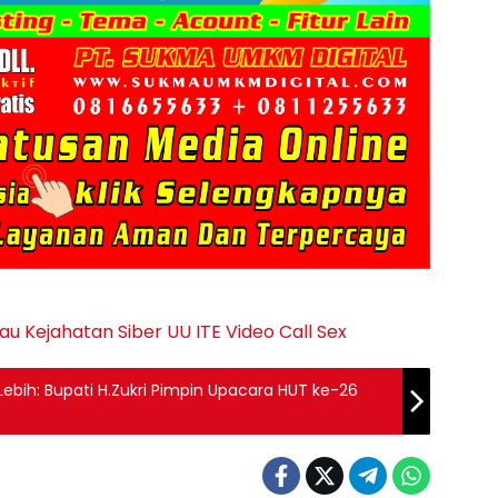
iau
Kejahatan Siber
UU ITE
Video Call Sex
bih: Bupati H.Zukri Pimpin Upacara HUT ke-26