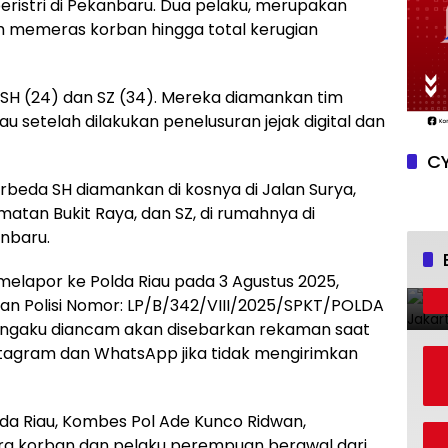
eristri di Pekanbaru. Dua pelaku, merupakan
h memeras korban hingga total kerugian
l SH (24) dan SZ (34). Mereka diamankan tim
au setelah dilakukan penelusuran jejak digital dan
CY
rbeda SH diamankan di kosnya di Jalan Surya,
atan Bukit Raya, dan SZ, di rumahnya di
nbaru.
melapor ke Polda Riau pada 3 Agustus 2025,
n Polisi Nomor: LP/B/342/VIII/2025/SPKT/POLDA
engaku diancam akan disebarkan rekaman saat
nstagram dan WhatsApp jika tidak mengirimkan
lda Riau, Kombes Pol Ade Kunco Ridwan,
a korban dan pelaku perempuan berawal dari