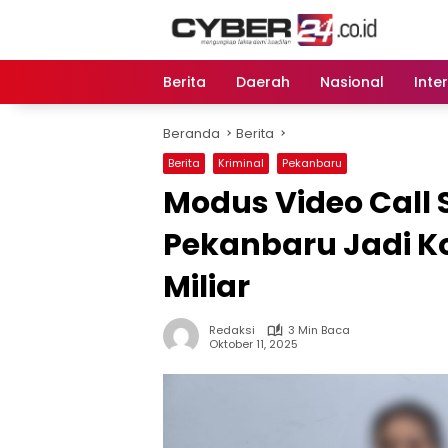
Langsung
ke
konten
Berita
Daerah
Nasional
Inte
Beranda
Berita
Berita
Kriminal
Pekanbaru
Modus Video Call Se
Pekanbaru Jadi K
Miliar
Redaksi
3 Min Baca
Oktober 11, 2025