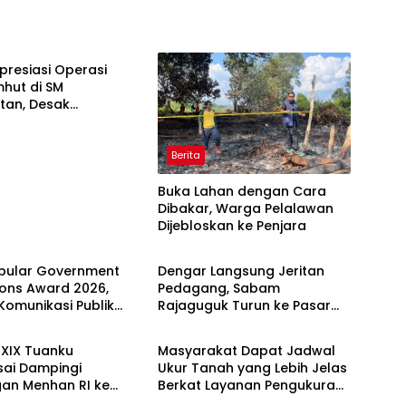
presiasi Operasi
hut di SM
tan, Desak
utan Tuntas Jaringan
k Liar
Berita
Buka Lahan dengan Cara
Dibakar, Warga Pelalawan
Dijebloskan ke Penjara
Berita
opular Government
Dengar Langsung Jeritan
tions Award 2026,
Pedagang, Sabam
 Komunikasi Publik
Rajaguguk Turun ke Pasar
Berita
erian ATR/BPN
Gelugur Rantauprapat
 Diakui
XIX Tuanku
Masyarakat Dapat Jadwal
ai Dampingi
Ukur Tanah yang Lebih Jelas
gan Menhan RI ke
Berkat Layanan Pengukuran
Berita
P 952/Imam Bulqin,
Terjadwal