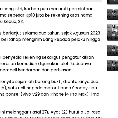
Pem
 sang istri, korban pun menuruti permintaan
dan
Agus
ma sebesar Rp10 juta ke rekening atas nama
u kedua, SZ.
Ata
Bup
 berlanjut selama dua tahun, sejak Agustus 2023
For
Juli
a bertahap mengirim uang kepada pelaku hingga
Di 
Men
Ene
Juli
Ban
 penyedia rekening sekaligus pengatur aliran
Pem
pemerasan kemudian digunakan oleh keduanya
Ber
Juli
 membeli kendaraan dan perhiasan.
menyita sejumlah barang bukti, di antaranya dua
tih), satu unit sepeda motor Honda Scoopy, satu
it ponsel (Vivo V29 dan iPhone 14 Pro Max), lima
i melanggar Pasal 27B Ayat (2) huruf a Jo Pasal