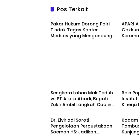
Pos Terkait
Berita
Berita
Pakar Hukum Dorong Polri
APARI A
Tindak Tegas Konten
Gakkum
Medsos yang Mengandung
Kerumu
Provokasi
Pengus
Pembala
Berita
Berita
Sengketa Lahan Mak Teduh
Raih P
vs PT Arara Abadi, Bupati
Institu
Zukri Ambil Langkah Cooling
Kinerja
Berita
Berita
Down
Kement
Kembali
Dr. Elviriadi Soroti
Kodam 
Pengelolaan Perpustakaan
Tambus
Soeman HS: Jadikan
Kunjun
Berita
Berita
Lokomotif Budaya dan
Yonif T