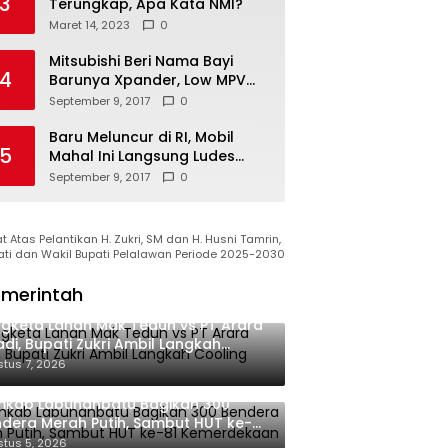
3
Terungkap, Apa Kata NMI?
Maret 14, 2023
0
Mitsubishi Beri Nama Bayi
4
Barunya Xpander, Low MPV
Pesaing Avanza cs
September 9, 2017
0
Baru Meluncur di RI, Mobil
5
Mahal Ini Langsung Ludes
Terjual
September 9, 2017
0
 Atas Pelantikan H. Zukri, SM dan H. Husni Tamrin,
ati dan Wakil Bupati Pelalawan Periode 2025-2030
merintah
gketa Lahan Mak Teduh vs PT Arara
di, Bupati Zukri Ambil Langkah
oling Down
tus 7, 2026
mkab Labuhanbatu Bagikan 300
dera Merah Putih, Sambut HUT ke-81
merdekaan RI
tus 5, 2026