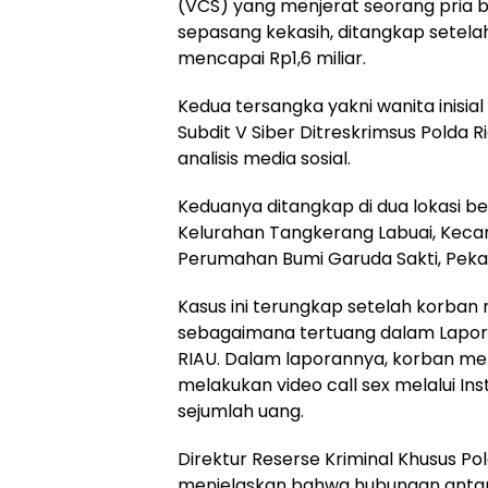
(VCS) yang menjerat seorang pria b
sepasang kekasih, ditangkap setela
mencapai Rp1,6 miliar.
Kedua tersangka yakni wanita inisia
Subdit V Siber Ditreskrimsus Polda Ri
analisis media sosial.
Keduanya ditangkap di dua lokasi be
Kelurahan Tangkerang Labuai, Kecam
Perumahan Bumi Garuda Sakti, Peka
Kasus ini terungkap setelah korban 
sebagaimana tertuang dalam Lapora
RIAU. Dalam laporannya, korban m
melakukan video call sex melalui I
sejumlah uang.
Direktur Reserse Kriminal Khusus Po
menjelaskan bahwa hubungan antar