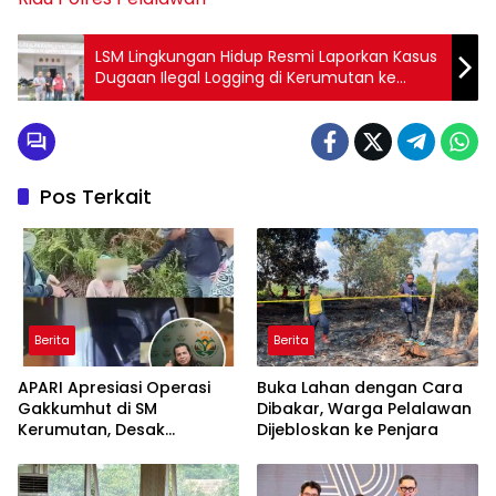
LSM Lingkungan Hidup Resmi Laporkan Kasus
Dugaan Ilegal Logging di Kerumutan ke
Gakkum Seksi II Wilayah Sumatera
Pos Terkait
Berita
Berita
APARI Apresiasi Operasi
Buka Lahan dengan Cara
Gakkumhut di SM
Dibakar, Warga Pelalawan
Kerumutan, Desak
Dijebloskan ke Penjara
Pengusutan Tuntas
Jaringan Pembalak Liar