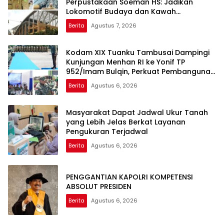
Perpustakaan Soeman HS: Jadikan
Lokomotif Budaya dan Kawah
Candradimuka Intelektual
Berita
Agustus 7, 2026
Kodam XIX Tuanku Tambusai Dampingi
Kunjungan Menhan RI ke Yonif TP
952/Imam Bulqin, Perkuat Pembangunan
Satuan
Berita
Agustus 6, 2026
Masyarakat Dapat Jadwal Ukur Tanah
yang Lebih Jelas Berkat Layanan
Pengukuran Terjadwal
Berita
Agustus 6, 2026
PENGGANTIAN KAPOLRI KOMPETENSI
ABSOLUT PRESIDEN
Berita
Agustus 6, 2026