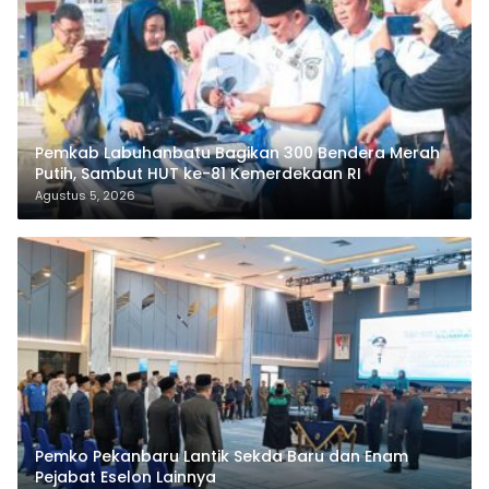
Pemkab Labuhanbatu Bagikan 300 Bendera Merah
Putih, Sambut HUT ke-81 Kemerdekaan RI
Agustus 5, 2026
Pemko Pekanbaru Lantik Sekda Baru dan Enam
Pejabat Eselon Lainnya