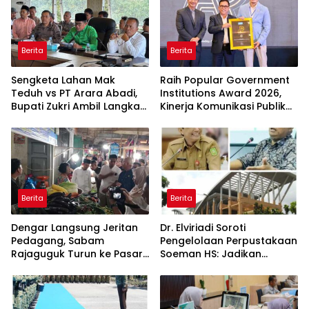
Berita
Berita
Sengketa Lahan Mak
Raih Popular Government
Teduh vs PT Arara Abadi,
Institutions Award 2026,
Bupati Zukri Ambil Langkah
Kinerja Komunikasi Publik
Cooling Down
Kementerian ATR/BPN
Kembali Diakui
Berita
Berita
Dengar Langsung Jeritan
Dr. Elviriadi Soroti
Pedagang, Sabam
Pengelolaan Perpustakaan
Rajaguguk Turun ke Pasar
Soeman HS: Jadikan
Gelugur Rantauprapat
Lokomotif Budaya dan
Kawah Candradimuka
Intelektual