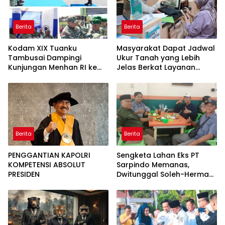
Berita
Berita
Kodam XIX Tuanku
Masyarakat Dapat Jadwal
Tambusai Dampingi
Ukur Tanah yang Lebih
Kunjungan Menhan RI ke
Jelas Berkat Layanan
Yonif TP 952/Imam Bulqin,
Pengukuran Terjadwal
Perkuat Pembangunan
Satuan
Berita
Berita
PENGGANTIAN KAPOLRI
Sengketa Lahan Eks PT
KOMPETENSI ABSOLUT
Sarpindo Memanas,
PRESIDEN
Dwitunggal Soleh-Herman
Boyong Pakar Lingkungan
ke Pulau Rupat