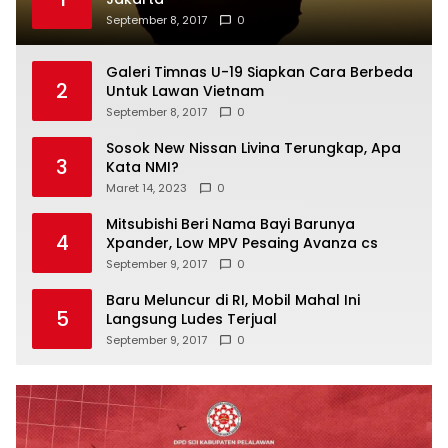
September 8, 2017
0
Galeri Timnas U-19 Siapkan Cara Berbeda
2
Untuk Lawan Vietnam
September 8, 2017
0
Sosok New Nissan Livina Terungkap, Apa
3
Kata NMI?
Maret 14, 2023
0
Mitsubishi Beri Nama Bayi Barunya
4
Xpander, Low MPV Pesaing Avanza cs
September 9, 2017
0
Baru Meluncur di RI, Mobil Mahal Ini
5
Langsung Ludes Terjual
September 9, 2017
0