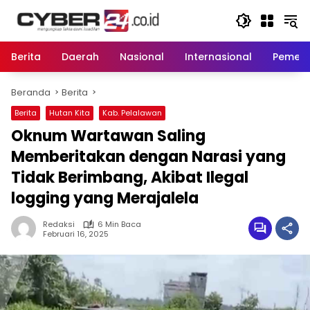
Langsung
ke
konten
Berita
Daerah
Nasional
Internasional
Pemeri
Beranda
Berita
Berita
Hutan Kita
Kab. Pelalawan
Oknum Wartawan Saling
Memberitakan dengan Narasi yang
Tidak Berimbang, Akibat Ilegal
logging yang Merajalela
Redaksi
6 Min Baca
Februari 16, 2025