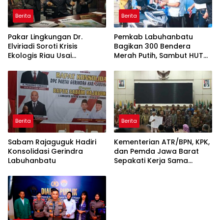
Berita
Berita
Pakar Lingkungan Dr.
Pemkab Labuhanbatu
Elviriadi Soroti Krisis
Bagikan 300 Bendera
Ekologis Riau Usai
Merah Putih, Sambut HUT
Rentetan Serangan
ke-81 Kemerdekaan RI
Monyet, Harimau, dan
Beruang Terhadap Warga
Berita
Berita
Sabam Rajaguguk Hadiri
Kementerian ATR/BPN, KPK,
Konsolidasi Gerindra
dan Pemda Jawa Barat
Labuhanbatu
Sepakati Kerja Sama
dalam Upaya Pencegahan
Korupsi serta Penguatan
Ekonomi Daerah