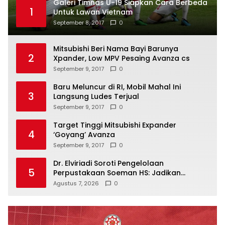
Galeri Timnas U-19 Siapkan Cara Berbeda
1
Untuk Lawan Vietnam
September 8, 2017
0
Mitsubishi Beri Nama Bayi Barunya
2
Xpander, Low MPV Pesaing Avanza cs
September 9, 2017
0
Baru Meluncur di RI, Mobil Mahal Ini
3
Langsung Ludes Terjual
September 9, 2017
0
Target Tinggi Mitsubishi Expander
4
‘Goyang’ Avanza
September 9, 2017
0
Dr. Elviriadi Soroti Pengelolaan
5
Perpustakaan Soeman HS: Jadikan
Lokomotif Budaya dan Kawah
Agustus 7, 2026
0
Candradimuka Intelektual