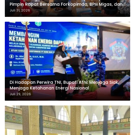
Pimpin Rapat Bersama Forkopimda, BPH Migas, dan
Pertamina
Juli 31, 2026
Di Hadapan Perwira TNI, Bupati Afni: Menjaga Siak,
Menjaga Ketahanan Energi Nasional
Juli 29, 2026