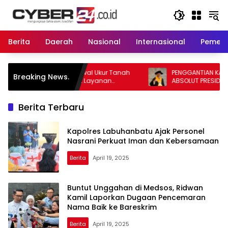
Langsung
ke
konten
Berita
Daerah
Nasional
Internasional
Pemeri
wal Ukur Tanah
PENGGANTIAN KAPOLRI KOMPETENSI
Breaking News.
at Layanan
ABSOLUT PRESIDEN
Berita Terbaru
Kapolres Labuhanbatu Ajak Personel
Nasrani Perkuat Iman dan Kebersamaan
Berita
April 19, 2025
Buntut Unggahan di Medsos, Ridwan
Kamil Laporkan Dugaan Pencemaran
Nama Baik ke Bareskrim
Berita
April 19, 2025