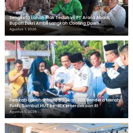
Sengketa Lahan Mak Teduh vs PT Arara Abadi,
Bupati Zukri Ambil Langkah Cooling Down
Agustus 7, 2026
Pemkab Labuhanbatu Bagikan 300 Bendera Merah
Putih, Sambut HUT ke-81 Kemerdekaan RI
Agustus 5, 2026