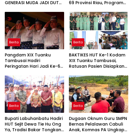
GENERASI MUDA JADI DUTA
69 Provinsi Riau, Program
KAMTIBMAS DAN AKTIF
Santunan Anak Yatim Jadi
LAPORKAN GANGGUAN KE
Sorotan
110
Berita
Berita
Pangdam XIX Tuanku
BAKTIKES HUT Ke-1 Kodam
Tambusai Hadiri
XIX Tuanku Tambusai,
Peringatan Hari Jadi Ke-69
Ratusan Pasien Disiapkan
Provinsi Riau
Jalani Operasi Gratis
Berita
Berita
Bupati Labuhanbatu Hadiri
Dugaan Oknum Guru SMPN
HUT Sejit Dewa Tie Hu Ong
Bernas Pelalawan Cabuli
Ya, Tradisi Bakar Tongkang
Anak, Komnas PA Ungkap