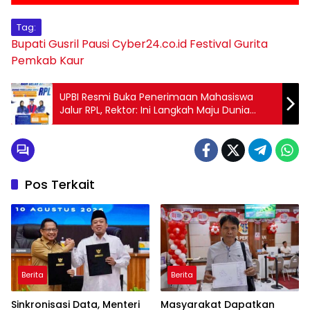
Tag:
Bupati Gusril Pausi
Cyber24.co.id
Festival Gurita
Pemkab Kaur
UPBI Resmi Buka Penerimaan Mahasiswa
Jalur RPL, Rektor: Ini Langkah Maju Dunia
Pendidikan
Pos Terkait
Berita
Berita
Sinkronisasi Data, Menteri
Masyarakat Dapatkan