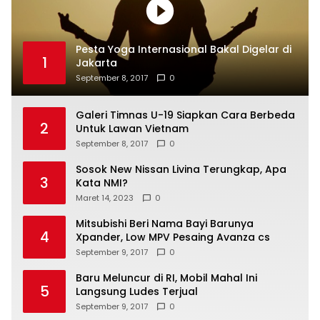
Pesta Yoga Internasional Bakal Digelar di
1
Jakarta
September 8, 2017
0
Galeri Timnas U-19 Siapkan Cara Berbeda
2
Untuk Lawan Vietnam
September 8, 2017
0
Sosok New Nissan Livina Terungkap, Apa
3
Kata NMI?
Maret 14, 2023
0
Mitsubishi Beri Nama Bayi Barunya
4
Xpander, Low MPV Pesaing Avanza cs
September 9, 2017
0
Baru Meluncur di RI, Mobil Mahal Ini
5
Langsung Ludes Terjual
September 9, 2017
0