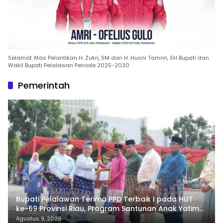
Selamat Atas Pelantikan H. Zukri, SM dan H. Husni Tamrin, SH Bupati dan
Wakil Bupati Pelalawan Periode 2025-2030
Pemerintah
Bupati Pelalawan Terima PPD Terbaik I pada HUT
ke-69 Provinsi Riau, Program Santunan Anak Yatim
Jadi Sorotan
Agustus 9, 2026