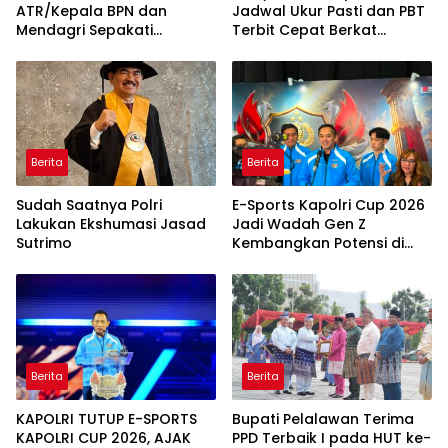
ATR/Kepala BPN dan
Jadwal Ukur Pasti dan PBT
Mendagri Sepakati
Terbit Cepat Berkat
Pengintegrasian NIB dan
Layanan Pengukuran
NOP
Terjadwal
Berita
Berita
Sudah Saatnya Polri
E-Sports Kapolri Cup 2026
Lakukan Ekshumasi Jasad
Jadi Wadah Gen Z
Sutrimo
Kembangkan Potensi di
Ekosistem Digital
Berita
Berita
KAPOLRI TUTUP E-SPORTS
Bupati Pelalawan Terima
KAPOLRI CUP 2026, AJAK
PPD Terbaik I pada HUT ke-