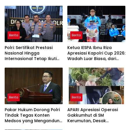
Meriah di Sei Berombang
Laporan Sudah Masuk
Polres Sejak Juli
Berita
Berita
Polri: Sertifikat Prestasi
Ketua IESPA Ibnu Riza
Nasional Hingga
Apresiasi Kapolri Cup 2026:
Internasional Tetap Ikuti
Wadah Luar Biasa, dari
Tahapan Seleksi
Polres hingga Panggung
Rekrutmen Polri
Nasional
Berita
Berita
Pakar Hukum Dorong Polri
APARI Apresiasi Operasi
Tindak Tegas Konten
Gakkumhut di SM
Medsos yang Mengandung
Kerumutan, Desak
Provokasi
Pengusutan Tuntas