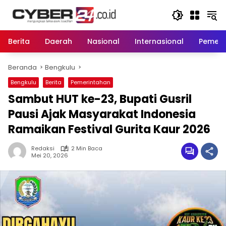
Langsung
ke
konten
Berita
Daerah
Nasional
Internasional
Pemeri
Beranda
Bengkulu
Bengkulu
Berita
Pemerintahan
Sambut HUT ke-23, Bupati Gusril
Pausi Ajak Masyarakat Indonesia
Ramaikan Festival Gurita Kaur 2026
Redaksi
2 Min Baca
Mei 20, 2026