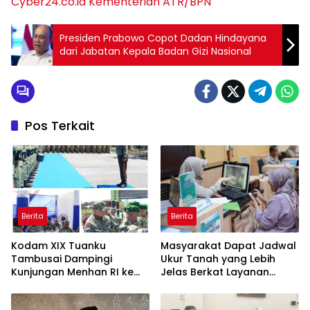
Cyber24.co.id
Kementerian ATR/BPN
Presiden Prabowo Copot Dadan Hindayana
dari Jabatan Kepala Badan Gizi Nasional
Pos Terkait
Berita
Berita
Kodam XIX Tuanku
Masyarakat Dapat Jadwal
Tambusai Dampingi
Ukur Tanah yang Lebih
Kunjungan Menhan RI ke
Jelas Berkat Layanan
Yonif TP 952/Imam Bulqin,
Pengukuran Terjadwal
Perkuat Pembangunan