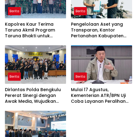
Berita
Berita
Kapolres Kaur Terima
Pengelolaan Aset yang
Taruna Akmil Program
Transparan, Kantor
Taruna Bhakti untuk
Pertanahan Kabupaten
Mendukung MPLS Sekolah
Agam Serahkan BMN
Rakyat Kabupaten Kaur
kepada Pemenang Lelang
Berita
Berita
Dirlantas Polda Bengkulu
Mulai 17 Agustus,
Pererat Sinergi dengan
Kementerian ATR/BPN Uji
Awak Media, Wujudkan
Coba Layanan Peralihan
Informasi yang Edukatif
Hak 10 Hari di 15 Kantah
dan Berkualitas