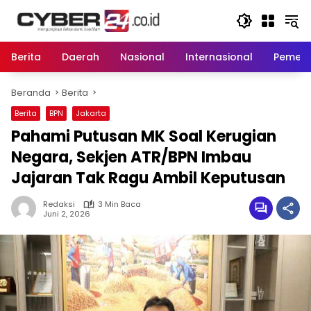
Langsung
ke
konten
Berita
Daerah
Nasional
Internasional
Pemeri
Beranda
Berita
Berita
BPN
Jakarta
Pahami Putusan MK Soal Kerugian
Negara, Sekjen ATR/BPN Imbau
Jajaran Tak Ragu Ambil Keputusan
Redaksi
3 Min Baca
Juni 2, 2026