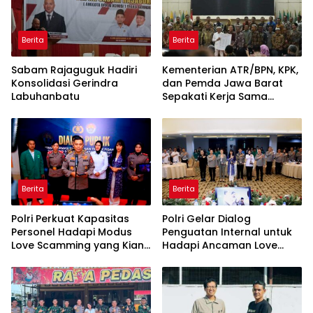
Berita
Berita
Sabam Rajaguguk Hadiri
Kementerian ATR/BPN, KPK,
Konsolidasi Gerindra
dan Pemda Jawa Barat
Labuhanbatu
Sepakati Kerja Sama
dalam Upaya Pencegahan
Korupsi serta Penguatan
Ekonomi Daerah
Berita
Berita
Polri Perkuat Kapasitas
Polri Gelar Dialog
Personel Hadapi Modus
Penguatan Internal untuk
Love Scamming yang Kian
Hadapi Ancaman Love
Kompleks
Scamming di Era Digital