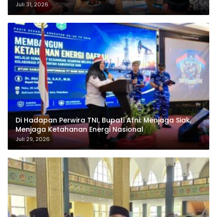
Pertamina
Juli 31, 2026
Di Hadapan Perwira TNI, Bupati Afni: Menjaga Siak,
Menjaga Ketahanan Energi Nasional
Juli 29, 2026