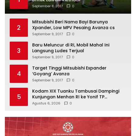
September 8, 2017
0
Mitsubishi Beri Nama Bayi Barunya
2
Xpander, Low MPV Pesaing Avanza cs
September 9, 2017
0
Baru Meluncur di RI, Mobil Mahal Ini
3
Langsung Ludes Terjual
September 9, 2017
0
Target Tinggi Mitsubishi Expander
4
‘Goyang’ Avanza
September 9, 2017
0
Kodam XIX Tuanku Tambusai Dampingi
5
Kunjungan Menhan RI ke Yonif TP
952/Imam Bulqin, Perkuat Pembangunan
Agustus 6, 2026
0
Satuan