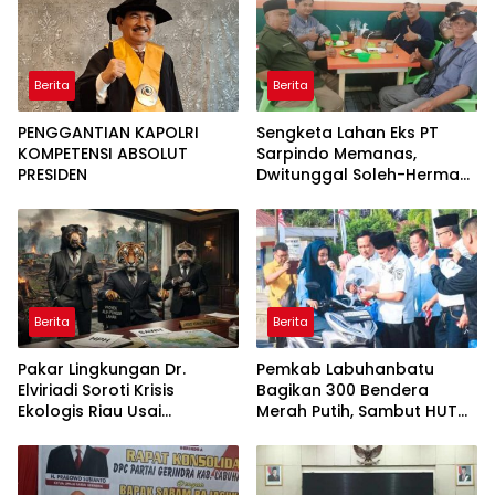
Satuan
Berita
Berita
PENGGANTIAN KAPOLRI
Sengketa Lahan Eks PT
KOMPETENSI ABSOLUT
Sarpindo Memanas,
PRESIDEN
Dwitunggal Soleh-Herman
Boyong Pakar Lingkungan
ke Pulau Rupat
Berita
Berita
Pakar Lingkungan Dr.
Pemkab Labuhanbatu
Elviriadi Soroti Krisis
Bagikan 300 Bendera
Ekologis Riau Usai
Merah Putih, Sambut HUT
Rentetan Serangan
ke-81 Kemerdekaan RI
Monyet, Harimau, dan
Beruang Terhadap Warga