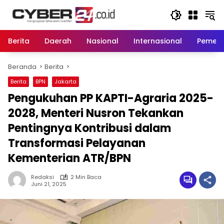
Langsung
ke
konten
Berita
Daerah
Nasional
Internasional
Pemeri
Beranda
Berita
Berita
BPN
Jakarta
Pengukuhan PP KAPTI-Agraria 2025-
2028, Menteri Nusron Tekankan
Pentingnya Kontribusi dalam
Transformasi Pelayanan
Kementerian ATR/BPN
Redaksi
2 Min Baca
Juni 21, 2025