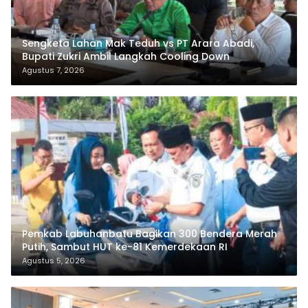
Sengketa Lahan Mak Teduh vs PT Arara Abadi,
Bupati Zukri Ambil Langkah Cooling Down
Agustus 7, 2026
Pemkab Labuhanbatu Bagikan 300 Bendera Merah
Putih, Sambut HUT ke-81 Kemerdekaan RI
Agustus 5, 2026