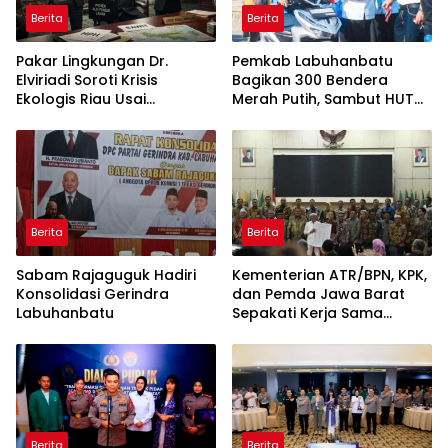
Berita
Berita
Pakar Lingkungan Dr.
Pemkab Labuhanbatu
Elviriadi Soroti Krisis
Bagikan 300 Bendera
Ekologis Riau Usai
Merah Putih, Sambut HUT
Rentetan Serangan
ke-81 Kemerdekaan RI
Monyet, Harimau, dan
Beruang Terhadap Warga
Berita
Berita
Sabam Rajaguguk Hadiri
Kementerian ATR/BPN, KPK,
Konsolidasi Gerindra
dan Pemda Jawa Barat
Labuhanbatu
Sepakati Kerja Sama
dalam Upaya Pencegahan
Korupsi serta Penguatan
Ekonomi Daerah
Berita
Berita