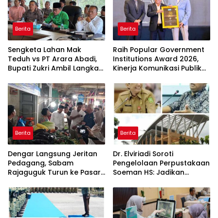
Berita
Berita
Sengketa Lahan Mak
Raih Popular Government
Teduh vs PT Arara Abadi,
Institutions Award 2026,
Bupati Zukri Ambil Langkah
Kinerja Komunikasi Publik
Cooling Down
Kementerian ATR/BPN
Kembali Diakui
Berita
Berita
Dengar Langsung Jeritan
Dr. Elviriadi Soroti
Pedagang, Sabam
Pengelolaan Perpustakaan
Rajaguguk Turun ke Pasar
Soeman HS: Jadikan
Gelugur Rantauprapat
Lokomotif Budaya dan
Kawah Candradimuka
Intelektual