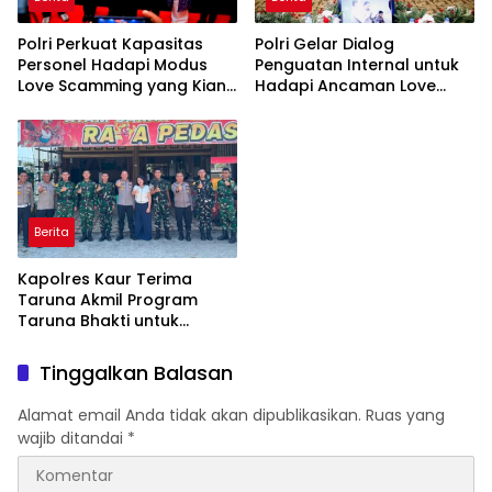
Polri Perkuat Kapasitas
Polri Gelar Dialog
Personel Hadapi Modus
Penguatan Internal untuk
Love Scamming yang Kian
Hadapi Ancaman Love
Kompleks
Scamming di Era Digital
Berita
Kapolres Kaur Terima
Taruna Akmil Program
Taruna Bhakti untuk
Mendukung MPLS Sekolah
Rakyat Kabupaten Kaur
Tinggalkan Balasan
Alamat email Anda tidak akan dipublikasikan.
Ruas yang
wajib ditandai
*