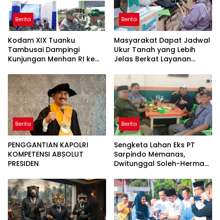
Berita
Berita
Kodam XIX Tuanku
Masyarakat Dapat Jadwal
Tambusai Dampingi
Ukur Tanah yang Lebih
Kunjungan Menhan RI ke
Jelas Berkat Layanan
Yonif TP 952/Imam Bulqin,
Pengukuran Terjadwal
Perkuat Pembangunan
Satuan
Berita
Berita
PENGGANTIAN KAPOLRI
Sengketa Lahan Eks PT
KOMPETENSI ABSOLUT
Sarpindo Memanas,
PRESIDEN
Dwitunggal Soleh-Herman
Boyong Pakar Lingkungan
ke Pulau Rupat