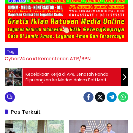
Tag:
Cyber24.co.id
Kementerian ATR/BPN
Kecelakaan Kerja di APR, Jenazah Nanda
Dipulangkan ke Medan dalam Peti Mati
Pos Terkait