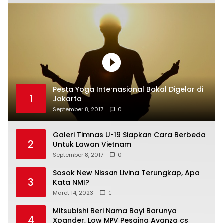
Pesta Yoga Internasional Bakal Digelar di
1
Jakarta
September 8, 2017
0
Galeri Timnas U-19 Siapkan Cara Berbeda
2
Untuk Lawan Vietnam
September 8, 2017
0
Sosok New Nissan Livina Terungkap, Apa
3
Kata NMI?
Maret 14, 2023
0
Mitsubishi Beri Nama Bayi Barunya
4
Xpander, Low MPV Pesaing Avanza cs