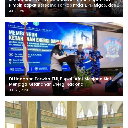
Pimpin Rapat Bersama Forkopimda, BPH Migas, dan
Pertamina
Juli 31, 2026
Di Hadapan Perwira TNI, Bupati Afni: Menjaga Siak,
Menjaga Ketahanan Energi Nasional
Juli 29, 2026