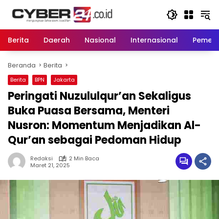
Langsung
ke
konten
Berita
Daerah
Nasional
Internasional
Pemeri
Beranda
Berita
Berita
BPN
Jakarta
Peringati Nuzululqur’an Sekaligus
Buka Puasa Bersama, Menteri
Nusron: Momentum Menjadikan Al-
Qur’an sebagai Pedoman Hidup
Redaksi
2 Min Baca
Maret 21, 2025