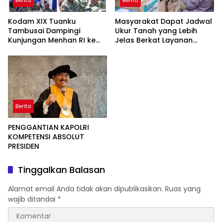
Berita
Berita
Kodam XIX Tuanku
Masyarakat Dapat Jadwal
Tambusai Dampingi
Ukur Tanah yang Lebih
Kunjungan Menhan RI ke
Jelas Berkat Layanan
Yonif TP 952/Imam Bulqin,
Pengukuran Terjadwal
Perkuat Pembangunan
Satuan
Berita
PENGGANTIAN KAPOLRI
KOMPETENSI ABSOLUT
PRESIDEN
Tinggalkan Balasan
Alamat email Anda tidak akan dipublikasikan.
Ruas yang
wajib ditandai
*