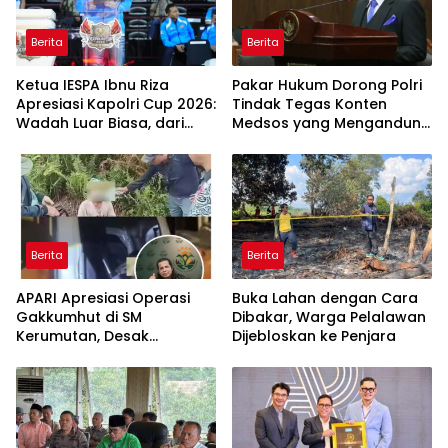
Berita
Berita
Ketua IESPA Ibnu Riza
Pakar Hukum Dorong Polri
Apresiasi Kapolri Cup 2026:
Tindak Tegas Konten
Wadah Luar Biasa, dari
Medsos yang Mengandung
Polres hingga Panggung
Provokasi
Nasional
Berita
Berita
APARI Apresiasi Operasi
Buka Lahan dengan Cara
Gakkumhut di SM
Dibakar, Warga Pelalawan
Kerumutan, Desak
Dijebloskan ke Penjara
Pengusutan Tuntas
Jaringan Pembalak Liar