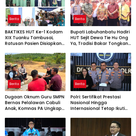
Berita
Berita
BAKTIKES HUT Ke-1 Kodam
Bupati Labuhanbatu Hadiri
XIX Tuanku Tambusai,
HUT Sejit Dewa Tie Hu Ong
Ratusan Pasien Disiapkan
Ya, Tradisi Bakar Tongkang
Jalani Operasi Gratis
Meriah di Sei Berombang
Berita
Berita
Dugaan Oknum Guru SMPN
Polri: Sertifikat Prestasi
Bernas Pelalawan Cabuli
Nasional Hingga
Anak, Komnas PA Ungkap
Internasional Tetap Ikuti
Laporan Sudah Masuk
Tahapan Seleksi
Polres Sejak Juli
Rekrutmen Polri