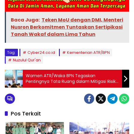
Baca Juga:
Teken MoU dengan DMI, Menteri
Nusron Berkomitmen Tuntaskan Sertipikasi
Tanah Wakaf dalam Lima Tahun
Tag:
Cyber24.co.id
Kementerian ATR/BPN
Nuzulul Qur'an
Wamen ATR/Waka BPN Tegaskan
Pentingnya Tata Ruang dalam Mitigasi Risiko
Bencana
Pos Terkait