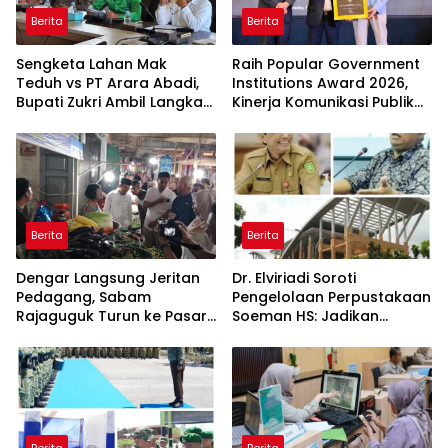
Berita
Berita
Sengketa Lahan Mak
Raih Popular Government
Teduh vs PT Arara Abadi,
Institutions Award 2026,
Bupati Zukri Ambil Langkah
Kinerja Komunikasi Publik
Cooling Down
Kementerian ATR/BPN
Kembali Diakui
Berita
Berita
Dengar Langsung Jeritan
Dr. Elviriadi Soroti
Pedagang, Sabam
Pengelolaan Perpustakaan
Rajaguguk Turun ke Pasar
Soeman HS: Jadikan
Gelugur Rantauprapat
Lokomotif Budaya dan
Kawah Candradimuka
Intelektual