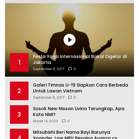
Pesta Yoga Internasional Bakal Digelar di
1
Jakarta
September 8, 2017
0
Galeri Timnas U-19 Siapkan Cara Berbeda
2
Untuk Lawan Vietnam
September 8, 2017
0
Sosok New Nissan Livina Terungkap, Apa
3
Kata NMI?
Maret 14, 2023
0
Mitsubishi Beri Nama Bayi Barunya
4
Xpander, Low MPV Pesaing Avanza cs