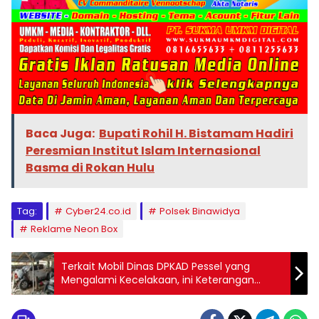
Baca Juga:
Bupati Rohil H. Bistamam Hadiri
Peresmian Institut Islam Internasional
Basma di Rokan Hulu
Tag:
Cyber24.co.id
Polsek Binawidya
Reklame Neon Box
Terkait Mobil Dinas DPKAD Pessel yang
Mengalami Kecelakaan, ini Keterangan
Resmi dari Suhendri