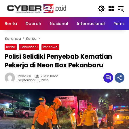
Langsung
ke
konten
Berita
Daerah
Nasional
Internasional
Pemeri
Beranda
Berita
Berita
Pekanbaru
Peristiwa
Polisi Selidiki Penyebab Kematian
Pekerja di Neon Box Pekanbaru
Redaksi
2 Min Baca
September 15, 2025