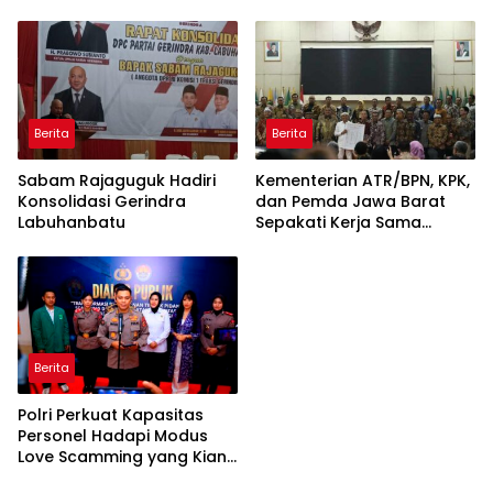
Rentetan Serangan
ke-81 Kemerdekaan RI
Monyet, Harimau, dan
Beruang Terhadap Warga
Berita
Berita
Sabam Rajaguguk Hadiri
Kementerian ATR/BPN, KPK,
Konsolidasi Gerindra
dan Pemda Jawa Barat
Labuhanbatu
Sepakati Kerja Sama
dalam Upaya Pencegahan
Korupsi serta Penguatan
Ekonomi Daerah
Berita
Polri Perkuat Kapasitas
Personel Hadapi Modus
Love Scamming yang Kian
Kompleks