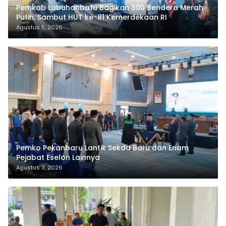
Pemkab Labuhanbatu Bagikan 300 Bendera Merah
Putih, Sambut HUT ke-81 Kemerdekaan RI
Agustus 5, 2026
Pemko Pekanbaru Lantik Sekda Baru dan Enam
Pejabat Eselon Lainnya
Agustus 3, 2026