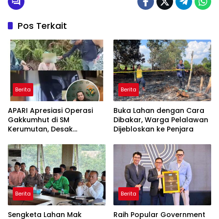
Pos Terkait
Berita
Berita
APARI Apresiasi Operasi
Buka Lahan dengan Cara
Gakkumhut di SM
Dibakar, Warga Pelalawan
Kerumutan, Desak
Dijebloskan ke Penjara
Pengusutan Tuntas
Jaringan Pembalak Liar
Berita
Berita
Sengketa Lahan Mak
Raih Popular Government