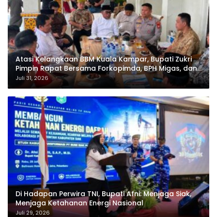
Atasi Kelangkaan BBM Kuala Kampar, Bupati Zukri
Pimpin Rapat Bersama Forkopimda, BPH Migas, dan
Pertamina
Juli 31, 2026
Di Hadapan Perwira TNI, Bupati Afni: Menjaga Siak,
Menjaga Ketahanan Energi Nasional
Juli 29, 2026