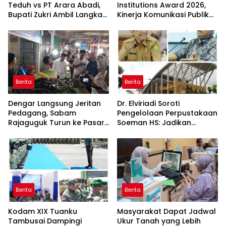
Teduh vs PT Arara Abadi,
Institutions Award 2026,
Bupati Zukri Ambil Langkah
Kinerja Komunikasi Publik
Cooling Down
Kementerian ATR/BPN
Kembali Diakui
Berita
Berita
Dengar Langsung Jeritan
Dr. Elviriadi Soroti
Pedagang, Sabam
Pengelolaan Perpustakaan
Rajaguguk Turun ke Pasar
Soeman HS: Jadikan
Gelugur Rantauprapat
Lokomotif Budaya dan
Kawah Candradimuka
Intelektual
Berita
Berita
Kodam XIX Tuanku
Masyarakat Dapat Jadwal
Tambusai Dampingi
Ukur Tanah yang Lebih