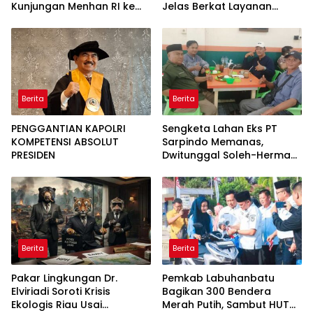
Kunjungan Menhan RI ke
Jelas Berkat Layanan
Yonif TP 952/Imam Bulqin,
Pengukuran Terjadwal
Perkuat Pembangunan
Satuan
Berita
Berita
PENGGANTIAN KAPOLRI
Sengketa Lahan Eks PT
KOMPETENSI ABSOLUT
Sarpindo Memanas,
PRESIDEN
Dwitunggal Soleh-Herman
Boyong Pakar Lingkungan
ke Pulau Rupat
Berita
Berita
Pakar Lingkungan Dr.
Pemkab Labuhanbatu
Elviriadi Soroti Krisis
Bagikan 300 Bendera
Ekologis Riau Usai
Merah Putih, Sambut HUT