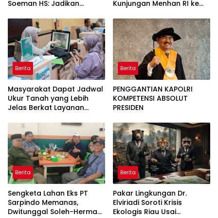
Soeman HS: Jadikan
Kunjungan Menhan RI ke
Lokomotif Budaya dan
Yonif TP 952/Imam Bulqin,
Kawah Candradimuka
Perkuat Pembangunan
Intelektual
Satuan
Berita
Berita
Masyarakat Dapat Jadwal
PENGGANTIAN KAPOLRI
Ukur Tanah yang Lebih
KOMPETENSI ABSOLUT
Jelas Berkat Layanan
PRESIDEN
Pengukuran Terjadwal
Berita
Berita
Sengketa Lahan Eks PT
Pakar Lingkungan Dr.
Sarpindo Memanas,
Elviriadi Soroti Krisis
Dwitunggal Soleh-Herman
Ekologis Riau Usai