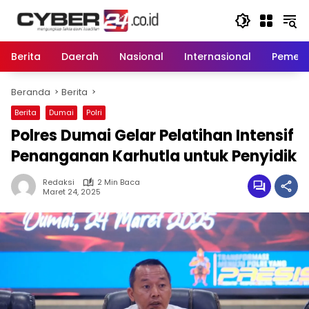
Langsung
ke
konten
Berita
Daerah
Nasional
Internasional
Pemeri
Beranda
Berita
Berita
Dumai
Polri
Polres Dumai Gelar Pelatihan Intensif
Penanganan Karhutla untuk Penyidik
Redaksi
2 Min Baca
Maret 24, 2025