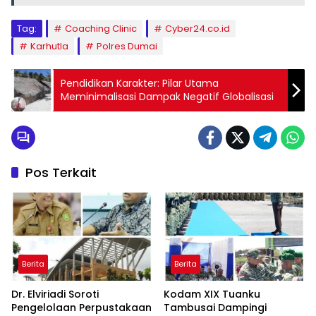
Tag:
Coaching Clinic
Cyber24.co.id
Karhutla
Polres Dumai
Pendidikan Karakter: Pilar Utama
Meminimalisasi Dampak Negatif Globalisasi
Pos Terkait
Berita
Berita
Dr. Elviriadi Soroti
Kodam XIX Tuanku
Pengelolaan Perpustakaan
Tambusai Dampingi