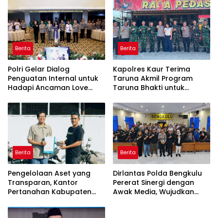
Korupsi serta Penguatan
Ekonomi Daerah
Berita
Berita
Polri Gelar Dialog
Kapolres Kaur Terima
Penguatan Internal untuk
Taruna Akmil Program
Hadapi Ancaman Love
Taruna Bhakti untuk
Scamming di Era Digital
Mendukung MPLS Sekolah
Rakyat Kabupaten Kaur
Berita
Berita
Pengelolaan Aset yang
Dirlantas Polda Bengkulu
Transparan, Kantor
Pererat Sinergi dengan
Pertanahan Kabupaten
Awak Media, Wujudkan
Agam Serahkan BMN
Informasi yang Edukatif
kepada Pemenang Lelang
dan Berkualitas