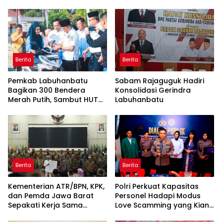
Boyong Pakar Lingkungan
Rentetan Serangan
ke Pulau Rupat
Monyet, Harimau, dan
Beruang Terhadap Warga
Berita
Berita
Pemkab Labuhanbatu
Sabam Rajaguguk Hadiri
Bagikan 300 Bendera
Konsolidasi Gerindra
Merah Putih, Sambut HUT
Labuhanbatu
ke-81 Kemerdekaan RI
Berita
Berita
Kementerian ATR/BPN, KPK,
Polri Perkuat Kapasitas
dan Pemda Jawa Barat
Personel Hadapi Modus
Sepakati Kerja Sama
Love Scamming yang Kian
dalam Upaya Pencegahan
Kompleks