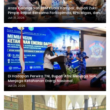
Atasi Kelangkaan BBM Kuala Kampar, Bupati Zukri
Pimpin Rapat Bersama Forkopimda, BPH Migas, dan
Pertamina
Juli 31, 2026
Di Hadapan Perwira TNI, Bupati Afni: Menjaga Siak,
Menjaga Ketahanan Energi Nasional
Juli 29, 2026