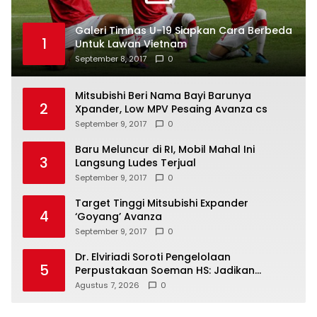
Galeri Timnas U-19 Siapkan Cara Berbeda
1
Untuk Lawan Vietnam
September 8, 2017
0
Mitsubishi Beri Nama Bayi Barunya
2
Xpander, Low MPV Pesaing Avanza cs
September 9, 2017
0
Baru Meluncur di RI, Mobil Mahal Ini
3
Langsung Ludes Terjual
September 9, 2017
0
Target Tinggi Mitsubishi Expander
4
‘Goyang’ Avanza
September 9, 2017
0
Dr. Elviriadi Soroti Pengelolaan
5
Perpustakaan Soeman HS: Jadikan
Lokomotif Budaya dan Kawah
Agustus 7, 2026
0
Candradimuka Intelektual