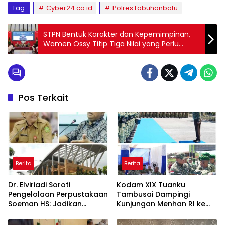
Tag:
Cyber24.co.id
Polres Labuhanbatu
STPN Bentuk Karakter dan Kepemimpinan,
Wamen Ossy Titip Tiga Nilai yang Perlu
Dipedomani Taruna/i STPN
Pos Terkait
Berita
Berita
Dr. Elviriadi Soroti
Kodam XIX Tuanku
Pengelolaan Perpustakaan
Tambusai Dampingi
Soeman HS: Jadikan
Kunjungan Menhan RI ke
Lokomotif Budaya dan
Yonif TP 952/Imam Bulqin,
Kawah Candradimuka
Perkuat Pembangunan