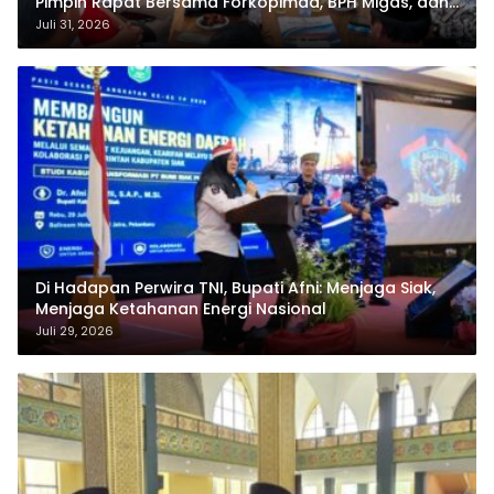
Pimpin Rapat Bersama Forkopimda, BPH Migas, dan
Pertamina
Juli 31, 2026
Di Hadapan Perwira TNI, Bupati Afni: Menjaga Siak,
Menjaga Ketahanan Energi Nasional
Juli 29, 2026