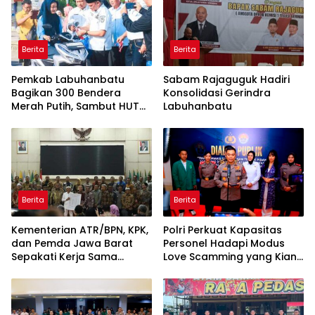
Berita
Berita
Pemkab Labuhanbatu
Sabam Rajaguguk Hadiri
Bagikan 300 Bendera
Konsolidasi Gerindra
Merah Putih, Sambut HUT
Labuhanbatu
ke-81 Kemerdekaan RI
Berita
Berita
Kementerian ATR/BPN, KPK,
Polri Perkuat Kapasitas
dan Pemda Jawa Barat
Personel Hadapi Modus
Sepakati Kerja Sama
Love Scamming yang Kian
dalam Upaya Pencegahan
Kompleks
Korupsi serta Penguatan
Ekonomi Daerah