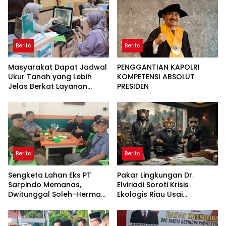
Intelektual
Satuan
Berita
Berita
Masyarakat Dapat Jadwal
PENGGANTIAN KAPOLRI
Ukur Tanah yang Lebih
KOMPETENSI ABSOLUT
Jelas Berkat Layanan
PRESIDEN
Pengukuran Terjadwal
Berita
Berita
Sengketa Lahan Eks PT
Pakar Lingkungan Dr.
Sarpindo Memanas,
Elviriadi Soroti Krisis
Dwitunggal Soleh-Herman
Ekologis Riau Usai
Boyong Pakar Lingkungan
Rentetan Serangan
ke Pulau Rupat
Monyet, Harimau, dan
Beruang Terhadap Warga