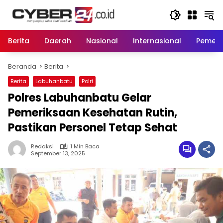
Langsung
ke
konten
Berita
Daerah
Nasional
Internasional
Pemeri
Beranda
Berita
Berita
Labuhanbatu
Polri
Polres Labuhanbatu Gelar
Pemeriksaan Kesehatan Rutin,
Pastikan Personel Tetap Sehat
Redaksi
1 Min Baca
September 13, 2025