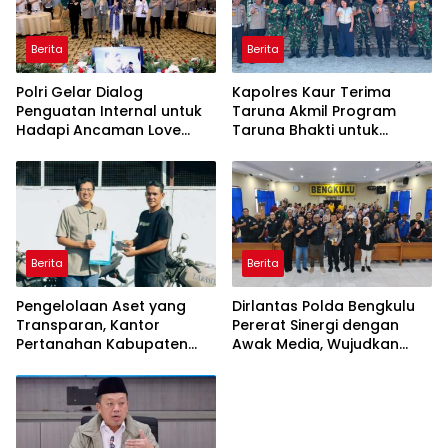
Berita
Berita
Polri Gelar Dialog
Kapolres Kaur Terima
Penguatan Internal untuk
Taruna Akmil Program
Hadapi Ancaman Love
Taruna Bhakti untuk
Scamming di Era Digital
Mendukung MPLS Sekolah
Rakyat Kabupaten Kaur
Berita
Berita
Pengelolaan Aset yang
Dirlantas Polda Bengkulu
Transparan, Kantor
Pererat Sinergi dengan
Pertanahan Kabupaten
Awak Media, Wujudkan
Agam Serahkan BMN
Informasi yang Edukatif
kepada Pemenang Lelang
dan Berkualitas