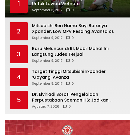
1
Untuk Lawan Vietnam
September 8, 2017
0
Mitsubishi Beri Nama Bayi Barunya
2
Xpander, Low MPV Pesaing Avanza cs
September 9, 2017
0
Baru Meluncur di RI, Mobil Mahal Ini
3
Langsung Ludes Terjual
September 9, 2017
0
Target Tinggi Mitsubishi Expander
4
‘Goyang’ Avanza
September 9, 2017
0
Dr. Elviriadi Soroti Pengelolaan
5
Perpustakaan Soeman HS: Jadikan
Lokomotif Budaya dan Kawah
Agustus 7, 2026
0
Candradimuka Intelektual