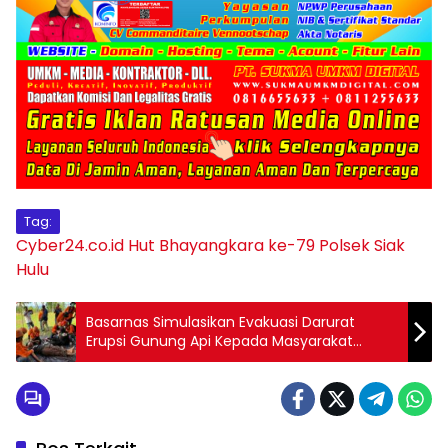
Tag:
Cyber24.co.id
Hut Bhayangkara ke-79
Polsek Siak
Hulu
Basarnas Simulasikan Evakuasi Darurat
Erupsi Gunung Api Kepada Masyarakat
Lembata