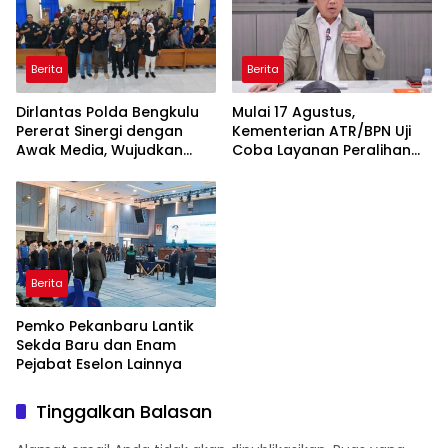
Berita
Berita
Dirlantas Polda Bengkulu
Mulai 17 Agustus,
Pererat Sinergi dengan
Kementerian ATR/BPN Uji
Awak Media, Wujudkan
Coba Layanan Peralihan
Informasi yang Edukatif
Hak 10 Hari di 15 Kantah
dan Berkualitas
Berita
Pemko Pekanbaru Lantik
Sekda Baru dan Enam
Pejabat Eselon Lainnya
Tinggalkan Balasan