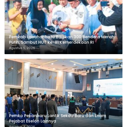
Pemkab Labuhanbatu Bagikan 300 Bendera Merah
Putih, Sambut HUT ke-81 Kemerdekaan RI
Agustus 5, 2026
Pemko Pekanbaru Lantik Sekda Baru dan Enam
Pejabat Eselon Lainnya
Agustus 3, 2026