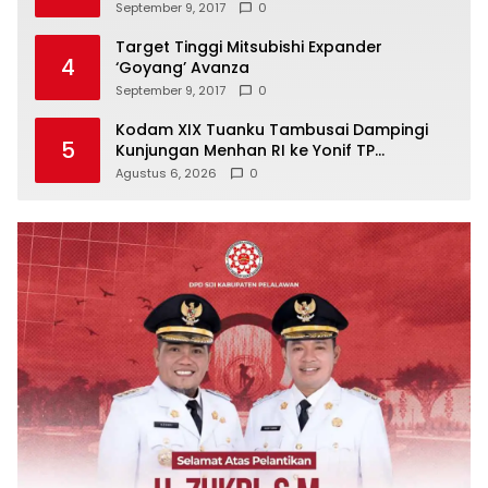
September 9, 2017
0
Target Tinggi Mitsubishi Expander
4
‘Goyang’ Avanza
September 9, 2017
0
Kodam XIX Tuanku Tambusai Dampingi
5
Kunjungan Menhan RI ke Yonif TP
952/Imam Bulqin, Perkuat Pembangunan
Agustus 6, 2026
0
Satuan