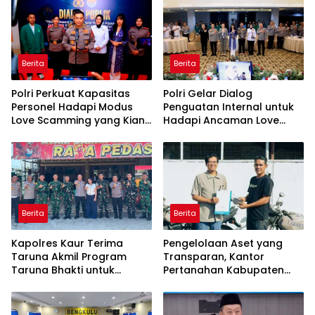
Ekonomi Daerah
Berita
Berita
Polri Perkuat Kapasitas
Polri Gelar Dialog
Personel Hadapi Modus
Penguatan Internal untuk
Love Scamming yang Kian
Hadapi Ancaman Love
Kompleks
Scamming di Era Digital
Berita
Berita
Kapolres Kaur Terima
Pengelolaan Aset yang
Taruna Akmil Program
Transparan, Kantor
Taruna Bhakti untuk
Pertanahan Kabupaten
Mendukung MPLS Sekolah
Agam Serahkan BMN
Rakyat Kabupaten Kaur
kepada Pemenang Lelang