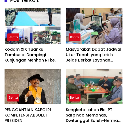
Pos Terkait
Berita
Berita
Kodam XIX Tuanku
Masyarakat Dapat Jadwal
Tambusai Dampingi
Ukur Tanah yang Lebih
Kunjungan Menhan RI ke
Jelas Berkat Layanan
Yonif TP 952/Imam Bulqin,
Pengukuran Terjadwal
Perkuat Pembangunan
Satuan
Berita
Berita
PENGGANTIAN KAPOLRI
Sengketa Lahan Eks PT
KOMPETENSI ABSOLUT
Sarpindo Memanas,
PRESIDEN
Dwitunggal Soleh-Herman
Boyong Pakar Lingkungan