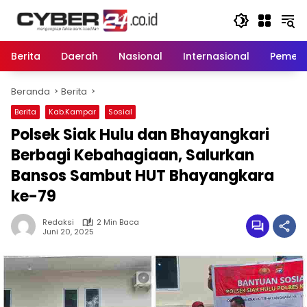
Langsung
ke
konten
Berita
Daerah
Nasional
Internasional
Pemeri
Beranda
Berita
Berita
Kab.Kampar
Sosial
Polsek Siak Hulu dan Bhayangkari
Berbagi Kebahagiaan, Salurkan
Bansos Sambut HUT Bhayangkara
ke-79
Redaksi
2 Min Baca
Juni 20, 2025