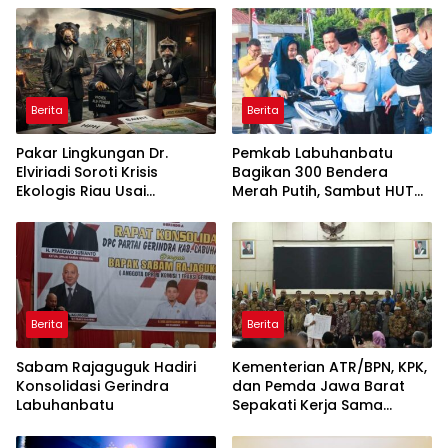
ke Pulau Rupat
Berita
Berita
Pakar Lingkungan Dr.
Pemkab Labuhanbatu
Elviriadi Soroti Krisis
Bagikan 300 Bendera
Ekologis Riau Usai
Merah Putih, Sambut HUT
Rentetan Serangan
ke-81 Kemerdekaan RI
Monyet, Harimau, dan
Beruang Terhadap Warga
Berita
Berita
Sabam Rajaguguk Hadiri
Kementerian ATR/BPN, KPK,
Konsolidasi Gerindra
dan Pemda Jawa Barat
Labuhanbatu
Sepakati Kerja Sama
dalam Upaya Pencegahan
Korupsi serta Penguatan