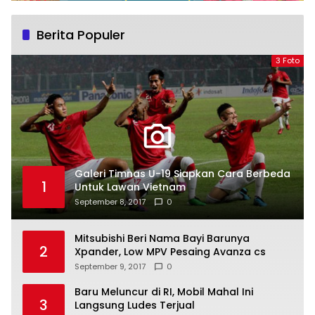
Berita Populer
3 Foto
Galeri Timnas U-19 Siapkan Cara Berbeda
1
Untuk Lawan Vietnam
September 8, 2017
0
Mitsubishi Beri Nama Bayi Barunya
2
Xpander, Low MPV Pesaing Avanza cs
September 9, 2017
0
Baru Meluncur di RI, Mobil Mahal Ini
3
Langsung Ludes Terjual