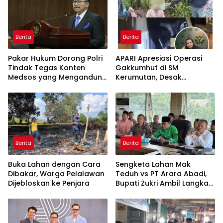
Berita
Berita
Pakar Hukum Dorong Polri
APARI Apresiasi Operasi
Tindak Tegas Konten
Gakkumhut di SM
Medsos yang Mengandung
Kerumutan, Desak
Provokasi
Pengusutan Tuntas
Jaringan Pembalak Liar
Berita
Berita
Buka Lahan dengan Cara
Sengketa Lahan Mak
Dibakar, Warga Pelalawan
Teduh vs PT Arara Abadi,
Dijebloskan ke Penjara
Bupati Zukri Ambil Langkah
Cooling Down