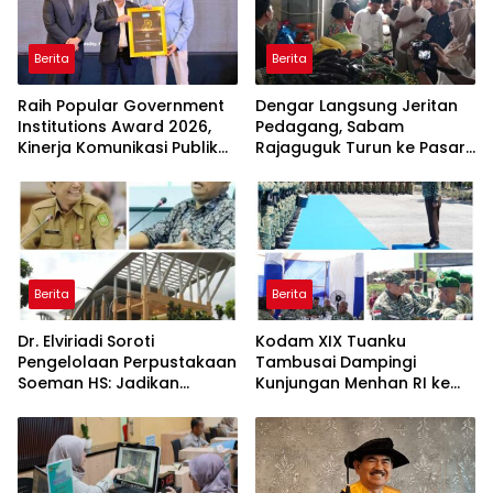
Berita
Berita
Raih Popular Government
Dengar Langsung Jeritan
Institutions Award 2026,
Pedagang, Sabam
Kinerja Komunikasi Publik
Rajaguguk Turun ke Pasar
Kementerian ATR/BPN
Gelugur Rantauprapat
Kembali Diakui
Berita
Berita
Dr. Elviriadi Soroti
Kodam XIX Tuanku
Pengelolaan Perpustakaan
Tambusai Dampingi
Soeman HS: Jadikan
Kunjungan Menhan RI ke
Lokomotif Budaya dan
Yonif TP 952/Imam Bulqin,
Kawah Candradimuka
Perkuat Pembangunan
Intelektual
Satuan