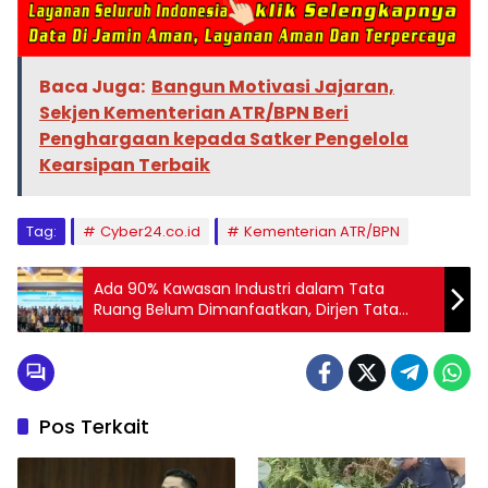
Baca Juga:
Bangun Motivasi Jajaran,
Sekjen Kementerian ATR/BPN Beri
Penghargaan kepada Satker Pengelola
Kearsipan Terbaik
Tag:
Cyber24.co.id
Kementerian ATR/BPN
Ada 90% Kawasan Industri dalam Tata
Ruang Belum Dimanfaatkan, Dirjen Tata
Ruang: Peluang Investasi Sangat Besar
Pos Terkait