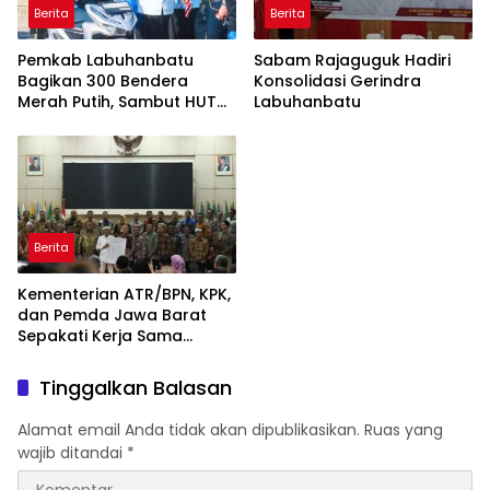
Berita
Berita
Pemkab Labuhanbatu
Sabam Rajaguguk Hadiri
Bagikan 300 Bendera
Konsolidasi Gerindra
Merah Putih, Sambut HUT
Labuhanbatu
ke-81 Kemerdekaan RI
Berita
Kementerian ATR/BPN, KPK,
dan Pemda Jawa Barat
Sepakati Kerja Sama
dalam Upaya Pencegahan
Korupsi serta Penguatan
Tinggalkan Balasan
Ekonomi Daerah
Alamat email Anda tidak akan dipublikasikan.
Ruas yang
wajib ditandai
*