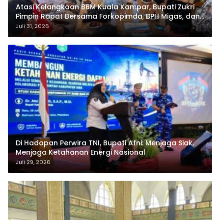
Atasi Kelangkaan BBM Kuala Kampar, Bupati Zukri
Pimpin Rapat Bersama Forkopimda, BPH Migas, dan
Pertamina
Juli 31, 2026
Di Hadapan Perwira TNI, Bupati Afni: Menjaga Siak,
Menjaga Ketahanan Energi Nasional
Juli 29, 2026