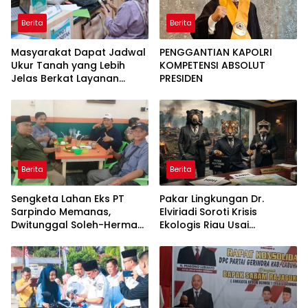
Berita
Berita
Masyarakat Dapat Jadwal
PENGGANTIAN KAPOLRI
Ukur Tanah yang Lebih
KOMPETENSI ABSOLUT
Jelas Berkat Layanan
PRESIDEN
Pengukuran Terjadwal
Berita
Berita
Sengketa Lahan Eks PT
Pakar Lingkungan Dr.
Sarpindo Memanas,
Elviriadi Soroti Krisis
Dwitunggal Soleh-Herman
Ekologis Riau Usai
Boyong Pakar Lingkungan
Rentetan Serangan
ke Pulau Rupat
Monyet, Harimau, dan
Beruang Terhadap Warga