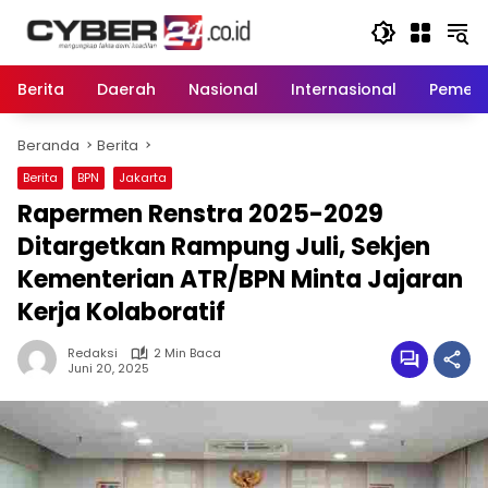
Langsung
ke
konten
Berita
Daerah
Nasional
Internasional
Pemeri
Beranda
Berita
Berita
BPN
Jakarta
Rapermen Renstra 2025-2029
Ditargetkan Rampung Juli, Sekjen
Kementerian ATR/BPN Minta Jajaran
Kerja Kolaboratif
Redaksi
2 Min Baca
Juni 20, 2025