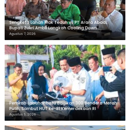
Sengketa Lahan Mak Teduh vs PT Arara Abadi,
Bupati Zukri Ambil Langkah Cooling Down
Agustus 7, 2026
Pemkab Labuhanbatu Bagikan 300 Bendera Merah
Putih, Sambut HUT ke-81 Kemerdekaan RI
Agustus 5, 2026