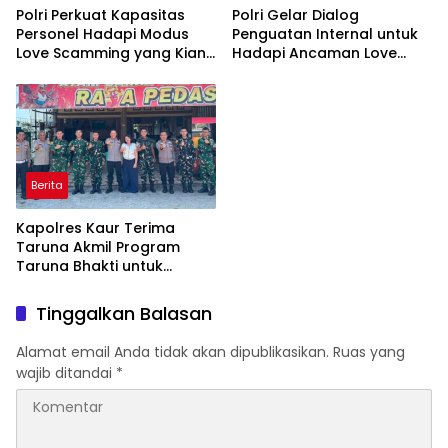
Polri Perkuat Kapasitas
Polri Gelar Dialog
Personel Hadapi Modus
Penguatan Internal untuk
Love Scamming yang Kian
Hadapi Ancaman Love
Kompleks
Scamming di Era Digital
Berita
Kapolres Kaur Terima
Taruna Akmil Program
Taruna Bhakti untuk
Mendukung MPLS Sekolah
Rakyat Kabupaten Kaur
Tinggalkan Balasan
Alamat email Anda tidak akan dipublikasikan.
Ruas yang
wajib ditandai
*