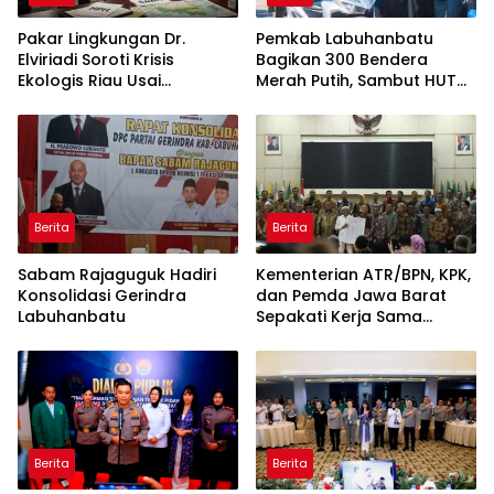
Pakar Lingkungan Dr.
Pemkab Labuhanbatu
Elviriadi Soroti Krisis
Bagikan 300 Bendera
Ekologis Riau Usai
Merah Putih, Sambut HUT
Rentetan Serangan
ke-81 Kemerdekaan RI
Monyet, Harimau, dan
Beruang Terhadap Warga
Berita
Berita
Sabam Rajaguguk Hadiri
Kementerian ATR/BPN, KPK,
Konsolidasi Gerindra
dan Pemda Jawa Barat
Labuhanbatu
Sepakati Kerja Sama
dalam Upaya Pencegahan
Korupsi serta Penguatan
Ekonomi Daerah
Berita
Berita