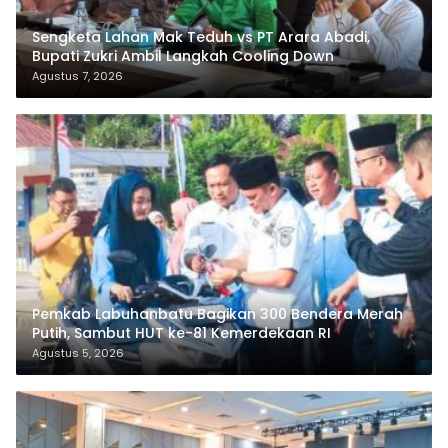
Sengketa Lahan Mak Teduh vs PT Arara Abadi,
Bupati Zukri Ambil Langkah Cooling Down
Agustus 7, 2026
Pemkab Labuhanbatu Bagikan 300 Bendera Merah
Putih, Sambut HUT ke-81 Kemerdekaan RI
Agustus 5, 2026