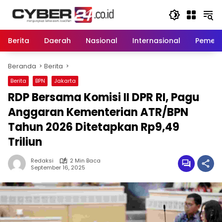
Langsung
ke
konten
Berita
Daerah
Nasional
Internasional
Pemeri
Beranda
Berita
Berita
BPN
Jakarta
RDP Bersama Komisi II DPR RI, Pagu
Anggaran Kementerian ATR/BPN
Tahun 2026 Ditetapkan Rp9,49
Triliun
Redaksi
2 Min Baca
September 16, 2025