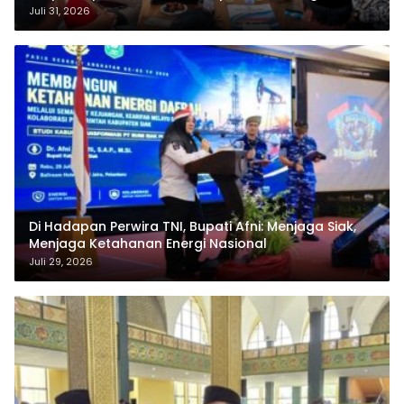
Pertamina
Juli 31, 2026
Di Hadapan Perwira TNI, Bupati Afni: Menjaga Siak,
Menjaga Ketahanan Energi Nasional
Juli 29, 2026