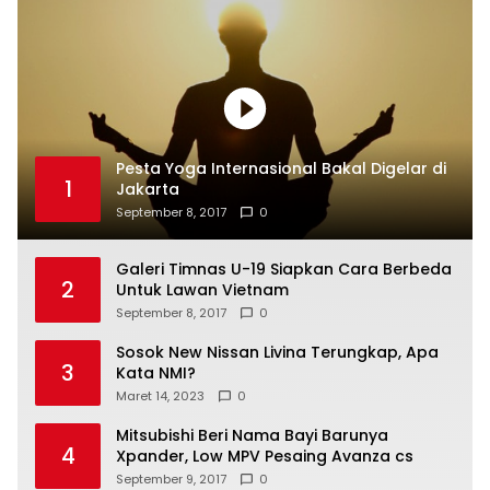
Pesta Yoga Internasional Bakal Digelar di
1
Jakarta
September 8, 2017
0
Galeri Timnas U-19 Siapkan Cara Berbeda
2
Untuk Lawan Vietnam
September 8, 2017
0
Sosok New Nissan Livina Terungkap, Apa
3
Kata NMI?
Maret 14, 2023
0
Mitsubishi Beri Nama Bayi Barunya
4
Xpander, Low MPV Pesaing Avanza cs
September 9, 2017
0