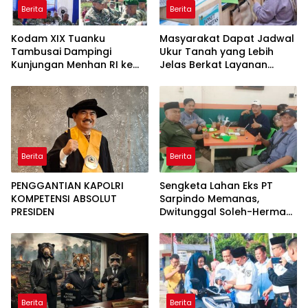
Berita
Berita
Kodam XIX Tuanku
Masyarakat Dapat Jadwal
Tambusai Dampingi
Ukur Tanah yang Lebih
Kunjungan Menhan RI ke
Jelas Berkat Layanan
Yonif TP 952/Imam Bulqin,
Pengukuran Terjadwal
Perkuat Pembangunan
Satuan
Berita
Berita
PENGGANTIAN KAPOLRI
Sengketa Lahan Eks PT
KOMPETENSI ABSOLUT
Sarpindo Memanas,
PRESIDEN
Dwitunggal Soleh-Herman
Boyong Pakar Lingkungan
ke Pulau Rupat
Berita
Berita