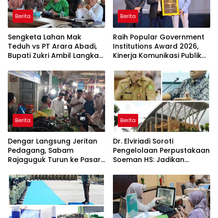
Berita
Berita
Sengketa Lahan Mak
Raih Popular Government
Teduh vs PT Arara Abadi,
Institutions Award 2026,
Bupati Zukri Ambil Langkah
Kinerja Komunikasi Publik
Cooling Down
Kementerian ATR/BPN
Kembali Diakui
Berita
Berita
Dengar Langsung Jeritan
Dr. Elviriadi Soroti
Pedagang, Sabam
Pengelolaan Perpustakaan
Rajaguguk Turun ke Pasar
Soeman HS: Jadikan
Gelugur Rantauprapat
Lokomotif Budaya dan
Kawah Candradimuka
Intelektual