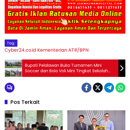
Tag:
Cyber24.co.id
Kementerian ATR/BPN
Bupati Pelalawan Buka Turnamen Mini
Soccer dan Bola Voli Mini Tingkat Sekolah
Dasar Se-Kabupaten Pelalawan
Pos Terkait