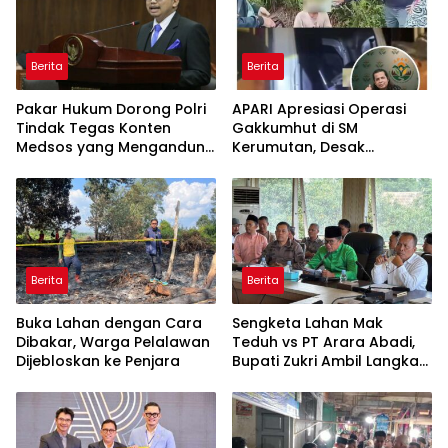
Berita
Berita
Pakar Hukum Dorong Polri
APARI Apresiasi Operasi
Tindak Tegas Konten
Gakkumhut di SM
Medsos yang Mengandung
Kerumutan, Desak
Provokasi
Pengusutan Tuntas
Jaringan Pembalak Liar
Berita
Berita
Buka Lahan dengan Cara
Sengketa Lahan Mak
Dibakar, Warga Pelalawan
Teduh vs PT Arara Abadi,
Dijebloskan ke Penjara
Bupati Zukri Ambil Langkah
Cooling Down