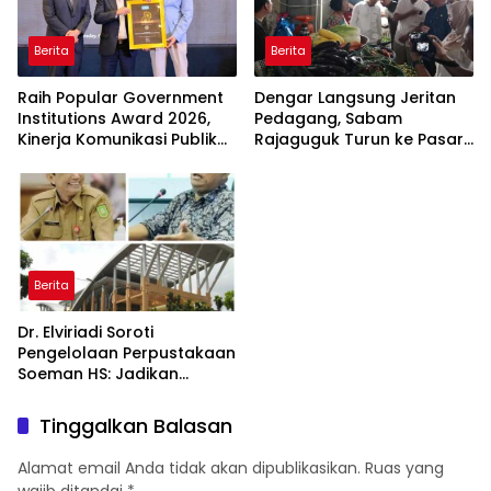
Berita
Berita
Raih Popular Government
Dengar Langsung Jeritan
Institutions Award 2026,
Pedagang, Sabam
Kinerja Komunikasi Publik
Rajaguguk Turun ke Pasar
Kementerian ATR/BPN
Gelugur Rantauprapat
Kembali Diakui
Berita
Dr. Elviriadi Soroti
Pengelolaan Perpustakaan
Soeman HS: Jadikan
Lokomotif Budaya dan
Kawah Candradimuka
Tinggalkan Balasan
Intelektual
Alamat email Anda tidak akan dipublikasikan.
Ruas yang
wajib ditandai
*