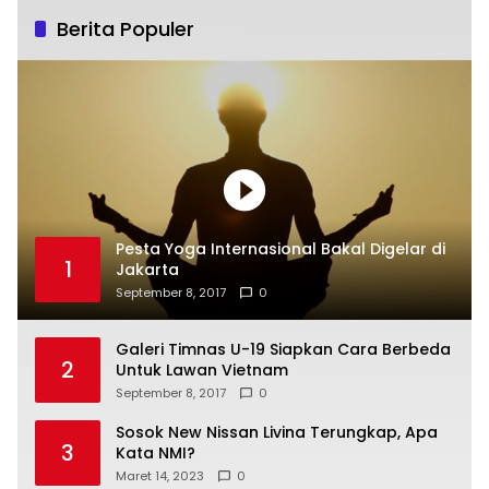
Berita Populer
Pesta Yoga Internasional Bakal Digelar di
1
Jakarta
September 8, 2017
0
Galeri Timnas U-19 Siapkan Cara Berbeda
2
Untuk Lawan Vietnam
September 8, 2017
0
Sosok New Nissan Livina Terungkap, Apa
3
Kata NMI?
Maret 14, 2023
0