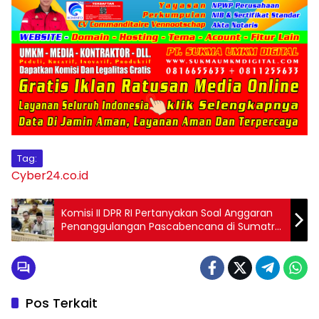
Tag:
Cyber24.co.id
Komisi II DPR RI Pertanyakan Soal Anggaran
Penanggulangan Pascabencana di Sumatra,
Menteri Nusron Pastikan Bisa Lakukan
Refocusing
Pos Terkait