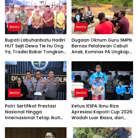
Berita
Berita
Bupati Labuhanbatu Hadiri
Dugaan Oknum Guru SMPN
HUT Sejit Dewa Tie Hu Ong
Bernas Pelalawan Cabuli
Ya, Tradisi Bakar Tongkang
Anak, Komnas PA Ungkap
Meriah di Sei Berombang
Laporan Sudah Masuk
Polres Sejak Juli
Berita
Berita
Polri: Sertifikat Prestasi
Ketua IESPA Ibnu Riza
Nasional Hingga
Apresiasi Kapolri Cup 2026:
Internasional Tetap Ikuti
Wadah Luar Biasa, dari
Tahapan Seleksi
Polres hingga Panggung
Rekrutmen Polri
Nasional