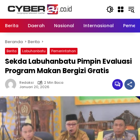
Langsung
ke
konten
Berita
Daerah
Nasional
Internasional
Pemeri
Beranda
Berita
Berita
Labuhanbatu
Pemerintahan
Sekda Labuhanbatu Pimpin Evaluasi
Program Makan Bergizi Gratis
Redaksi
2 Min Baca
Januari 20, 2026