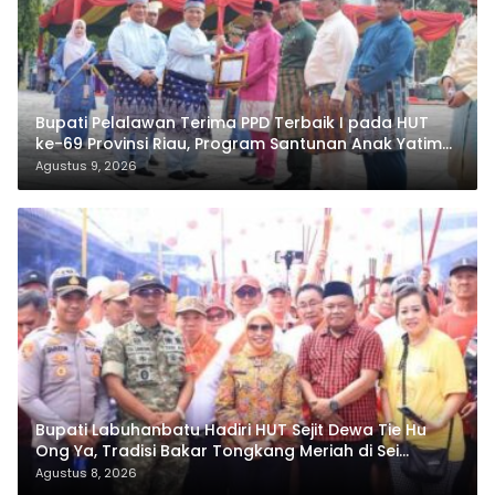
Bupati Pelalawan Terima PPD Terbaik I pada HUT
ke-69 Provinsi Riau, Program Santunan Anak Yatim
Jadi Sorotan
Agustus 9, 2026
Bupati Labuhanbatu Hadiri HUT Sejit Dewa Tie Hu
Ong Ya, Tradisi Bakar Tongkang Meriah di Sei
Berombang
Agustus 8, 2026