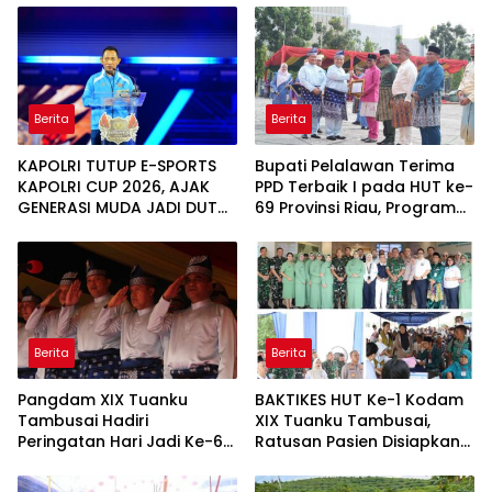
Berita
Berita
KAPOLRI TUTUP E-SPORTS
Bupati Pelalawan Terima
KAPOLRI CUP 2026, AJAK
PPD Terbaik I pada HUT ke-
GENERASI MUDA JADI DUTA
69 Provinsi Riau, Program
KAMTIBMAS DAN AKTIF
Santunan Anak Yatim Jadi
LAPORKAN GANGGUAN KE
Sorotan
110
Berita
Berita
Pangdam XIX Tuanku
BAKTIKES HUT Ke-1 Kodam
Tambusai Hadiri
XIX Tuanku Tambusai,
Peringatan Hari Jadi Ke-69
Ratusan Pasien Disiapkan
Provinsi Riau
Jalani Operasi Gratis