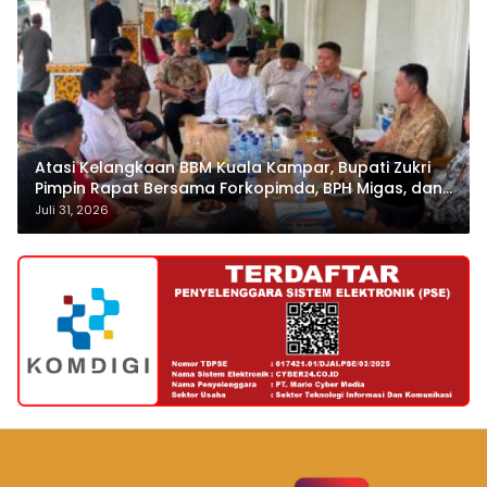
Atasi Kelangkaan BBM Kuala Kampar, Bupati Zukri
Pimpin Rapat Bersama Forkopimda, BPH Migas, dan
Pertamina
Juli 31, 2026