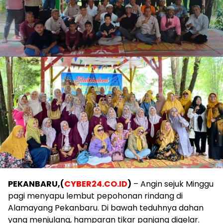
PEKANBARU,(
CYBER24.CO.ID
)
– Angin sejuk Minggu
pagi menyapu lembut pepohonan rindang di
Alamayang Pekanbaru. Di bawah teduhnya dahan
yang menjulang, hamparan tikar panjang digelar.