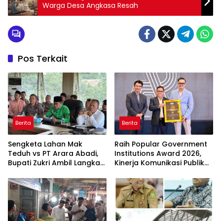
Warga Desa Angkasa Resah
Pos Terkait
Berita
Berita
Sengketa Lahan Mak
Raih Popular Government
Teduh vs PT Arara Abadi,
Institutions Award 2026,
Bupati Zukri Ambil Langkah
Kinerja Komunikasi Publik
Cooling Down
Kementerian ATR/BPN
Kembali Diakui