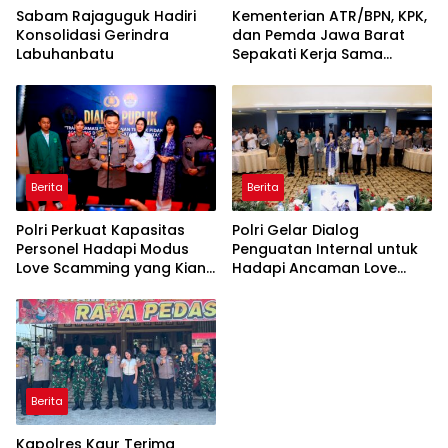
Sabam Rajaguguk Hadiri
Kementerian ATR/BPN, KPK,
Konsolidasi Gerindra
dan Pemda Jawa Barat
Labuhanbatu
Sepakati Kerja Sama
dalam Upaya Pencegahan
Korupsi serta Penguatan
Ekonomi Daerah
Berita
Berita
Polri Perkuat Kapasitas
Polri Gelar Dialog
Personel Hadapi Modus
Penguatan Internal untuk
Love Scamming yang Kian
Hadapi Ancaman Love
Kompleks
Scamming di Era Digital
Berita
Kapolres Kaur Terima