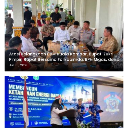
Atasi Kelangkaan BBM Kuala Kampar, Bupati Zukri
Pimpin Rapat Bersama Forkopimda, BPH Migas, dan
Pertamina
Juli 31, 2026