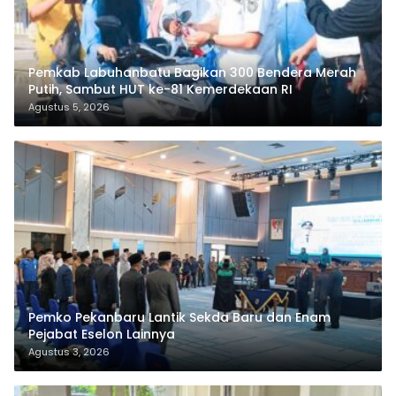
Pemkab Labuhanbatu Bagikan 300 Bendera Merah
Putih, Sambut HUT ke-81 Kemerdekaan RI
Agustus 5, 2026
Pemko Pekanbaru Lantik Sekda Baru dan Enam
Pejabat Eselon Lainnya
Agustus 3, 2026