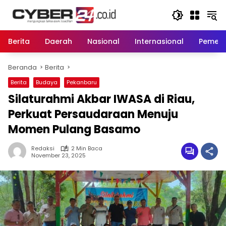
Langsung
ke
konten
Berita
Daerah
Nasional
Internasional
Pemeri
Beranda
Berita
Berita
Budaya
Pekanbaru
Silaturahmi Akbar IWASA di Riau,
Perkuat Persaudaraan Menuju
Momen Pulang Basamo
Redaksi
2 Min Baca
November 23, 2025