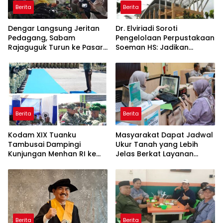
Berita
Berita
Dengar Langsung Jeritan
Dr. Elviriadi Soroti
Pedagang, Sabam
Pengelolaan Perpustakaan
Rajaguguk Turun ke Pasar
Soeman HS: Jadikan
Gelugur Rantauprapat
Lokomotif Budaya dan
Kawah Candradimuka
Intelektual
Berita
Berita
Kodam XIX Tuanku
Masyarakat Dapat Jadwal
Tambusai Dampingi
Ukur Tanah yang Lebih
Kunjungan Menhan RI ke
Jelas Berkat Layanan
Yonif TP 952/Imam Bulqin,
Pengukuran Terjadwal
Perkuat Pembangunan
Satuan
Berita
Berita