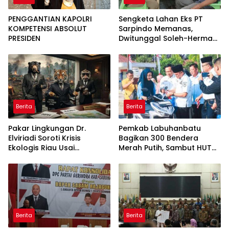
PENGGANTIAN KAPOLRI
Sengketa Lahan Eks PT
KOMPETENSI ABSOLUT
Sarpindo Memanas,
PRESIDEN
Dwitunggal Soleh-Herman
Boyong Pakar Lingkungan
ke Pulau Rupat
Berita
Berita
Pakar Lingkungan Dr.
Pemkab Labuhanbatu
Elviriadi Soroti Krisis
Bagikan 300 Bendera
Ekologis Riau Usai
Merah Putih, Sambut HUT
Rentetan Serangan
ke-81 Kemerdekaan RI
Monyet, Harimau, dan
Beruang Terhadap Warga
Berita
Berita