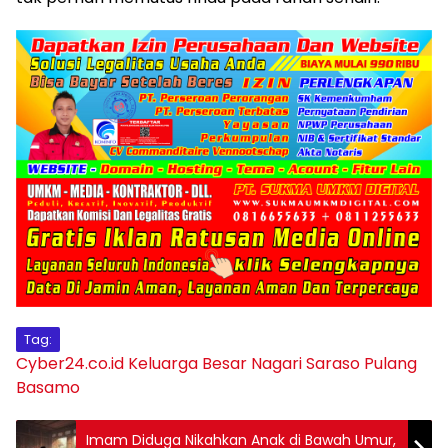
Tag:
Cyber24.co.id
Keluarga Besar Nagari Saraso
Pulang
Basamo
Imam Diduga Nikahkan Anak di Bawah Umur,