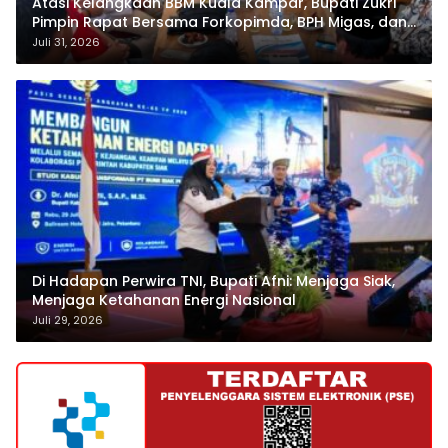
Atasi Kelangkaan BBM Kuala Kampar, Bupati Zukri
Pimpin Rapat Bersama Forkopimda, BPH Migas, dan
Pertamina
Juli 31, 2026
Di Hadapan Perwira TNI, Bupati Afni: Menjaga Siak,
Menjaga Ketahanan Energi Nasional
Juli 29, 2026