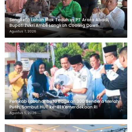
Sengketa Lahan Mak Teduh vs PT Arara Abadi,
Bupati Zukri Ambil Langkah Cooling Down
Agustus 7, 2026
Pemkab Labuhanbatu Bagikan 300 Bendera Merah
Putih, Sambut HUT ke-81 Kemerdekaan RI
Agustus 5, 2026