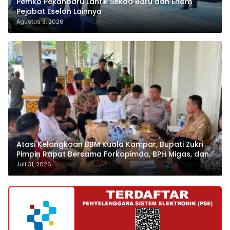
Pemko Pekanbaru Lantik Sekda Baru dan Enam
Pejabat Eselon Lainnya
Agustus 3, 2026
Atasi Kelangkaan BBM Kuala Kampar, Bupati Zukri
Pimpin Rapat Bersama Forkopimda, BPH Migas, dan
Pertamina
Juli 31, 2026