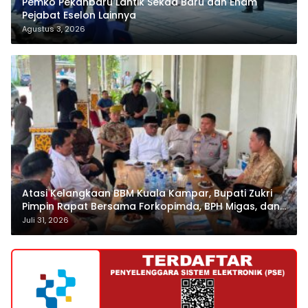
Pemko Pekanbaru Lantik Sekda Baru dan Enam
Pejabat Eselon Lainnya
Agustus 3, 2026
Atasi Kelangkaan BBM Kuala Kampar, Bupati Zukri
Pimpin Rapat Bersama Forkopimda, BPH Migas, dan
Pertamina
Juli 31, 2026