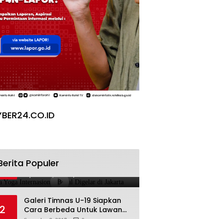
BER24.CO.ID
Pesta Yoga Internasional
Berita Populer
1
Bakal Digelar di Jakarta
September 8, 2017
0
Galeri Timnas U-19 Siapkan
2
Cara Berbeda Untuk Lawan
Vietnam