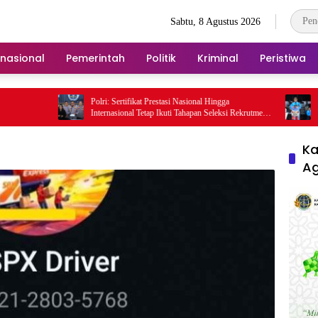
Sabtu, 8 Agustus 2026
rnasional
Pemerintah
Politik
Kriminal
Peristiwa
Polri: Sertifikat Prestasi Nasional Hingga
Ketua IESPA
Internasional Tetap Ikuti Tahapan Seleksi Rekrutmen
Wadah Luar 
Polri
Nasional
Ka
A