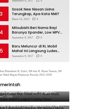
September 8, 2017
0
Sosok New Nissan Livina
3
Terungkap, Apa Kata NMI?
Maret 14, 2023
0
Mitsubishi Beri Nama Bayi
4
Barunya Xpander, Low MPV
Pesaing Avanza cs
September 9, 2017
0
Baru Meluncur di RI, Mobil
5
Mahal Ini Langsung Ludes
Terjual
September 9, 2017
0
Atas Pelantikan H. Zukri, SM dan H. Husni Tamrin, SH
an Wakil Bupati Pelalawan Periode 2025-2030
merintah
gketa Lahan Mak Teduh vs PT Arara
di, Bupati Zukri Ambil Langkah
oling Down
tus 7, 2026
mkab Labuhanbatu Bagikan 300
dera Merah Putih, Sambut HUT ke-81