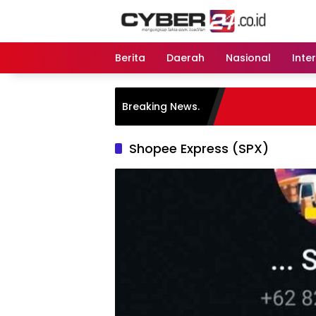
Langsung
ke
konten
Berita
Daerah
Nasional
Inte
Breaking News.
Shopee Express (SPX)