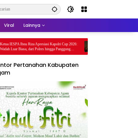
Viral
Lainnya
 Ibnu Riza Apresiasi Kapolri Cup 2026:
Pakar Hukum Dorong Polri Tindak Te
Biasa, dari Polres hingga Panggung
Medsos yang Mengandung Provokasi
ntor Pertanahan Kabupaten
gam