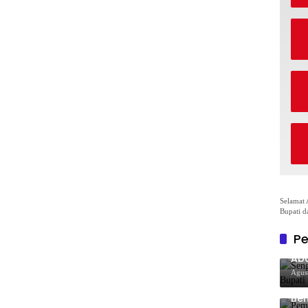
Selamat 
Bupati d
Pe
Sen
Aba
Co
Agus
Pe
Ben