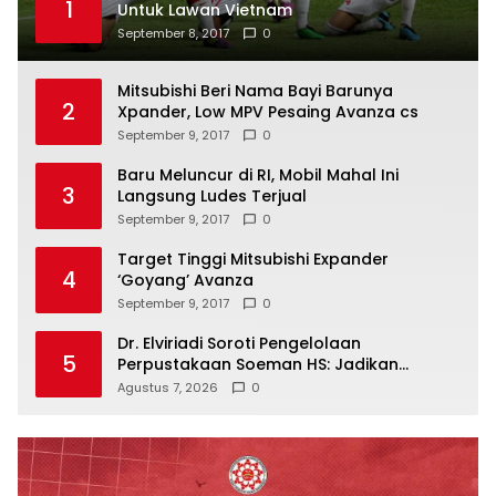
1
Untuk Lawan Vietnam
September 8, 2017
0
Mitsubishi Beri Nama Bayi Barunya
2
Xpander, Low MPV Pesaing Avanza cs
September 9, 2017
0
Baru Meluncur di RI, Mobil Mahal Ini
3
Langsung Ludes Terjual
September 9, 2017
0
Target Tinggi Mitsubishi Expander
4
‘Goyang’ Avanza
September 9, 2017
0
Dr. Elviriadi Soroti Pengelolaan
5
Perpustakaan Soeman HS: Jadikan
Lokomotif Budaya dan Kawah
Agustus 7, 2026
0
Candradimuka Intelektual