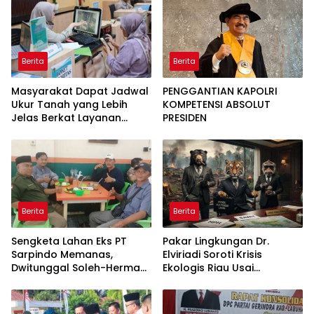
Intelektual
Satuan
Berita
Berita
Masyarakat Dapat Jadwal
PENGGANTIAN KAPOLRI
Ukur Tanah yang Lebih
KOMPETENSI ABSOLUT
Jelas Berkat Layanan
PRESIDEN
Pengukuran Terjadwal
Berita
Berita
Sengketa Lahan Eks PT
Pakar Lingkungan Dr.
Sarpindo Memanas,
Elviriadi Soroti Krisis
Dwitunggal Soleh-Herman
Ekologis Riau Usai
Boyong Pakar Lingkungan
Rentetan Serangan
ke Pulau Rupat
Monyet, Harimau, dan
Beruang Terhadap Warga