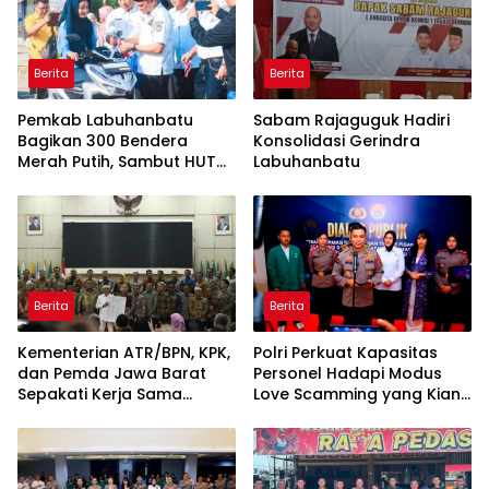
Berita
Berita
Pemkab Labuhanbatu
Sabam Rajaguguk Hadiri
Bagikan 300 Bendera
Konsolidasi Gerindra
Merah Putih, Sambut HUT
Labuhanbatu
ke-81 Kemerdekaan RI
Berita
Berita
Kementerian ATR/BPN, KPK,
Polri Perkuat Kapasitas
dan Pemda Jawa Barat
Personel Hadapi Modus
Sepakati Kerja Sama
Love Scamming yang Kian
dalam Upaya Pencegahan
Kompleks
Korupsi serta Penguatan
Ekonomi Daerah