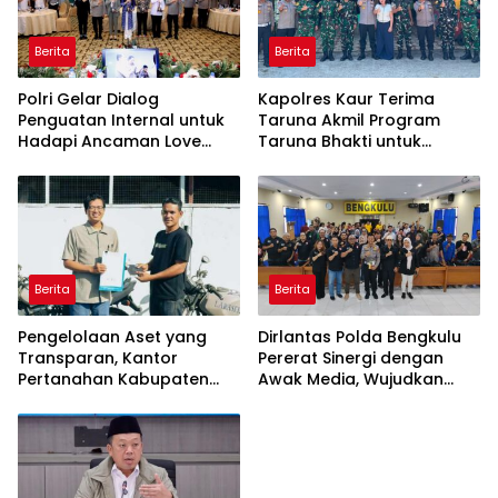
Berita
Berita
Polri Gelar Dialog
Kapolres Kaur Terima
Penguatan Internal untuk
Taruna Akmil Program
Hadapi Ancaman Love
Taruna Bhakti untuk
Scamming di Era Digital
Mendukung MPLS Sekolah
Rakyat Kabupaten Kaur
Berita
Berita
Pengelolaan Aset yang
Dirlantas Polda Bengkulu
Transparan, Kantor
Pererat Sinergi dengan
Pertanahan Kabupaten
Awak Media, Wujudkan
Agam Serahkan BMN
Informasi yang Edukatif
kepada Pemenang Lelang
dan Berkualitas