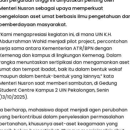
dan perguruan tinggi ini dinyatakan penting oleh
Menteri Nusron sebagai upaya memperkuat
pengelolaan aset umat berbasis ilmu pengetahuan da
pemberdayaan masyarakat.
“Kami mengapresiasi kegiatan ini, di mana UIN K.H.
Abdurrahman Wahid menjadi pilot project, percontohan
kerja sama antara Kementerian ATR/BPN dengan
Kemenag dan kampus di lingkungan Kemenag. Dalam
rangka menuntaskan sertipikasi dan mengamankan aset
umat dan tempat ibadat, baik itu dalam bentuk wakaf
maupun dalam bentuk-bentuk yang lainnya,” kata
Menteri Nusron saat memberi sambutan, di Gedung
Student Centre Kampus 2 UIN Pekalongan, Senin
(13/10/2025).
Ia berharap, mahasiswa dapat menjadi agen perubahan
yang berkontribusi dalam penyelesaian permasalahan
pertanahan, khususnya aset-aset keagamaan yang