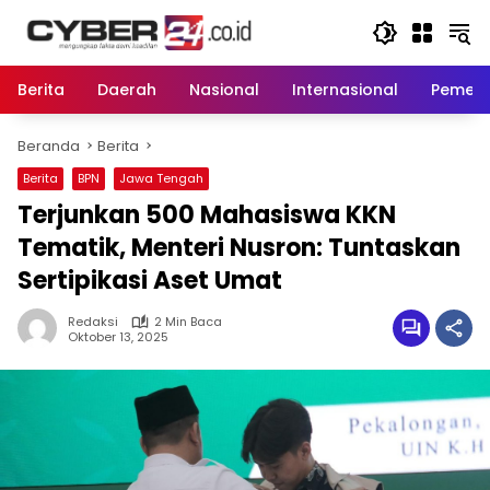
Langsung
ke
konten
Berita
Daerah
Nasional
Internasional
Pemeri
Beranda
Berita
Berita
BPN
Jawa Tengah
Terjunkan 500 Mahasiswa KKN
Tematik, Menteri Nusron: Tuntaskan
Sertipikasi Aset Umat
Redaksi
2 Min Baca
Oktober 13, 2025