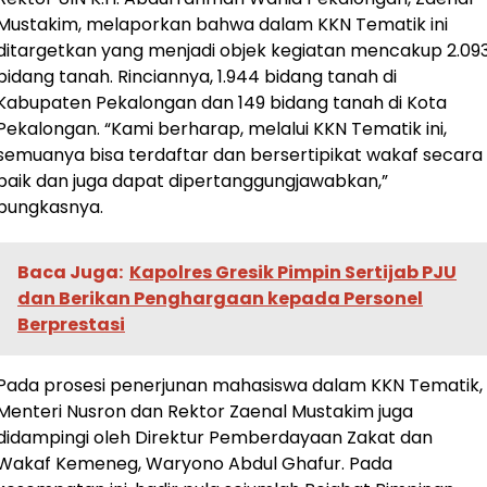
Mustakim, melaporkan bahwa dalam KKN Tematik ini
ditargetkan yang menjadi objek kegiatan mencakup 2.09
bidang tanah. Rinciannya, 1.944 bidang tanah di
Kabupaten Pekalongan dan 149 bidang tanah di Kota
Pekalongan. “Kami berharap, melalui KKN Tematik ini,
semuanya bisa terdaftar dan bersertipikat wakaf secara
baik dan juga dapat dipertanggungjawabkan,”
pungkasnya.
Baca Juga:
Kapolres Gresik Pimpin Sertijab PJU
dan Berikan Penghargaan kepada Personel
Berprestasi
Pada prosesi penerjunan mahasiswa dalam KKN Tematik,
Menteri Nusron dan Rektor Zaenal Mustakim juga
didampingi oleh Direktur Pemberdayaan Zakat dan
Wakaf Kemeneg, Waryono Abdul Ghafur. Pada