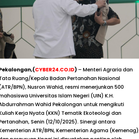
Pekalongan,(
CYBER24.CO.ID
)
– Menteri Agraria dan
Tata Ruang/Kepala Badan Pertanahan Nasional
(ATR/BPN), Nusron Wahid, resmi menerjunkan 500
mahasiswa Universitas Islam Negeri (UIN) K.H.
Abdurrahman Wahid Pekalongan untuk mengikuti
Kuliah Kerja Nyata (KKN) Tematik Ekoteologi dan
Pertanahan, Senin (12/10/2025). Sinergi antara
Kementerian ATR/BPN, Kementerian Agama (Kemenag)