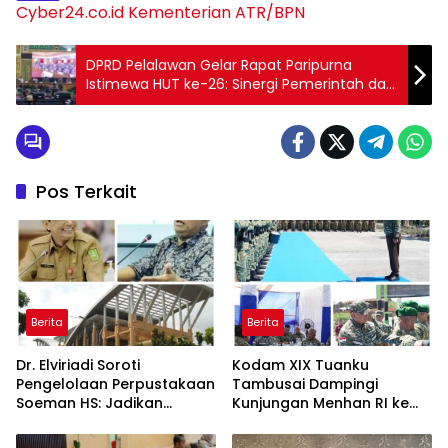
Cyber24.co.id
Kementerian ATR/BPN
DPRD Pelalawan Gelar Rapat Paripurna
Istimewa HUT ke-26: Sinergi Pemerintah dan
Dewan Dorong Pembangunan Berkelanjutan
Pos Terkait
Berita
Berita
Dr. Elviriadi Soroti
Kodam XIX Tuanku
Pengelolaan Perpustakaan
Tambusai Dampingi
Soeman HS: Jadikan
Kunjungan Menhan RI ke
Lokomotif Budaya dan
Yonif TP 952/Imam Bulqin,
Kawah Candradimuka
Perkuat Pembangunan