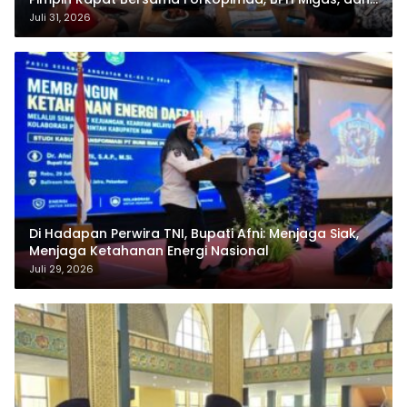
Pertamina
Juli 31, 2026
Di Hadapan Perwira TNI, Bupati Afni: Menjaga Siak,
Menjaga Ketahanan Energi Nasional
Juli 29, 2026