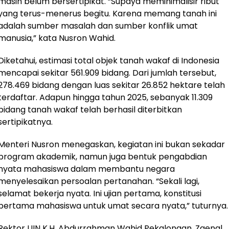
masih belum bersertipikat. “Supaya meminimalisir ribut
yang terus-menerus begitu. Karena memang tanah ini
adalah sumber masalah dan sumber konflik umat
manusia,” kata Nusron Wahid.
Diketahui, estimasi total objek tanah wakaf di Indonesia
mencapai sekitar 561.909 bidang. Dari jumlah tersebut,
278.469 bidang dengan luas sekitar 26.852 hektare telah
terdaftar. Adapun hingga tahun 2025, sebanyak 11.309
bidang tanah wakaf telah berhasil diterbitkan
sertipikatnya.
Menteri Nusron menegaskan, kegiatan ini bukan sekadar
program akademik, namun juga bentuk pengabdian
nyata mahasiswa dalam membantu negara
menyelesaikan persoalan pertanahan. “Sekali lagi,
selamat bekerja nyata. Ini ujian pertama, konstitusi
pertama mahasiswa untuk umat secara nyata,” tuturnya.
Rektor UIN K.H. Abdurrahman Wahid Pekalongan, Zaenal