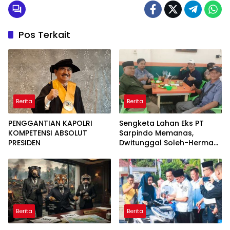
Pos Terkait
Berita
Berita
PENGGANTIAN KAPOLRI
Sengketa Lahan Eks PT
KOMPETENSI ABSOLUT
Sarpindo Memanas,
PRESIDEN
Dwitunggal Soleh-Herman
Boyong Pakar Lingkungan
ke Pulau Rupat
Berita
Berita