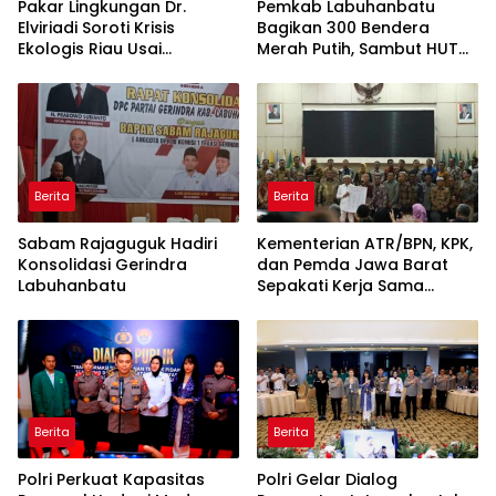
Pakar Lingkungan Dr.
Pemkab Labuhanbatu
Elviriadi Soroti Krisis
Bagikan 300 Bendera
Ekologis Riau Usai
Merah Putih, Sambut HUT
Rentetan Serangan
ke-81 Kemerdekaan RI
Monyet, Harimau, dan
Beruang Terhadap Warga
Berita
Berita
Sabam Rajaguguk Hadiri
Kementerian ATR/BPN, KPK,
Konsolidasi Gerindra
dan Pemda Jawa Barat
Labuhanbatu
Sepakati Kerja Sama
dalam Upaya Pencegahan
Korupsi serta Penguatan
Ekonomi Daerah
Berita
Berita
Polri Perkuat Kapasitas
Polri Gelar Dialog