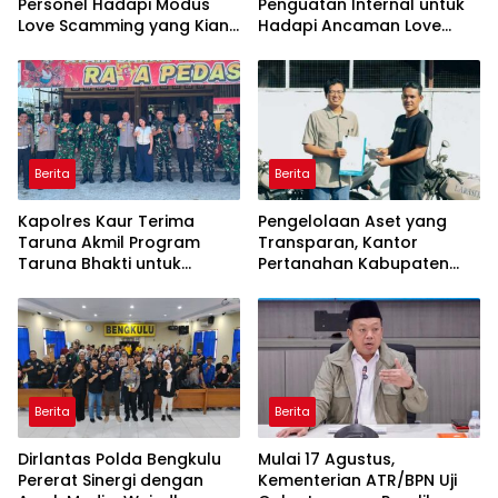
Personel Hadapi Modus
Penguatan Internal untuk
Love Scamming yang Kian
Hadapi Ancaman Love
Kompleks
Scamming di Era Digital
Berita
Berita
Kapolres Kaur Terima
Pengelolaan Aset yang
Taruna Akmil Program
Transparan, Kantor
Taruna Bhakti untuk
Pertanahan Kabupaten
Mendukung MPLS Sekolah
Agam Serahkan BMN
Rakyat Kabupaten Kaur
kepada Pemenang Lelang
Berita
Berita
Dirlantas Polda Bengkulu
Mulai 17 Agustus,
Pererat Sinergi dengan
Kementerian ATR/BPN Uji