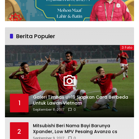
Berita Populer
3 Foto
Galeri Timnas U-19 Siapkan Cara Berbeda
1
Untuk Lawan Vietnam
September 8, 2017
0
Mitsubishi Beri Nama Bayi Barunya
2
Xpander, Low MPV Pesaing Avanza cs
September 9, 2017
0