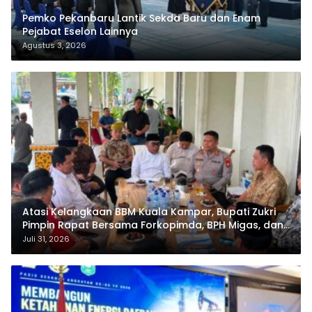
Pemko Pekanbaru Lantik Sekda Baru dan Enam
Pejabat Eselon Lainnya
Agustus 3, 2026
Atasi Kelangkaan BBM Kuala Kampar, Bupati Zukri
Pimpin Rapat Bersama Forkopimda, BPH Migas, dan
Pertamina
Juli 31, 2026