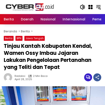
Langsung
ke
konten
Berita
Daerah
Nasional
Internasional
Pemeri
Beranda
Berita
Berita
BPN
Jawa Tengah
Tinjau Kantah Kabupaten Kendal,
Wamen Ossy Imbau Jajaran
Lakukan Pengelolaan Pertanahan
yang Teliti dan Tepat
Redaksi
2 Min Baca
April 28, 2025