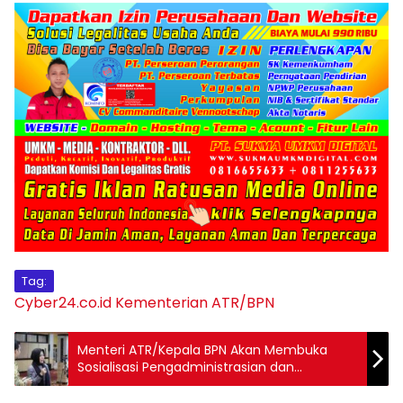
Tag:
Cyber24.co.id
Kementerian ATR/BPN
Menteri ATR/Kepala BPN Akan Membuka
Sosialisasi Pengadministrasian dan
Pendaftaran Tanah Ulayat di Sumatera
Barat