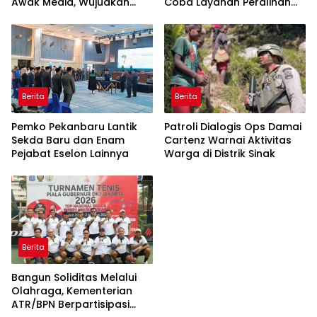
Awak Media, Wujudkan
Coba Layanan Peralihan
Informasi yang Edukatif
Hak 10 Hari di 15 Kantah
dan Berkualitas
Berita
Berita
Pemko Pekanbaru Lantik
Patroli Dialogis Ops Damai
Sekda Baru dan Enam
Cartenz Warnai Aktivitas
Pejabat Eselon Lainnya
Warga di Distrik Sinak
Berita
Bangun Soliditas Melalui
Olahraga, Kementerian
ATR/BPN Berpartisipasi