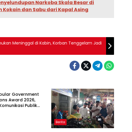
enyelundupan Narkoba Skala Besar di
Ton Kokain dan Sabu dari Kapal Asing
emukan Meninggal di Kabin, Korban Tenggelam Jadi
opular Government
tions Award 2026,
 Komunikasi Publik
erian ATR/BPN
 Diakui
Berita