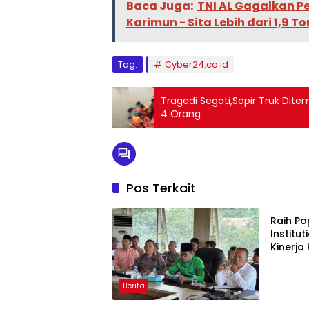
Baca Juga:
TNI AL Gagalkan P
Karimun - Sita Lebih dari 1,9 
Tag:
Cyber24.co.id
Tragedi Segati,Sopir Truk Dit
4 Orang
Pos Terkait
Berita
Raih P
Institu
Kinerja
Kement
Kembali
Berita