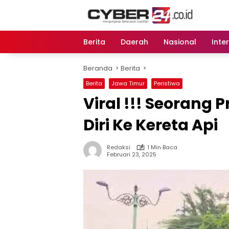
Langsung
ke
konten
Berita
Daerah
Nasional
Inte
Beranda
Berita
Berita
Jawa Timur
Peristiwa
Viral !!! Seorang
Diri Ke Kereta Api
Redaksi
1 Min Baca
Februari 23, 2025