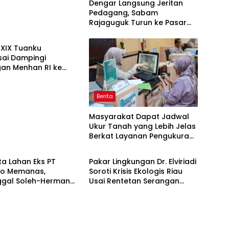
Dengar Langsung Jeritan
Pedagang, Sabam
Rajaguguk Turun ke Pasar
Gelugur Rantauprapat
XIX Tuanku
ai Dampingi
gan Menhan RI ke
P 952/Imam Bulqin,
t Pembangunan
Berita
Masyarakat Dapat Jadwal
Ukur Tanah yang Lebih Jelas
Berkat Layanan Pengukuran
Berita
Terjadwal
a Lahan Eks PT
Pakar Lingkungan Dr. Elviriadi
do Memanas,
Soroti Krisis Ekologis Riau
ggal Soleh-Herman
Usai Rentetan Serangan
 Pakar Lingkungan ke
Monyet, Harimau, dan
Rupat
Beruang Terhadap Warga