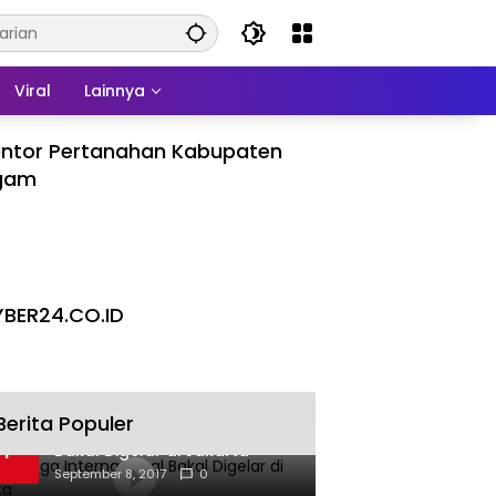
Viral
Lainnya
ntor Pertanahan Kabupaten
gam
BER24.CO.ID
Berita Populer
Pesta Yoga Internasional
1
Bakal Digelar di Jakarta
September 8, 2017
0