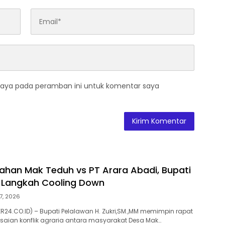
saya pada peramban ini untuk komentar saya
ahan Mak Teduh vs PT Arara Abadi, Bupati
l Langkah Cooling Down
7, 2026
R24.CO.ID) – Bupati Pelalawan H. Zukri,SM.,MM memimpin rapat
saian konflik agraria antara masyarakat Desa Mak…