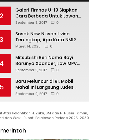
Galeri Timnas U-19 Siapkan
2
Cara Berbeda Untuk Lawan
Vietnam
September 8, 2017
0
Sosok New Nissan Livina
3
Terungkap, Apa Kata NMI?
Maret 14, 2023
0
Mitsubishi Beri Nama Bayi
4
Barunya Xpander, Low MPV
Pesaing Avanza cs
September 9, 2017
0
Baru Meluncur di RI, Mobil
5
Mahal Ini Langsung Ludes
Terjual
September 9, 2017
0
 Atas Pelantikan H. Zukri, SM dan H. Husni Tamrin,
ati dan Wakil Bupati Pelalawan Periode 2025-2030
merintah