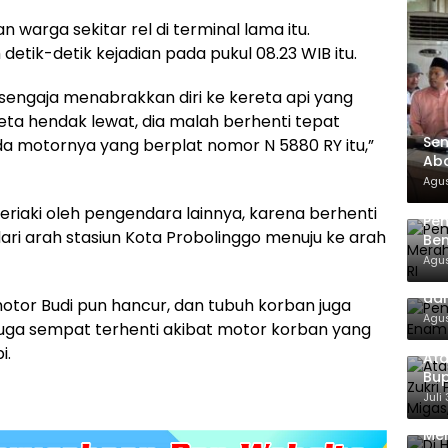
warga sekitar rel di terminal lama itu.
tik-detik kejadian pada pukul 08.23 WIB itu.
sengaja menabrakkan diri ke kereta api yang
eta hendak lewat, dia malah berhenti tepat
Sen
a motornya yang berplat nomor N 5880 RY itu,”
Aba
Co
Agus
riaki oleh pengendara lainnya, karena berhenti
Pe
dari arah stasiun Kota Probolinggo menuju ke arah
Ben
Ke
Agus
Pem
dan
otor Budi pun hancur, dan tubuh korban juga
Agus
 juga sempat terhenti akibat motor korban yang
i.
Ata
Bup
For
Juli
Di 
Men