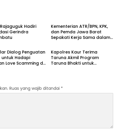
Berita
Rajaguguk Hadiri
Kementerian ATR/BPN, KPK,
dasi Gerindra
dan Pemda Jawa Barat
nbatu
Sepakati Kerja Sama dalam
Berita
Upaya Pencegahan Korupsi
serta Penguatan Ekonomi
elar Dialog Penguatan
Kapolres Kaur Terima
Daerah
l untuk Hadapi
Taruna Akmil Program
n Love Scamming di
Taruna Bhakti untuk
tal
Mendukung MPLS Sekolah
Rakyat Kabupaten Kaur
kan.
Ruas yang wajib ditandai
*