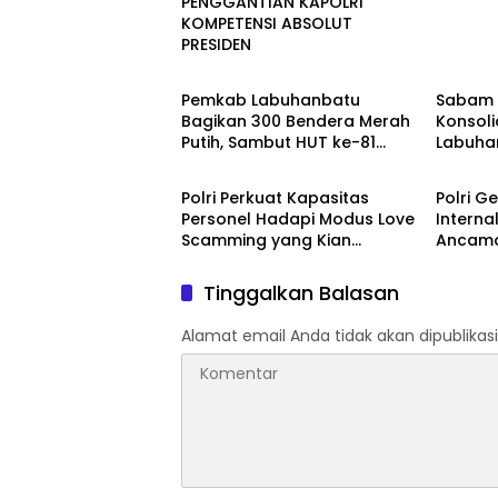
PENGGANTIAN KAPOLRI
KOMPETENSI ABSOLUT
PRESIDEN
Berita
Berita
Pemkab Labuhanbatu
Sabam 
Bagikan 300 Bendera Merah
Konsoli
Putih, Sambut HUT ke-81
Labuha
Berita
Berita
Kemerdekaan RI
Polri Perkuat Kapasitas
Polri G
Personel Hadapi Modus Love
Interna
Scamming yang Kian
Ancama
Kompleks
Era Digi
Tinggalkan Balasan
Alamat email Anda tidak akan dipublikasi