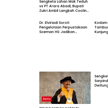
Sengketa Lahan Mak Teduh
vs PT Arara Abadi, Bupati
Zukri Ambil Langkah Cooling
Berita
Berita
Down
Dr. Elviriadi Soroti
Kodam 
Pengelolaan Perpustakaan
Tambus
Soeman HS: Jadikan
Kunjun
Lokomotif Budaya dan
Yonif T
Kawah Candradimuka
Perkua
Intelektual
Satuan
Berita
Sengket
Sarpin
Dwitun
Boyong
Pulau 
Berita