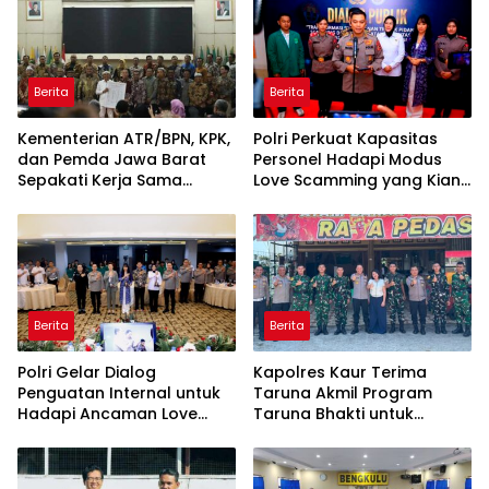
Berita
Berita
Kementerian ATR/BPN, KPK,
Polri Perkuat Kapasitas
dan Pemda Jawa Barat
Personel Hadapi Modus
Sepakati Kerja Sama
Love Scamming yang Kian
dalam Upaya Pencegahan
Kompleks
Korupsi serta Penguatan
Ekonomi Daerah
Berita
Berita
Polri Gelar Dialog
Kapolres Kaur Terima
Penguatan Internal untuk
Taruna Akmil Program
Hadapi Ancaman Love
Taruna Bhakti untuk
Scamming di Era Digital
Mendukung MPLS Sekolah
Rakyat Kabupaten Kaur