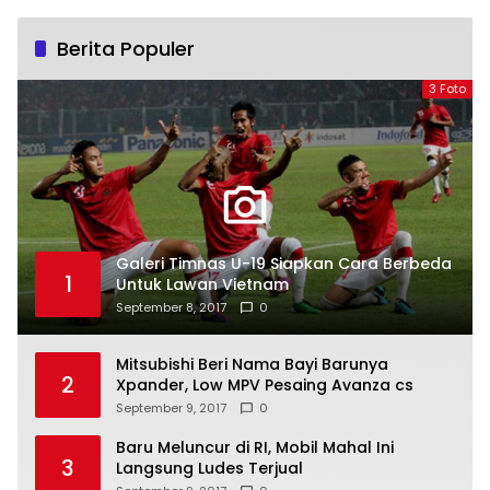
Berita Populer
3 Foto
Galeri Timnas U-19 Siapkan Cara Berbeda
1
Untuk Lawan Vietnam
September 8, 2017
0
Mitsubishi Beri Nama Bayi Barunya
2
Xpander, Low MPV Pesaing Avanza cs
September 9, 2017
0
Baru Meluncur di RI, Mobil Mahal Ini
3
Langsung Ludes Terjual