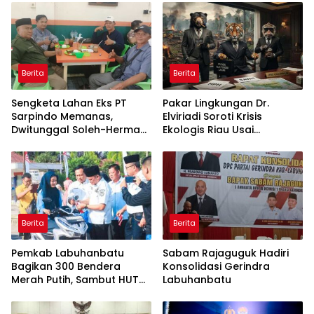
Berita
Berita
Sengketa Lahan Eks PT
Pakar Lingkungan Dr.
Sarpindo Memanas,
Elviriadi Soroti Krisis
Dwitunggal Soleh-Herman
Ekologis Riau Usai
Boyong Pakar Lingkungan
Rentetan Serangan
ke Pulau Rupat
Monyet, Harimau, dan
Beruang Terhadap Warga
Berita
Berita
Pemkab Labuhanbatu
Sabam Rajaguguk Hadiri
Bagikan 300 Bendera
Konsolidasi Gerindra
Merah Putih, Sambut HUT
Labuhanbatu
ke-81 Kemerdekaan RI