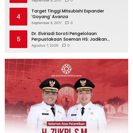
September 9, 2017
0
Target Tinggi Mitsubishi Expander
4
‘Goyang’ Avanza
September 9, 2017
0
Dr. Elviriadi Soroti Pengelolaan
5
Perpustakaan Soeman HS: Jadikan
Lokomotif Budaya dan Kawah
Agustus 7, 2026
0
Candradimuka Intelektual