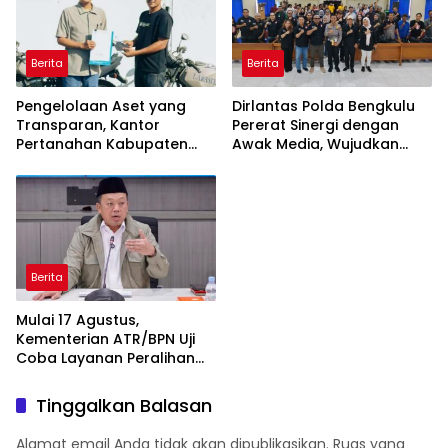
Berita
Berita
Pengelolaan Aset yang
Dirlantas Polda Bengkulu
Transparan, Kantor
Pererat Sinergi dengan
Pertanahan Kabupaten
Awak Media, Wujudkan
Agam Serahkan BMN
Informasi yang Edukatif
kepada Pemenang Lelang
dan Berkualitas
Berita
Mulai 17 Agustus,
Kementerian ATR/BPN Uji
Coba Layanan Peralihan
Hak 10 Hari di 15 Kantah
Tinggalkan Balasan
Alamat email Anda tidak akan dipublikasikan.
Ruas yang