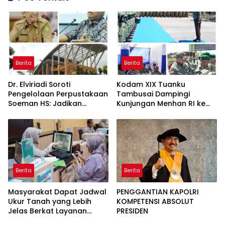
Berita
Berita
Dr. Elviriadi Soroti
Kodam XIX Tuanku
Pengelolaan Perpustakaan
Tambusai Dampingi
Soeman HS: Jadikan
Kunjungan Menhan RI ke
Lokomotif Budaya dan
Yonif TP 952/Imam Bulqin,
Kawah Candradimuka
Perkuat Pembangunan
Intelektual
Satuan
Berita
Berita
Masyarakat Dapat Jadwal
PENGGANTIAN KAPOLRI
Ukur Tanah yang Lebih
KOMPETENSI ABSOLUT
Jelas Berkat Layanan
PRESIDEN
Pengukuran Terjadwal