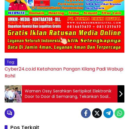
Tag:
Cyber24.co.id
Ketahanan Pangan
Kilang Padi
Wabup
Rohil
Wamen Ossy Serahkan Sertipikat Elektronik
Door to Door di Semarang, Tekankan Soal
Keamanan dan Kemudahan Akses
Pos Terkait