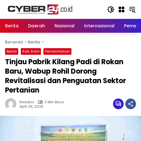
Langsung
ke
konten
Berita
Daerah
Nasional
Internasional
Pemeri
Beranda
Berita
Berita
Kab. Rohil
Pemerintahan
Tinjau Pabrik Kilang Padi di Rokan
Baru, Wabup Rohil Dorong
Revitalisasi dan Penguatan Sektor
Pertanian
Redaksi
3 Min Baca
April 26, 2025