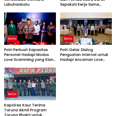
Labuhanbatu
Sepakati Kerja Sama
dalam Upaya Pencegahan
Korupsi serta Penguatan
Ekonomi Daerah
Berita
Berita
Polri Perkuat Kapasitas
Polri Gelar Dialog
Personel Hadapi Modus
Penguatan Internal untuk
Love Scamming yang Kian
Hadapi Ancaman Love
Kompleks
Scamming di Era Digital
Berita
Kapolres Kaur Terima
Taruna Akmil Program
Taruna Bhakti untuk