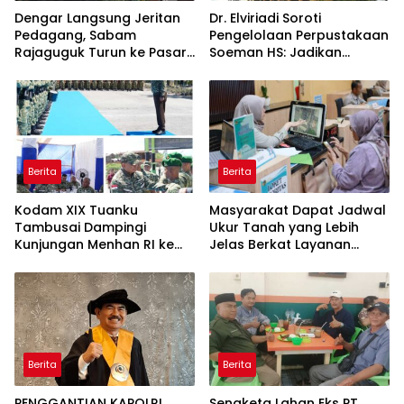
Dengar Langsung Jeritan
Dr. Elviriadi Soroti
Pedagang, Sabam
Pengelolaan Perpustakaan
Rajaguguk Turun ke Pasar
Soeman HS: Jadikan
Gelugur Rantauprapat
Lokomotif Budaya dan
Kawah Candradimuka
Intelektual
Berita
Berita
Kodam XIX Tuanku
Masyarakat Dapat Jadwal
Tambusai Dampingi
Ukur Tanah yang Lebih
Kunjungan Menhan RI ke
Jelas Berkat Layanan
Yonif TP 952/Imam Bulqin,
Pengukuran Terjadwal
Perkuat Pembangunan
Satuan
Berita
Berita
PENGGANTIAN KAPOLRI
Sengketa Lahan Eks PT