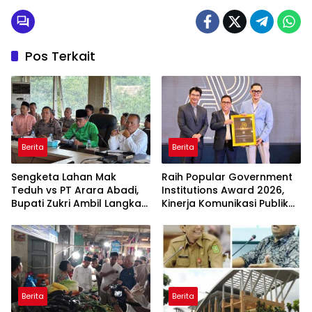
Pos Terkait
Berita
Berita
Sengketa Lahan Mak
Raih Popular Government
Teduh vs PT Arara Abadi,
Institutions Award 2026,
Bupati Zukri Ambil Langkah
Kinerja Komunikasi Publik
Cooling Down
Kementerian ATR/BPN
Kembali Diakui
Berita
Berita