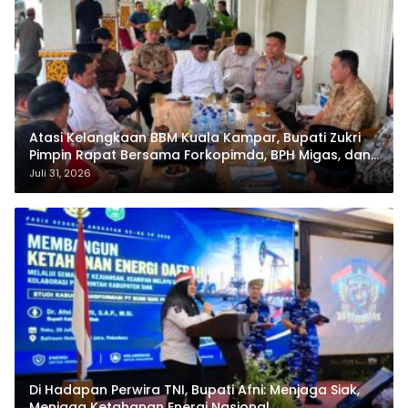
Atasi Kelangkaan BBM Kuala Kampar, Bupati Zukri
Pimpin Rapat Bersama Forkopimda, BPH Migas, dan
Pertamina
Juli 31, 2026
Di Hadapan Perwira TNI, Bupati Afni: Menjaga Siak,
Menjaga Ketahanan Energi Nasional