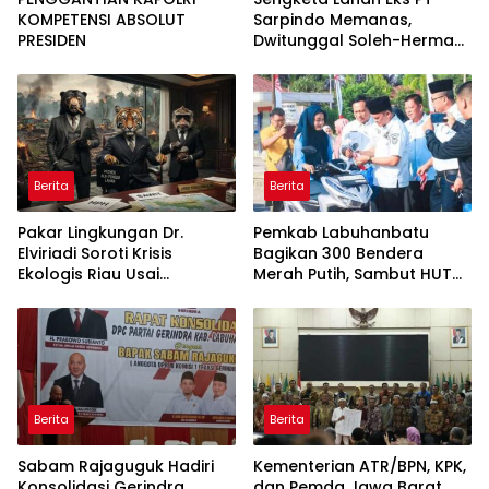
KOMPETENSI ABSOLUT
Sarpindo Memanas,
PRESIDEN
Dwitunggal Soleh-Herman
Boyong Pakar Lingkungan
ke Pulau Rupat
Berita
Berita
Pakar Lingkungan Dr.
Pemkab Labuhanbatu
Elviriadi Soroti Krisis
Bagikan 300 Bendera
Ekologis Riau Usai
Merah Putih, Sambut HUT
Rentetan Serangan
ke-81 Kemerdekaan RI
Monyet, Harimau, dan
Beruang Terhadap Warga
Berita
Berita
Sabam Rajaguguk Hadiri
Kementerian ATR/BPN, KPK,
Konsolidasi Gerindra
dan Pemda Jawa Barat