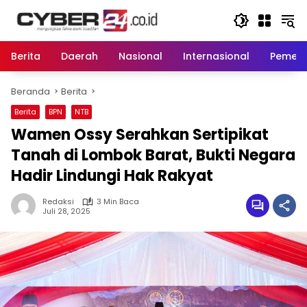
Langsung
ke
konten
Berita
Daerah
Nasional
Internasional
Pemeri
Beranda
Berita
Berita
BPN
NTB
Wamen Ossy Serahkan Sertipikat
Tanah di Lombok Barat, Bukti Negara
Hadir Lindungi Hak Rakyat
Redaksi
3 Min Baca
Juli 28, 2025