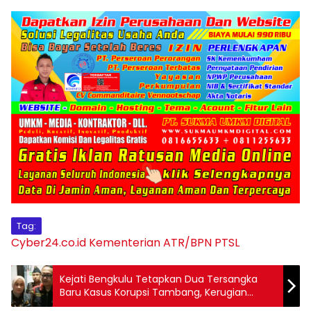
Tag:
Cyber24.co.id
Kementerian ATR/BPN
PTSL
Kejati Bengkulu Tetapkan Dua Tersangka
Baru Kasus Korupsi Tambang, Kerugian
Negara Setengah Triliun Rupiah