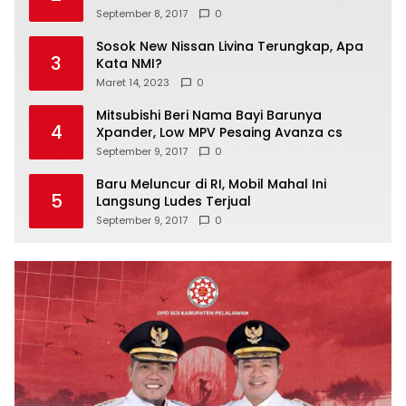
September 8, 2017
0
Sosok New Nissan Livina Terungkap, Apa
3
Kata NMI?
Maret 14, 2023
0
Mitsubishi Beri Nama Bayi Barunya
4
Xpander, Low MPV Pesaing Avanza cs
September 9, 2017
0
Baru Meluncur di RI, Mobil Mahal Ini
5
Langsung Ludes Terjual
September 9, 2017
0