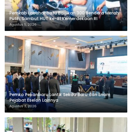
Pemkab Labuhanbatu Bagikan 300 Bendera Merah
Putih, Sambut HUT ke-81 Kemerdekaan RI
Agustus 5, 2026
Pemko Pekanbaru Lantik Sekda Baru dan Enam
Pejabat Eselon Lainnya
Agustus 3, 2026