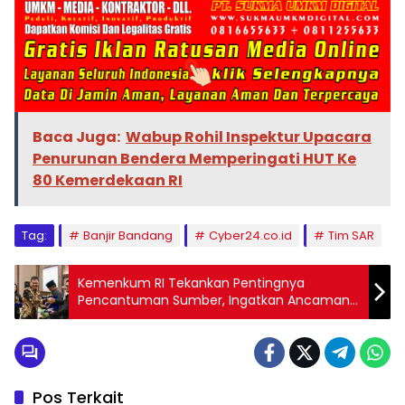
Baca Juga:
Wabup Rohil Inspektur Upacara
Penurunan Bendera Memperingati HUT Ke
80 Kemerdekaan RI
Tag:
Banjir Bandang
Cyber24.co.id
Tim SAR
Kemenkum RI Tekankan Pentingnya
Pencantuman Sumber, Ingatkan Ancaman
Sanksi Bagi Pelanggar Hak Cipta Jurnalistik
Pos Terkait