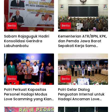
Monyet, Harimau, dan
Beruang Terhadap Warga
Berita
Berita
Sabam Rajaguguk Hadiri
Kementerian ATR/BPN, KPK,
Konsolidasi Gerindra
dan Pemda Jawa Barat
Labuhanbatu
Sepakati Kerja Sama
dalam Upaya Pencegahan
Korupsi serta Penguatan
Ekonomi Daerah
Berita
Berita
Polri Perkuat Kapasitas
Polri Gelar Dialog
Personel Hadapi Modus
Penguatan Internal untuk
Love Scamming yang Kian
Hadapi Ancaman Love
Kompleks
Scamming di Era Digital