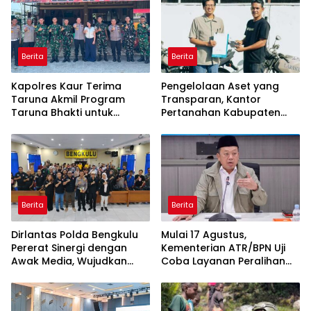
Berita
Berita
Kapolres Kaur Terima
Pengelolaan Aset yang
Taruna Akmil Program
Transparan, Kantor
Taruna Bhakti untuk
Pertanahan Kabupaten
Mendukung MPLS Sekolah
Agam Serahkan BMN
Rakyat Kabupaten Kaur
kepada Pemenang Lelang
Berita
Berita
Dirlantas Polda Bengkulu
Mulai 17 Agustus,
Pererat Sinergi dengan
Kementerian ATR/BPN Uji
Awak Media, Wujudkan
Coba Layanan Peralihan
Informasi yang Edukatif
Hak 10 Hari di 15 Kantah
dan Berkualitas