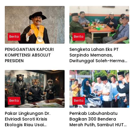
Berita
Berita
PENGGANTIAN KAPOLRI
Sengketa Lahan Eks PT
KOMPETENSI ABSOLUT
Sarpindo Memanas,
PRESIDEN
Dwitunggal Soleh-Herman
Boyong Pakar Lingkungan
ke Pulau Rupat
Berita
Berita
Pakar Lingkungan Dr.
Pemkab Labuhanbatu
Elviriadi Soroti Krisis
Bagikan 300 Bendera
Ekologis Riau Usai
Merah Putih, Sambut HUT
Rentetan Serangan
ke-81 Kemerdekaan RI