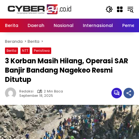
Langsung
ke
konten
Berita
Daerah
Nasional
Internasional
Pemeri
Beranda
Berita
Berita
NTT
Peristiwa
3 Korban Masih Hilang, Operasi SAR
Banjir Bandang Nagekeo Resmi
Ditutup
Redaksi
2 Min Baca
September 18, 2025