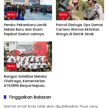
Berita
Berita
Pemko Pekanbaru Lantik
Patroli Dialogis Ops Damai
Sekda Baru dan Enam
Cartenz Warnai Aktivitas
Pejabat Eselon Lainnya
Warga di Distrik Sinak
Berita
Bangun Soliditas Melalui
Olahraga, Kementerian
ATR/BPN Berpartisipasi
dalam Turnamen Tenis
Piala Gubernur DKI Jakarta
Tinggalkan Balasan
2026
Alamat email Anda tidak akan dipublikasikan.
Ruas yang