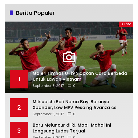
Berita Populer
3 Foto
Galeri Timnas U-19 Siapkan Cara Berbeda
1
Untuk Lawan Vietnam
September 8, 2017
0
Mitsubishi Beri Nama Bayi Barunya
2
Xpander, Low MPV Pesaing Avanza cs
September 9, 2017
0
Baru Meluncur di RI, Mobil Mahal Ini
3
Langsung Ludes Terjual
September 9, 2017
0