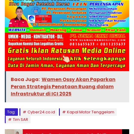
Baca Juga:
Wamen Ossy Akan Paparkan
Peran Strategis Penataan Ruang dalam
Infrastruktur di ICI 2025
Tag:
Cyber24.co.id
Kapal Motor Tenggelam
Tim SAR