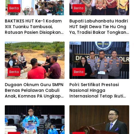
Berita
Berita
BAKTIKES HUT Ke-1 Kodam
Bupati Labuhanbatu Hadiri
XIX Tuanku Tambusai,
HUT Sejit Dewa Tie Hu Ong
Ratusan Pasien Disiapkan
Ya, Tradisi Bakar Tongkang
Jalani Operasi Gratis
Meriah di Sei Berombang
Berita
Berita
Dugaan Oknum Guru SMPN
Polri: Sertifikat Prestasi
Bernas Pelalawan Cabuli
Nasional Hingga
Anak, Komnas PA Ungkap
Internasional Tetap Ikuti
Laporan Sudah Masuk
Tahapan Seleksi
Polres Sejak Juli
Rekrutmen Polri