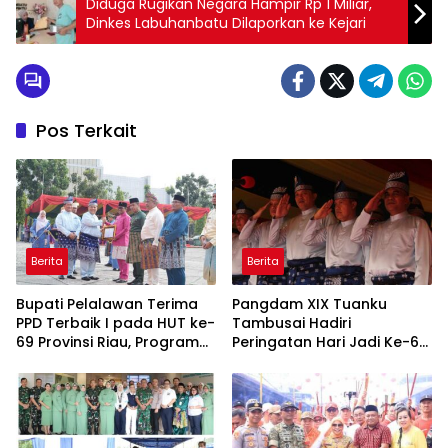
Diduga Rugikan Negara Hampir Rp 1 Miliar,
Dinkes Labuhanbatu Dilaporkan ke Kejari
Pos Terkait
Berita
Berita
Bupati Pelalawan Terima
Pangdam XIX Tuanku
PPD Terbaik I pada HUT ke-
Tambusai Hadiri
69 Provinsi Riau, Program
Peringatan Hari Jadi Ke-69
Santunan Anak Yatim Jadi
Provinsi Riau
Sorotan