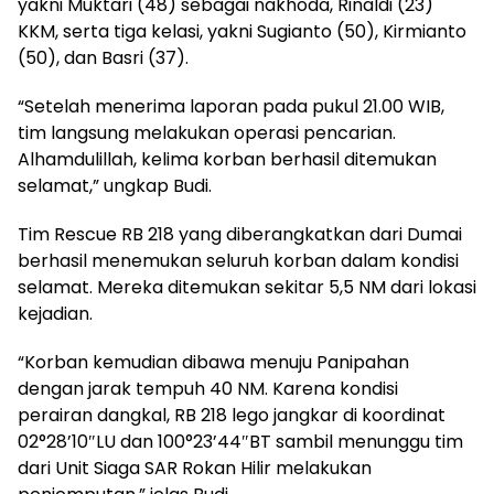
yakni Muktari (48) sebagai nakhoda, Rinaldi (23)
KKM, serta tiga kelasi, yakni Sugianto (50), Kirmianto
(50), dan Basri (37).
“Setelah menerima laporan pada pukul 21.00 WIB,
tim langsung melakukan operasi pencarian.
Alhamdulillah, kelima korban berhasil ditemukan
selamat,” ungkap Budi.
Tim Rescue RB 218 yang diberangkatkan dari Dumai
berhasil menemukan seluruh korban dalam kondisi
selamat. Mereka ditemukan sekitar 5,5 NM dari lokasi
kejadian.
“Korban kemudian dibawa menuju Panipahan
dengan jarak tempuh 40 NM. Karena kondisi
perairan dangkal, RB 218 lego jangkar di koordinat
02°28’10″LU dan 100°23’44″BT sambil menunggu tim
dari Unit Siaga SAR Rokan Hilir melakukan