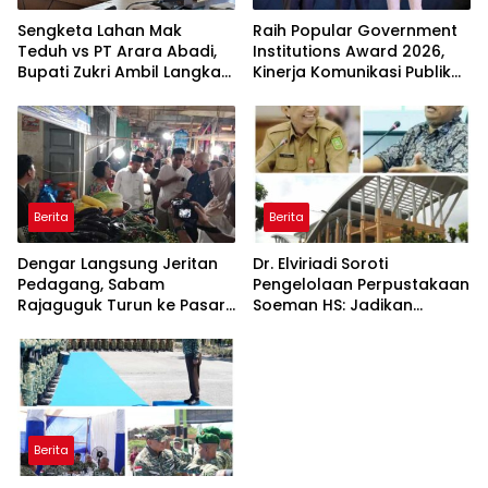
Sengketa Lahan Mak
Raih Popular Government
Teduh vs PT Arara Abadi,
Institutions Award 2026,
Bupati Zukri Ambil Langkah
Kinerja Komunikasi Publik
Cooling Down
Kementerian ATR/BPN
Kembali Diakui
Berita
Berita
Dengar Langsung Jeritan
Dr. Elviriadi Soroti
Pedagang, Sabam
Pengelolaan Perpustakaan
Rajaguguk Turun ke Pasar
Soeman HS: Jadikan
Gelugur Rantauprapat
Lokomotif Budaya dan
Kawah Candradimuka
Intelektual
Berita