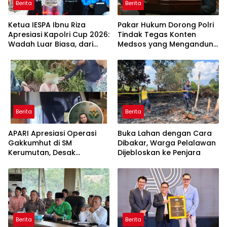
Berita
Berita
Ketua IESPA Ibnu Riza
Pakar Hukum Dorong Polri
Apresiasi Kapolri Cup 2026:
Tindak Tegas Konten
Wadah Luar Biasa, dari
Medsos yang Mengandung
Polres hingga Panggung
Provokasi
Nasional
Berita
Berita
APARI Apresiasi Operasi
Buka Lahan dengan Cara
Gakkumhut di SM
Dibakar, Warga Pelalawan
Kerumutan, Desak
Dijebloskan ke Penjara
Pengusutan Tuntas
Jaringan Pembalak Liar
Berita
Berita