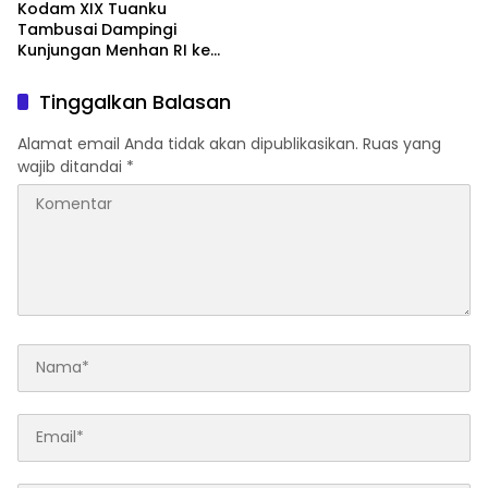
Kodam XIX Tuanku
Tambusai Dampingi
Kunjungan Menhan RI ke
Yonif TP 952/Imam Bulqin,
Perkuat Pembangunan
Tinggalkan Balasan
Satuan
Alamat email Anda tidak akan dipublikasikan.
Ruas yang
wajib ditandai
*