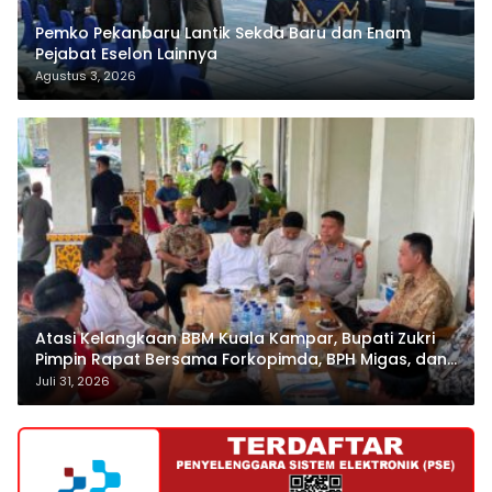
Pemko Pekanbaru Lantik Sekda Baru dan Enam
Pejabat Eselon Lainnya
Agustus 3, 2026
Atasi Kelangkaan BBM Kuala Kampar, Bupati Zukri
Pimpin Rapat Bersama Forkopimda, BPH Migas, dan
Pertamina
Juli 31, 2026