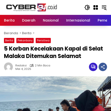
Langsung
ke
konten
Berita
Daerah
Nasional
Internasional
Pemeri
Beranda
Berita
Berita
Pekanbaru
Peristiwa
5 Korban Kecelakaan Kapal di Selat
Malaka Ditemukan Selamat
Redaksi
2 Min Baca
Mei 4, 2025