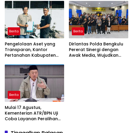
Rakyat Kabupaten Kaur
Berita
Berita
Pengelolaan Aset yang
Dirlantas Polda Bengkulu
Transparan, Kantor
Pererat Sinergi dengan
Pertanahan Kabupaten
Awak Media, Wujudkan
Agam Serahkan BMN
Informasi yang Edukatif
kepada Pemenang Lelang
dan Berkualitas
Berita
Mulai 17 Agustus,
Kementerian ATR/BPN Uji
Coba Layanan Peralihan
Hak 10 Hari di 15 Kantah
Tinggalkan Balasan