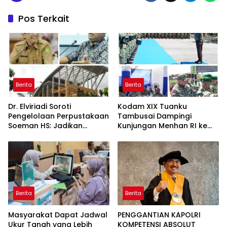
Pos Terkait
Berita
Berita
Dr. Elviriadi Soroti
Kodam XIX Tuanku
Pengelolaan Perpustakaan
Tambusai Dampingi
Soeman HS: Jadikan
Kunjungan Menhan RI ke
Lokomotif Budaya dan
Yonif TP 952/Imam Bulqin,
Kawah Candradimuka
Perkuat Pembangunan
Intelektual
Satuan
Berita
Berita
Masyarakat Dapat Jadwal
PENGGANTIAN KAPOLRI
Ukur Tanah yang Lebih
KOMPETENSI ABSOLUT