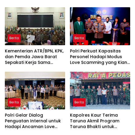
ke-81 Kemerdekaan RI
Berita
Berita
Kementerian ATR/BPN, KPK,
Polri Perkuat Kapasitas
dan Pemda Jawa Barat
Personel Hadapi Modus
Sepakati Kerja Sama
Love Scamming yang Kian
dalam Upaya Pencegahan
Kompleks
Korupsi serta Penguatan
Ekonomi Daerah
Berita
Berita
Polri Gelar Dialog
Kapolres Kaur Terima
Penguatan Internal untuk
Taruna Akmil Program
Hadapi Ancaman Love
Taruna Bhakti untuk
Scamming di Era Digital
Mendukung MPLS Sekolah