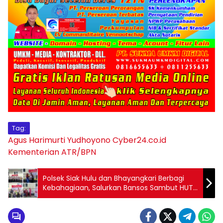
Tag:
Agus Harimurti Yudhoyono
Cyber24.co.id
Kementerian ATR/BPN
Polsek Siak Hulu dan Bhayangkari Berbagi
Kebahagiaan, Salurkan Bansos Sambut HUT
Bhayangkara ke-79