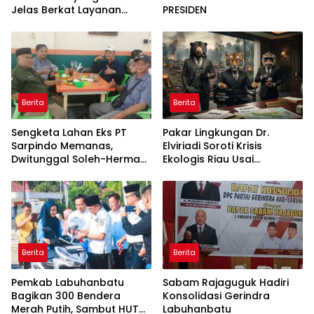
Jelas Berkat Layanan
PRESIDEN
Pengukuran Terjadwal
Berita
Berita
Sengketa Lahan Eks PT
Pakar Lingkungan Dr.
Sarpindo Memanas,
Elviriadi Soroti Krisis
Dwitunggal Soleh-Herman
Ekologis Riau Usai
Boyong Pakar Lingkungan
Rentetan Serangan
ke Pulau Rupat
Monyet, Harimau, dan
Beruang Terhadap Warga
Berita
Berita
Pemkab Labuhanbatu
Sabam Rajaguguk Hadiri
Bagikan 300 Bendera
Konsolidasi Gerindra
Merah Putih, Sambut HUT
Labuhanbatu