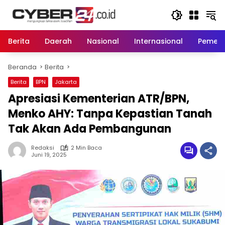
Langsung
ke
konten
Berita
Daerah
Nasional
Internasional
Pemeri
Beranda
Berita
Berita
BPN
Jakarta
Apresiasi Kementerian ATR/BPN,
Menko AHY: Tanpa Kepastian Tanah
Tak Akan Ada Pembangunan
Redaksi
2 Min Baca
Juni 19, 2025