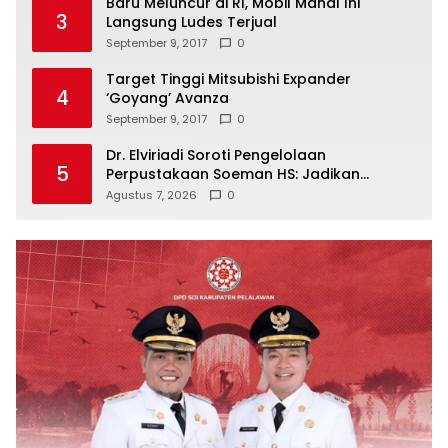
Baru Meluncur di RI, Mobil Mahal Ini
3
Langsung Ludes Terjual
September 9, 2017
0
Target Tinggi Mitsubishi Expander
4
‘Goyang’ Avanza
September 9, 2017
0
Dr. Elviriadi Soroti Pengelolaan
5
Perpustakaan Soeman HS: Jadikan
Lokomotif Budaya dan Kawah
Agustus 7, 2026
0
Candradimuka Intelektual