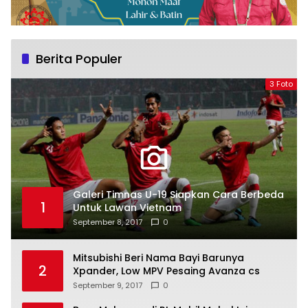
Berita Populer
3 Foto
Galeri Timnas U-19 Siapkan Cara Berbeda
1
Untuk Lawan Vietnam
September 8, 2017
0
Mitsubishi Beri Nama Bayi Barunya
2
Xpander, Low MPV Pesaing Avanza cs
September 9, 2017
0