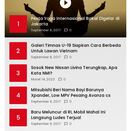
Pesta Yoga Internasional Bakal Digelar di
1
Jakarta
September 8, 2017
0
Galeri Timnas U-19 Siapkan Cara Berbeda
2
Untuk Lawan Vietnam
September 8, 2017
0
Sosok New Nissan Livina Terungkap, Apa
3
Kata NMI?
Maret 14, 2023
0
Mitsubishi Beri Nama Bayi Barunya
4
Xpander, Low MPV Pesaing Avanza cs
September 9, 2017
0
Baru Meluncur di RI, Mobil Mahal Ini
5
Langsung Ludes Terjual
September 9, 2017
0