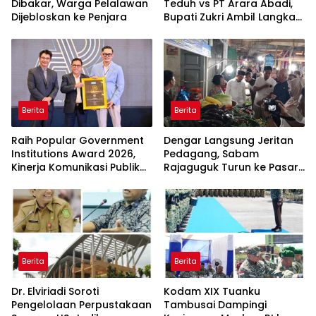
Dibakar, Warga Pelalawan
Teduh vs PT Arara Abadi,
Dijebloskan ke Penjara
Bupati Zukri Ambil Langkah
Cooling Down
Berita
Berita
Raih Popular Government
Dengar Langsung Jeritan
Institutions Award 2026,
Pedagang, Sabam
Kinerja Komunikasi Publik
Rajaguguk Turun ke Pasar
Kementerian ATR/BPN
Gelugur Rantauprapat
Kembali Diakui
Berita
Berita
Dr. Elviriadi Soroti
Kodam XIX Tuanku
Pengelolaan Perpustakaan
Tambusai Dampingi