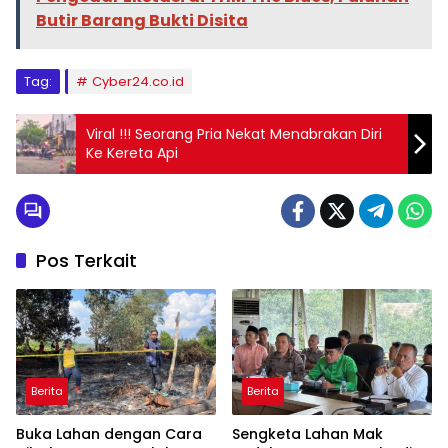
Butir Barang Bukti Disita
Tag:
Cyber24.co.id
Viral !!! Seorang Pria Nekat Menabrakan Diri
Ke Kereta Api
Pos Terkait
Berita
Berita
Buka Lahan dengan Cara
Sengketa Lahan Mak