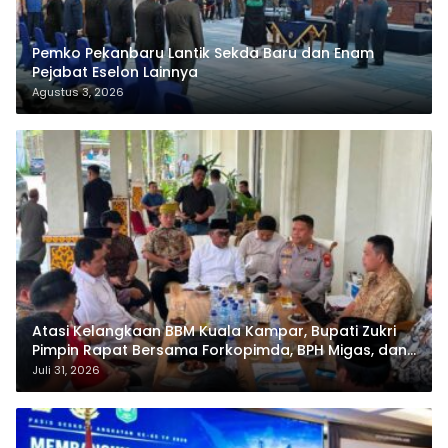
Pemko Pekanbaru Lantik Sekda Baru dan Enam
Pejabat Eselon Lainnya
Agustus 3, 2026
Atasi Kelangkaan BBM Kuala Kampar, Bupati Zukri
Pimpin Rapat Bersama Forkopimda, BPH Migas, dan
Pertamina
Juli 31, 2026