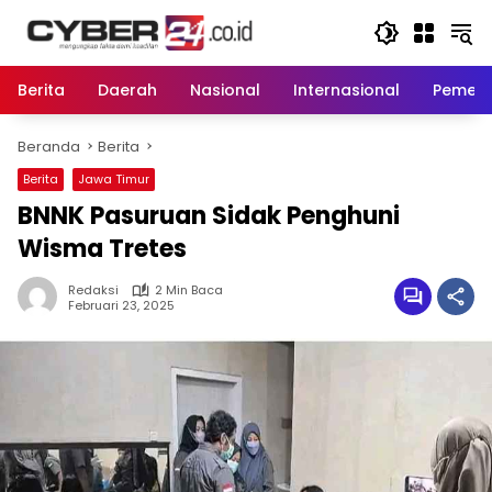
Langsung
ke
konten
Berita
Daerah
Nasional
Internasional
Pemeri
Beranda
Berita
Berita
Jawa Timur
BNNK Pasuruan Sidak Penghuni
Wisma Tretes
Redaksi
2 Min Baca
Februari 23, 2025