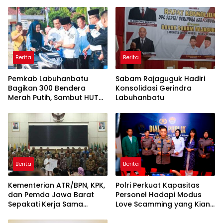
Boyong Pakar Lingkungan
Rentetan Serangan
ke Pulau Rupat
Monyet, Harimau, dan
Beruang Terhadap Warga
Berita
Berita
Pemkab Labuhanbatu
Sabam Rajaguguk Hadiri
Bagikan 300 Bendera
Konsolidasi Gerindra
Merah Putih, Sambut HUT
Labuhanbatu
ke-81 Kemerdekaan RI
Berita
Berita
Kementerian ATR/BPN, KPK,
Polri Perkuat Kapasitas
dan Pemda Jawa Barat
Personel Hadapi Modus
Sepakati Kerja Sama
Love Scamming yang Kian
dalam Upaya Pencegahan
Kompleks
Korupsi serta Penguatan