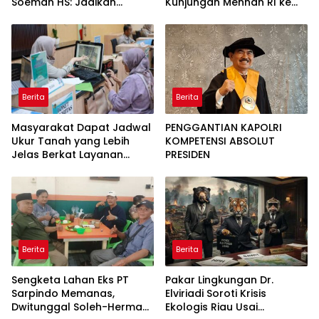
Soeman HS: Jadikan
Kunjungan Menhan RI ke
Lokomotif Budaya dan
Yonif TP 952/Imam Bulqin,
Kawah Candradimuka
Perkuat Pembangunan
Intelektual
Satuan
Berita
Berita
Masyarakat Dapat Jadwal
PENGGANTIAN KAPOLRI
Ukur Tanah yang Lebih
KOMPETENSI ABSOLUT
Jelas Berkat Layanan
PRESIDEN
Pengukuran Terjadwal
Berita
Berita
Sengketa Lahan Eks PT
Pakar Lingkungan Dr.
Sarpindo Memanas,
Elviriadi Soroti Krisis
Dwitunggal Soleh-Herman
Ekologis Riau Usai