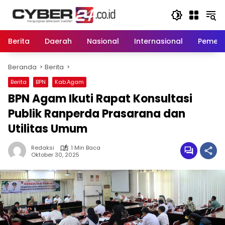
Langsung
ke
konten
Berita
Daerah
Nasional
Internasional
Pemeri
Beranda
Berita
Berita
BPN
Kab.Agam
BPN Agam Ikuti Rapat Konsultasi
Publik Ranperda Prasarana dan
Utilitas Umum
Redaksi
1 Min Baca
Oktober 30, 2025