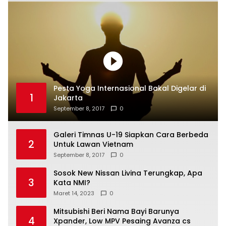
Pesta Yoga Internasional Bakal Digelar di
1
Jakarta
September 8, 2017
0
Galeri Timnas U-19 Siapkan Cara Berbeda
2
Untuk Lawan Vietnam
September 8, 2017
0
Sosok New Nissan Livina Terungkap, Apa
3
Kata NMI?
Maret 14, 2023
0
Mitsubishi Beri Nama Bayi Barunya
4
Xpander, Low MPV Pesaing Avanza cs