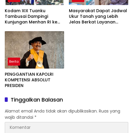
Kodam XIX Tuanku
Masyarakat Dapat Jadwal
Tambusai Dampingi
Ukur Tanah yang Lebih
Kunjungan Menhan RI ke
Jelas Berkat Layanan
Yonif TP 952/Imam Bulqin,
Pengukuran Terjadwal
Perkuat Pembangunan
Satuan
Berita
PENGGANTIAN KAPOLRI
KOMPETENSI ABSOLUT
PRESIDEN
Tinggalkan Balasan
Alamat email Anda tidak akan dipublikasikan.
Ruas yang
wajib ditandai
*