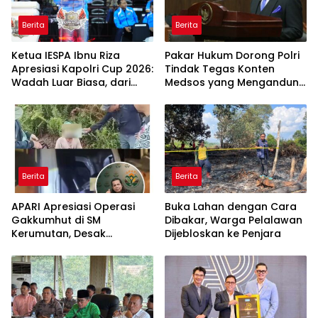
Berita
Berita
Ketua IESPA Ibnu Riza
Pakar Hukum Dorong Polri
Apresiasi Kapolri Cup 2026:
Tindak Tegas Konten
Wadah Luar Biasa, dari
Medsos yang Mengandung
Polres hingga Panggung
Provokasi
Nasional
Berita
Berita
APARI Apresiasi Operasi
Buka Lahan dengan Cara
Gakkumhut di SM
Dibakar, Warga Pelalawan
Kerumutan, Desak
Dijebloskan ke Penjara
Pengusutan Tuntas
Jaringan Pembalak Liar