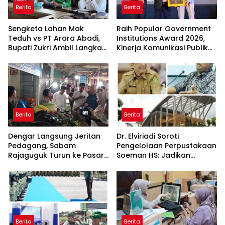
Berita
Berita
Sengketa Lahan Mak
Raih Popular Government
Teduh vs PT Arara Abadi,
Institutions Award 2026,
Bupati Zukri Ambil Langkah
Kinerja Komunikasi Publik
Cooling Down
Kementerian ATR/BPN
Kembali Diakui
Berita
Berita
Dengar Langsung Jeritan
Dr. Elviriadi Soroti
Pedagang, Sabam
Pengelolaan Perpustakaan
Rajaguguk Turun ke Pasar
Soeman HS: Jadikan
Gelugur Rantauprapat
Lokomotif Budaya dan
Kawah Candradimuka
Intelektual
Berita
Berita