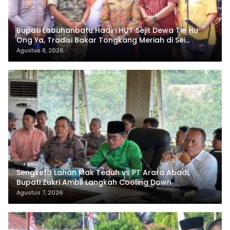
Bupati Labuhanbatu Hadiri HUT Sejit Dewa Tie Hu
Ong Ya, Tradisi Bakar Tongkang Meriah di Sei
Berombang
Agustus 8, 2026
Sengketa Lahan Mak Teduh vs PT Arara Abadi,
Bupati Zukri Ambil Langkah Cooling Down
Agustus 7, 2026