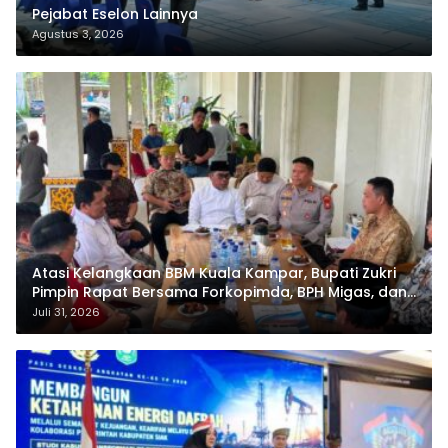
Pejabat Eselon Lainnya
Agustus 3, 2026
Atasi Kelangkaan BBM Kuala Kampar, Bupati Zukri
Pimpin Rapat Bersama Forkopimda, BPH Migas, dan
Pertamina
Juli 31, 2026