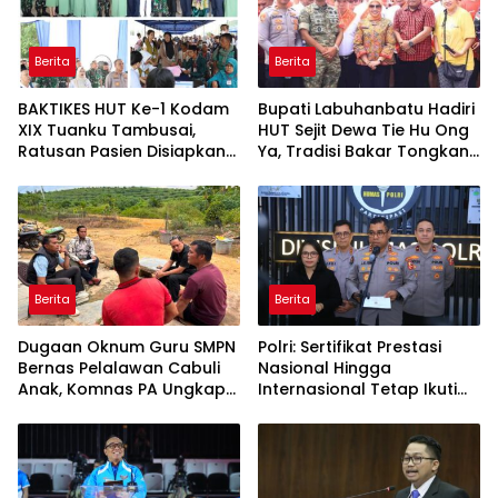
Berita
Berita
BAKTIKES HUT Ke-1 Kodam
Bupati Labuhanbatu Hadiri
XIX Tuanku Tambusai,
HUT Sejit Dewa Tie Hu Ong
Ratusan Pasien Disiapkan
Ya, Tradisi Bakar Tongkang
Jalani Operasi Gratis
Meriah di Sei Berombang
Berita
Berita
Dugaan Oknum Guru SMPN
Polri: Sertifikat Prestasi
Bernas Pelalawan Cabuli
Nasional Hingga
Anak, Komnas PA Ungkap
Internasional Tetap Ikuti
Laporan Sudah Masuk
Tahapan Seleksi
Polres Sejak Juli
Rekrutmen Polri