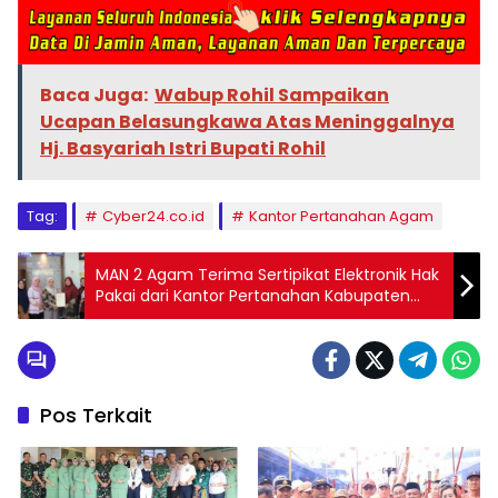
Baca Juga:
Wabup Rohil Sampaikan
Ucapan Belasungkawa Atas Meninggalnya
Hj. Basyariah Istri Bupati Rohil
Tag:
Cyber24.co.id
Kantor Pertanahan Agam
MAN 2 Agam Terima Sertipikat Elektronik Hak
Pakai dari Kantor Pertanahan Kabupaten
Agam
Pos Terkait