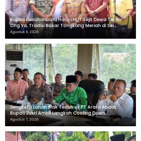
Bupati Labuhanbatu Hadiri HUT Sejit Dewa Tie Hu
Ong Ya, Tradisi Bakar Tongkang Meriah di Sei
Berombang
Agustus 8, 2026
Sengketa Lahan Mak Teduh vs PT Arara Abadi,
Bupati Zukri Ambil Langkah Cooling Down
Agustus 7, 2026