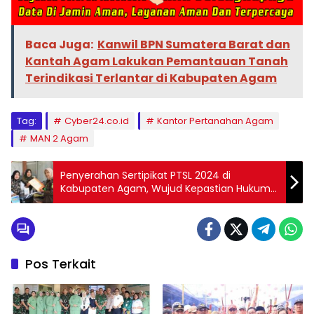
Baca Juga:
Kanwil BPN Sumatera Barat dan
Kantah Agam Lakukan Pemantauan Tanah
Terindikasi Terlantar di Kabupaten Agam
Tag:
Cyber24.co.id
Kantor Pertanahan Agam
MAN 2 Agam
Penyerahan Sertipikat PTSL 2024 di
Kabupaten Agam, Wujud Kepastian Hukum
bagi Masyarakat
Pos Terkait