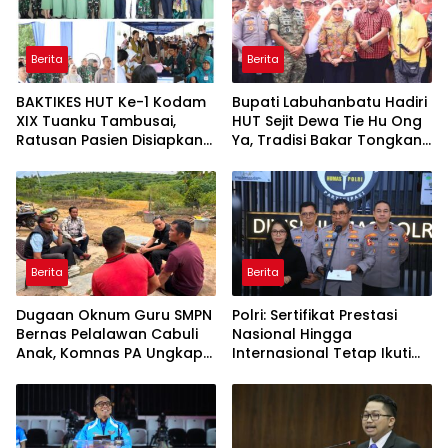
Berita
Berita
BAKTIKES HUT Ke-1 Kodam
Bupati Labuhanbatu Hadiri
XIX Tuanku Tambusai,
HUT Sejit Dewa Tie Hu Ong
Ratusan Pasien Disiapkan
Ya, Tradisi Bakar Tongkang
Jalani Operasi Gratis
Meriah di Sei Berombang
Berita
Berita
Dugaan Oknum Guru SMPN
Polri: Sertifikat Prestasi
Bernas Pelalawan Cabuli
Nasional Hingga
Anak, Komnas PA Ungkap
Internasional Tetap Ikuti
Laporan Sudah Masuk
Tahapan Seleksi
Polres Sejak Juli
Rekrutmen Polri