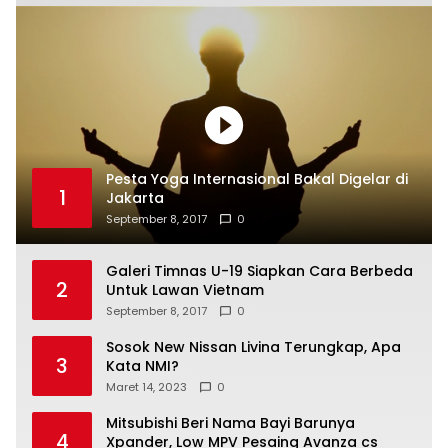
Pesta Yoga Internasional Bakal Digelar di
1
Jakarta
September 8, 2017
0
Galeri Timnas U-19 Siapkan Cara Berbeda
2
Untuk Lawan Vietnam
September 8, 2017
0
Sosok New Nissan Livina Terungkap, Apa
3
Kata NMI?
Maret 14, 2023
0
Mitsubishi Beri Nama Bayi Barunya
4
Xpander, Low MPV Pesaing Avanza cs