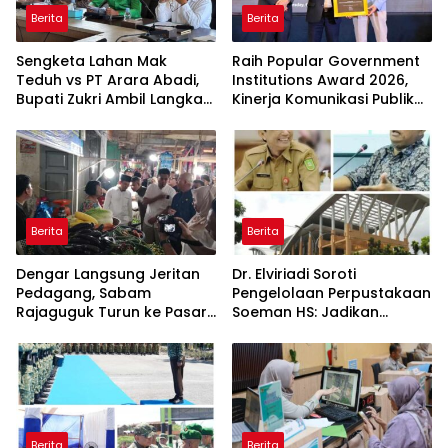
Berita
Berita
Sengketa Lahan Mak
Raih Popular Government
Teduh vs PT Arara Abadi,
Institutions Award 2026,
Bupati Zukri Ambil Langkah
Kinerja Komunikasi Publik
Cooling Down
Kementerian ATR/BPN
Kembali Diakui
Berita
Berita
Dengar Langsung Jeritan
Dr. Elviriadi Soroti
Pedagang, Sabam
Pengelolaan Perpustakaan
Rajaguguk Turun ke Pasar
Soeman HS: Jadikan
Gelugur Rantauprapat
Lokomotif Budaya dan
Kawah Candradimuka
Intelektual
Berita
Berita