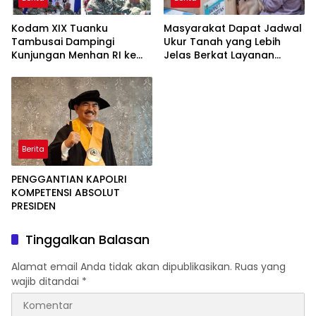
Kodam XIX Tuanku
Masyarakat Dapat Jadwal
Tambusai Dampingi
Ukur Tanah yang Lebih
Kunjungan Menhan RI ke
Jelas Berkat Layanan
Yonif TP 952/Imam Bulqin,
Pengukuran Terjadwal
Perkuat Pembangunan
Satuan
Berita
PENGGANTIAN KAPOLRI
KOMPETENSI ABSOLUT
PRESIDEN
Tinggalkan Balasan
Alamat email Anda tidak akan dipublikasikan.
Ruas yang
wajib ditandai
*