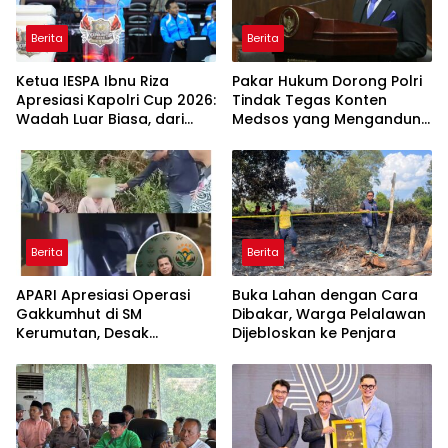
Berita
Berita
Ketua IESPA Ibnu Riza
Pakar Hukum Dorong Polri
Apresiasi Kapolri Cup 2026:
Tindak Tegas Konten
Wadah Luar Biasa, dari
Medsos yang Mengandung
Polres hingga Panggung
Provokasi
Nasional
Berita
Berita
APARI Apresiasi Operasi
Buka Lahan dengan Cara
Gakkumhut di SM
Dibakar, Warga Pelalawan
Kerumutan, Desak
Dijebloskan ke Penjara
Pengusutan Tuntas
Jaringan Pembalak Liar