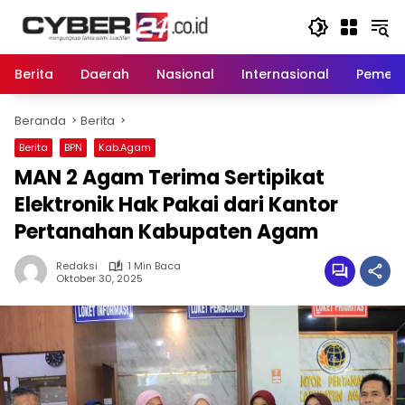
Langsung
ke
konten
Berita
Daerah
Nasional
Internasional
Pemeri
Beranda
Berita
Berita
BPN
Kab.Agam
MAN 2 Agam Terima Sertipikat
Elektronik Hak Pakai dari Kantor
Pertanahan Kabupaten Agam
Redaksi
1 Min Baca
Oktober 30, 2025