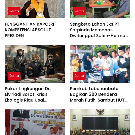
Berita
Berita
PENGGANTIAN KAPOLRI
Sengketa Lahan Eks PT
KOMPETENSI ABSOLUT
Sarpindo Memanas,
PRESIDEN
Dwitunggal Soleh-Herman
Boyong Pakar Lingkungan
ke Pulau Rupat
Berita
Berita
Pakar Lingkungan Dr.
Pemkab Labuhanbatu
Elviriadi Soroti Krisis
Bagikan 300 Bendera
Ekologis Riau Usai
Merah Putih, Sambut HUT
Rentetan Serangan
ke-81 Kemerdekaan RI
Monyet, Harimau, dan
Beruang Terhadap Warga