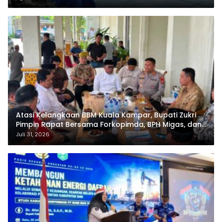
Atasi Kelangkaan BBM Kuala Kampar, Bupati Zukri
Pimpin Rapat Bersama Forkopimda, BPH Migas, dan
Pertamina
Juli 31, 2026