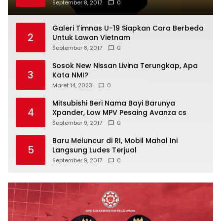
September 8, 2017
0
Galeri Timnas U-19 Siapkan Cara Berbeda
2
Untuk Lawan Vietnam
September 8, 2017
0
Sosok New Nissan Livina Terungkap, Apa
3
Kata NMI?
Maret 14, 2023
0
Mitsubishi Beri Nama Bayi Barunya
4
Xpander, Low MPV Pesaing Avanza cs
September 9, 2017
0
Baru Meluncur di RI, Mobil Mahal Ini
5
Langsung Ludes Terjual
September 9, 2017
0