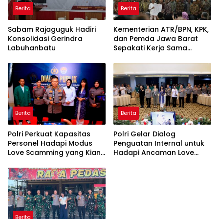
Berita
Berita
Sabam Rajaguguk Hadiri
Kementerian ATR/BPN, KPK,
Konsolidasi Gerindra
dan Pemda Jawa Barat
Labuhanbatu
Sepakati Kerja Sama
dalam Upaya Pencegahan
Korupsi serta Penguatan
Ekonomi Daerah
Berita
Berita
Polri Perkuat Kapasitas
Polri Gelar Dialog
Personel Hadapi Modus
Penguatan Internal untuk
Love Scamming yang Kian
Hadapi Ancaman Love
Kompleks
Scamming di Era Digital
Berita