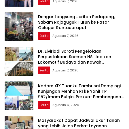
Berita
Agustus 7, 2026
Dengar Langsung Jeritan Pedagang,
Sabam Rajaguguk Turun ke Pasar
Gelugur Rantauprapat
Berita
Agustus 7, 2026
Dr. Elviriadi Soroti Pengelolaan
Perpustakaan Soeman HS: Jadikan
Lokomotif Budaya dan Kawah
Candradimuka Intelektual
Berita
Agustus 7, 2026
Kodam XIX Tuanku Tambusai Dampingi
Kunjungan Menhan RI ke Yonif TP
952/Imam Bulqin, Perkuat Pembangunan
Satuan
Berita
Agustus 6, 2026
Masyarakat Dapat Jadwal Ukur Tanah
yang Lebih Jelas Berkat Layanan