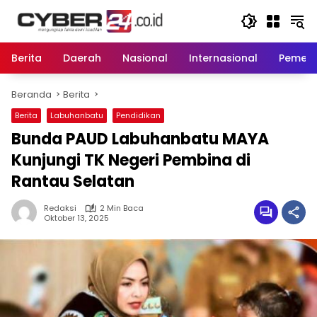
Langsung
ke
konten
Berita
Daerah
Nasional
Internasional
Pemeri
Beranda
Berita
Berita
Labuhanbatu
Pendidikan
Bunda PAUD Labuhanbatu MAYA
Kunjungi TK Negeri Pembina di
Rantau Selatan
Redaksi
2 Min Baca
Oktober 13, 2025