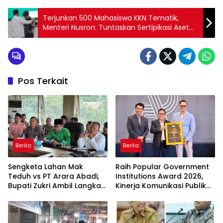
Terjunkan 500 Mahasiswa KKN Tematik,
Menteri Nusron: Tuntaskan Sertipikasi Aset
Umat
Pos Terkait
Berita
Berita
Sengketa Lahan Mak
Raih Popular Government
Teduh vs PT Arara Abadi,
Institutions Award 2026,
Bupati Zukri Ambil Langkah
Kinerja Komunikasi Publik
Cooling Down
Kementerian ATR/BPN
Kembali Diakui