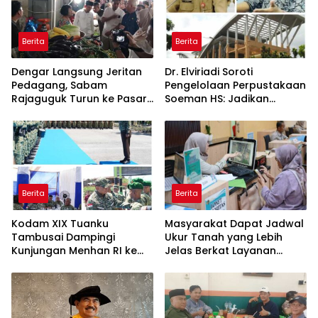
Berita
Berita
Dengar Langsung Jeritan
Dr. Elviriadi Soroti
Pedagang, Sabam
Pengelolaan Perpustakaan
Rajaguguk Turun ke Pasar
Soeman HS: Jadikan
Gelugur Rantauprapat
Lokomotif Budaya dan
Kawah Candradimuka
Intelektual
Berita
Berita
Kodam XIX Tuanku
Masyarakat Dapat Jadwal
Tambusai Dampingi
Ukur Tanah yang Lebih
Kunjungan Menhan RI ke
Jelas Berkat Layanan
Yonif TP 952/Imam Bulqin,
Pengukuran Terjadwal
Perkuat Pembangunan
Satuan