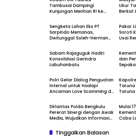
Tambusai Dampingi
Ukur Ta
Kunjungan Menhan RI ke
Berkat
Berita
Berita
Yonif TP 952/Imam Bulqin,
Terjad
Perkuat Pembangunan
Sengketa Lahan Eks PT
Pakar L
Satuan
Sarpindo Memanas,
Soroti K
Dwitunggal Soleh-Herman
Usai R
Berita
Berita
Boyong Pakar Lingkungan ke
Monyet,
Pulau Rupat
Beruan
Sabam Rajaguguk Hadiri
Kemente
Konsolidasi Gerindra
dan Pe
Labuhanbatu
Sepaka
Berita
Berita
Upaya 
serta 
Polri Gelar Dialog Penguatan
Kapolre
Daerah
Internal untuk Hadapi
Taruna
Ancaman Love Scamming di
Taruna 
Berita
Berita
Era Digital
Menduk
Rakyat
Dirlantas Polda Bengkulu
Mulai 1
Pererat Sinergi dengan Awak
Kemente
Media, Wujudkan Informasi
Coba L
yang Edukatif dan
10 Hari 
Berkualitas
Tinggalkan Balasan