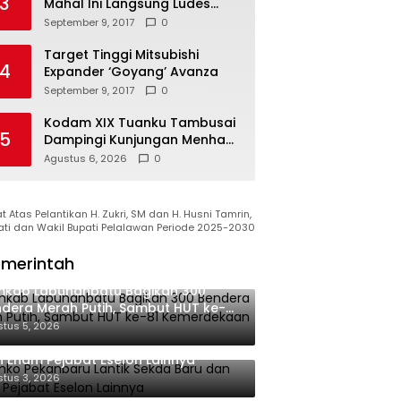
3
Mahal Ini Langsung Ludes
Terjual
September 9, 2017
0
Target Tinggi Mitsubishi
4
Expander ‘Goyang’ Avanza
September 9, 2017
0
Kodam XIX Tuanku Tambusai
5
Dampingi Kunjungan Menhan
RI ke Yonif TP 952/Imam
Agustus 6, 2026
0
Bulqin, Perkuat Pembangunan
Satuan
 Atas Pelantikan H. Zukri, SM dan H. Husni Tamrin,
ati dan Wakil Bupati Pelalawan Periode 2025-2030
merintah
mkab Labuhanbatu Bagikan 300
dera Merah Putih, Sambut HUT ke-81
merdekaan RI
tus 5, 2026
ko Pekanbaru Lantik Sekda Baru
 Enam Pejabat Eselon Lainnya
tus 3, 2026