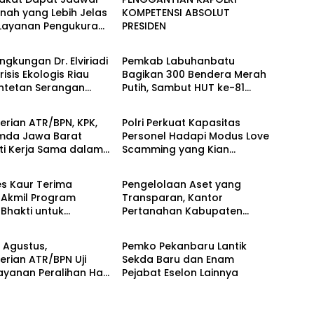
nah yang Lebih Jelas
KOMPETENSI ABSOLUT
 Layanan Pengukuran
PRESIDEN
Berita
wal
ingkungan Dr. Elviriadi
Pemkab Labuhanbatu
risis Ekologis Riau
Bagikan 300 Bendera Merah
entetan Serangan
Putih, Sambut HUT ke-81
Berita
 Harimau, dan
Kemerdekaan RI
g Terhadap Warga
rian ATR/BPN, KPK,
Polri Perkuat Kapasitas
mda Jawa Barat
Personel Hadapi Modus Love
ti Kerja Sama dalam
Scamming yang Kian
Berita
Pencegahan Korupsi
Kompleks
Penguatan Ekonomi
s Kaur Terima
Pengelolaan Aset yang
 Akmil Program
Transparan, Kantor
Bhakti untuk
Pertanahan Kabupaten
Berita
ung MPLS Sekolah
Agam Serahkan BMN kepada
 Kabupaten Kaur
Pemenang Lelang
7 Agustus,
Pemko Pekanbaru Lantik
rian ATR/BPN Uji
Sekda Baru dan Enam
ayanan Peralihan Hak
Pejabat Eselon Lainnya
di 15 Kantah