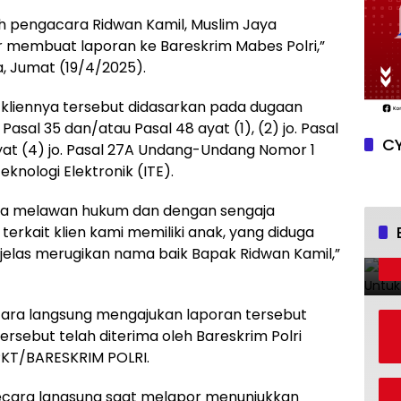
eh pengacara Ridwan Kamil, Muslim Jaya
r membuat laporan ke Bareskrim Mabes Polri,”
, Jumat (19/4/2025).
kliennya tersebut didasarkan pada dugaan
Pasal 35 dan/atau Pasal 48 ayat (1), (2) jo. Pasal
CY
 ayat (4) jo. Pasal 27A Undang-Undang Nomor 1
knologi Elektronik (ITE).
ra melawan hukum dan dengan sengaja
erkait klien kami memiliki anak, yang diduga
ini jelas merugikan nama baik Bapak Ridwan Kamil,”
ara langsung mengajukan laporan tersebut
tersebut telah diterima oleh Bareskrim Polri
KT/BARESKRIM POLRI.
secara langsung saat melapor menunjukkan