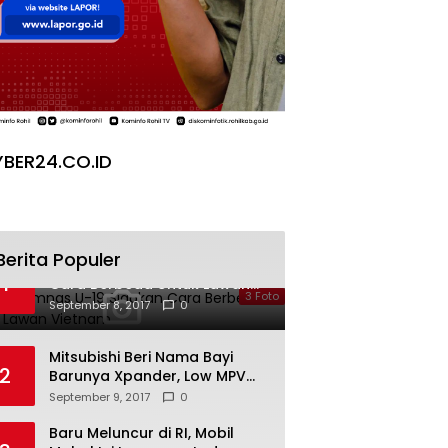
BER24.CO.ID
Berita Populer
Galeri Timnas U-19 Siapkan
1
Cara Berbeda Untuk Lawan
3 Foto
Vietnam
September 8, 2017
0
Mitsubishi Beri Nama Bayi
2
Barunya Xpander, Low MPV
Pesaing Avanza cs
September 9, 2017
0
Baru Meluncur di RI, Mobil