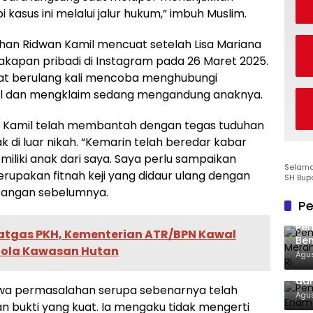
kasus ini melalui jalur hukum,” imbuh Muslim.
han Ridwan Kamil mencuat setelah Lisa Mariana
apan pribadi di Instagram pada 26 Maret 2025.
hat berulang kali mencoba menghubungi
il dan mengklaim sedang mengandung anaknya.
n Kamil telah membantah dengan tegas tuduhan
 di luar nikah. “Kemarin telah beredar kabar
liki anak dari saya. Saya perlu sampaikan
Selamat
rupakan fitnah keji yang didaur ulang dengan
SH Bup
erangan sebelumnya.
Pe
Pe
Satgas PKH, Kementerian ATR/BPN Kawal
Ben
lola Kawasan Hutan
Ke
Agus
Pem
dan
wa permasalahan serupa sebenarnya telah
Agus
n bukti yang kuat. Ia mengaku tidak mengerti