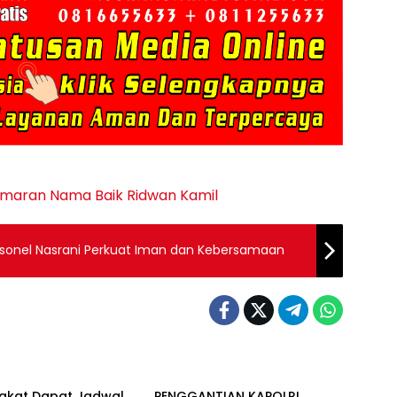
maran Nama Baik
Ridwan Kamil
rsonel Nasrani Perkuat Iman dan Kebersamaan
Berita
akat Dapat Jadwal
PENGGANTIAN KAPOLRI