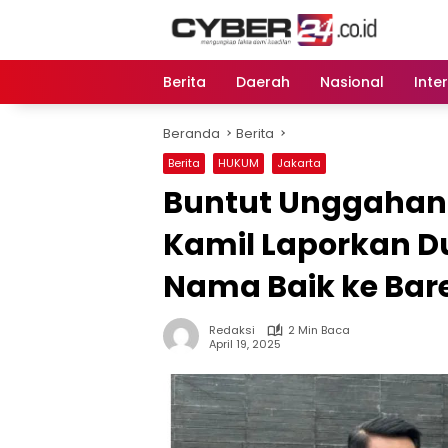
Langsung
ke
konten
Berita
Daerah
Nasional
Inte
Beranda
Berita
Berita
HUKUM
Jakarta
Buntut Unggahan 
Kamil Laporkan 
Nama Baik ke Bar
Redaksi
2 Min Baca
April 19, 2025