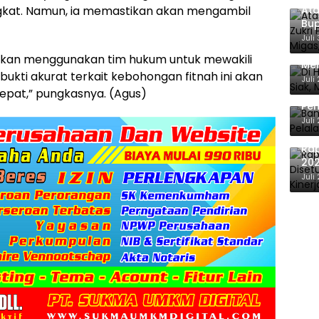
Ata
gkat. Namun, ia memastikan akan mengambil
Bup
For
Juli
Di 
aya akan menggunakan tim hukum untuk mewakili
Men
bukti akurat terkait kebohongan fitnah ini akan
Ene
Juli
Ban
epat,” pungkasnya. (Agus)
Pem
Ber
Juli
Ra
202
Eva
Juli