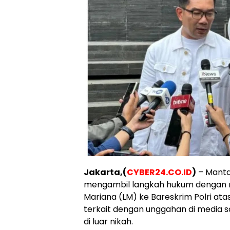
Jakarta,(
CYBER24.CO.ID
)
– Manta
mengambil langkah hukum dengan me
Mariana (LM) ke Bareskrim Polri at
terkait dengan unggahan di media s
di luar nikah.