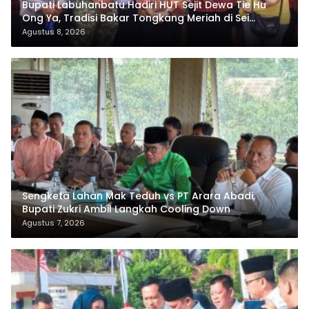
Bupati Labuhanbatu Hadiri HUT Sejit Dewa Tie Hu
Ong Ya, Tradisi Bakar Tongkang Meriah di Sei
Berombang
Agustus 8, 2026
Sengketa Lahan Mak Teduh vs PT Arara Abadi,
Bupati Zukri Ambil Langkah Cooling Down
Agustus 7, 2026