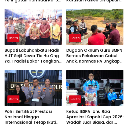
Peringatan Hari Jadi Ke-69
Ratusan Pasien Disiapkan
Provinsi Riau
Jalani Operasi Gratis
Berita
Berita
Bupati Labuhanbatu Hadiri
Dugaan Oknum Guru SMPN
HUT Sejit Dewa Tie Hu Ong
Bernas Pelalawan Cabuli
Ya, Tradisi Bakar Tongkang
Anak, Komnas PA Ungkap
Meriah di Sei Berombang
Laporan Sudah Masuk
Polres Sejak Juli
Berita
Berita
Polri: Sertifikat Prestasi
Ketua IESPA Ibnu Riza
Nasional Hingga
Apresiasi Kapolri Cup 2026:
Internasional Tetap Ikuti
Wadah Luar Biasa, dari
Tahapan Seleksi
Polres hingga Panggung