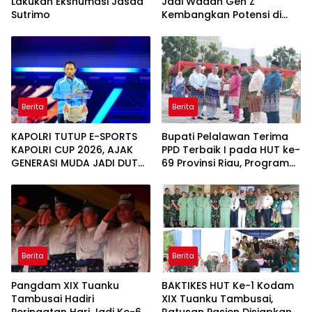
Lakukan Ekshumasi Jasad
Jadi Wadah Gen Z
Sutrimo
Kembangkan Potensi di
Ekosistem Digital
Berita
Berita
KAPOLRI TUTUP E-SPORTS
Bupati Pelalawan Terima
KAPOLRI CUP 2026, AJAK
PPD Terbaik I pada HUT ke-
GENERASI MUDA JADI DUTA
69 Provinsi Riau, Program
KAMTIBMAS DAN AKTIF
Santunan Anak Yatim Jadi
LAPORKAN GANGGUAN KE
Sorotan
110
Berita
Berita
Pangdam XIX Tuanku
BAKTIKES HUT Ke-1 Kodam
Tambusai Hadiri
XIX Tuanku Tambusai,