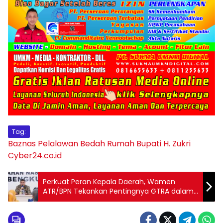
Tag:
Baznas Pelalawan
Bedah Rumah
Bupati H. Zukri
Cyber24.co.id
Perkuat Peran Kepala Daerah, Wamen
ATR/BPN Tekankan Pentingnya GTRA dalam
Sukseskan Reforma Agraria