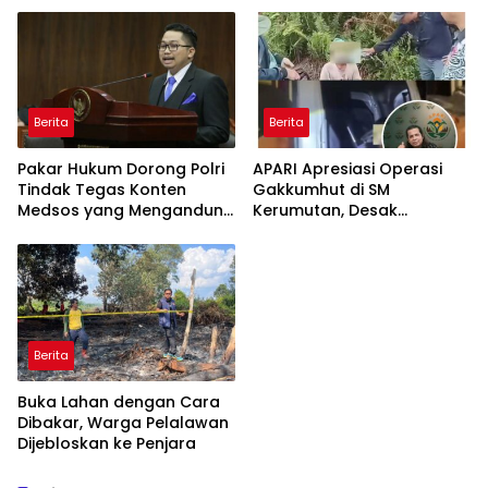
Rekrutmen Polri
Nasional
Berita
Berita
Pakar Hukum Dorong Polri
APARI Apresiasi Operasi
Tindak Tegas Konten
Gakkumhut di SM
Medsos yang Mengandung
Kerumutan, Desak
Provokasi
Pengusutan Tuntas
Jaringan Pembalak Liar
Berita
Buka Lahan dengan Cara
Dibakar, Warga Pelalawan
Dijebloskan ke Penjara