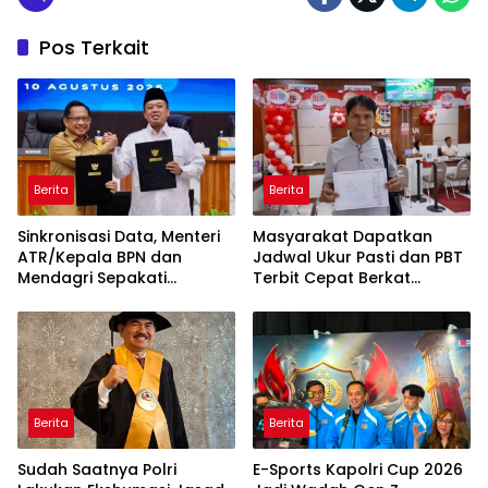
Pos Terkait
Berita
Berita
Sinkronisasi Data, Menteri
Masyarakat Dapatkan
ATR/Kepala BPN dan
Jadwal Ukur Pasti dan PBT
Mendagri Sepakati
Terbit Cepat Berkat
Pengintegrasian NIB dan
Layanan Pengukuran
NOP
Terjadwal
Berita
Berita
Sudah Saatnya Polri
E-Sports Kapolri Cup 2026