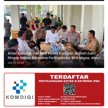
Atasi Kelangkaan BBM Kuala Kampar, Bupati Zukri
Pimpin Rapat Bersama Forkopimda, BPH Migas, dan
Pertamina
Juli 31, 2026