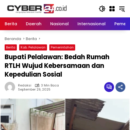
Langsung
ke
konten
Berita
Daerah
Nasional
Internasional
Pemeri
Beranda
Berita
Berita
Kab. Pelalawan
Pemerintahan
Bupati Pelalawan: Bedah Rumah
RTLH Wujud Kebersamaan dan
Kepedulian Sosial
Redaksi
3 Min Baca
September 29, 2025