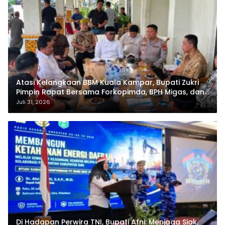
Atasi Kelangkaan BBM Kuala Kampar, Bupati Zukri
Pimpin Rapat Bersama Forkopimda, BPH Migas, dan
Pertamina
Juli 31, 2026
Di Hadapan Perwira TNI, Bupati Afni: Menjaga Siak,