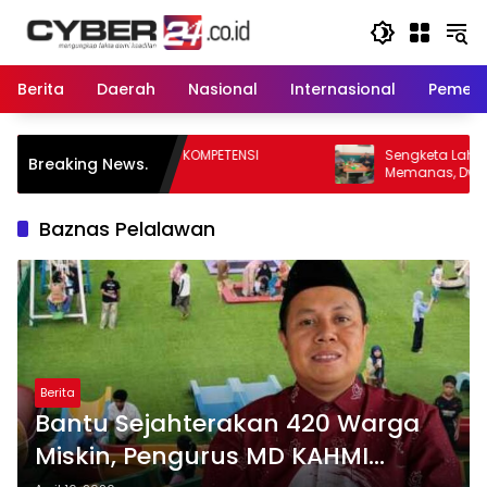
Langsung
ke
konten
Berita
Daerah
Nasional
Internasional
Pemeri
I KOMPETENSI
Sengketa Lahan Eks PT Sarpindo
Breaking News.
Memanas, Dwitunggal Soleh-Herman
Boyong Pakar Lingkungan ke Pulau Rupa
Baznas Pelalawan
Berita
Bantu Sejahterakan 420 Warga
Miskin, Pengurus MD KAHMI