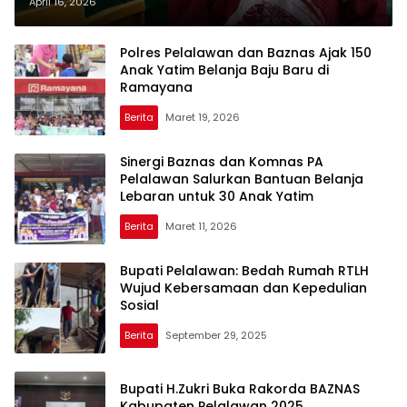
Pelalawan Apresiasi Z-Park Kerinci
April 16, 2026
Skyland
Polres Pelalawan dan Baznas Ajak 150
Anak Yatim Belanja Baju Baru di
Ramayana
Berita
Maret 19, 2026
Sinergi Baznas dan Komnas PA
Pelalawan Salurkan Bantuan Belanja
Lebaran untuk 30 Anak Yatim
Berita
Maret 11, 2026
Bupati Pelalawan: Bedah Rumah RTLH
Wujud Kebersamaan dan Kepedulian
Sosial
Berita
September 29, 2025
Bupati H.Zukri Buka Rakorda BAZNAS
Kabupaten Pelalawan 2025