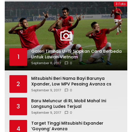
3 Foto
Galeri Timnas U-19 Siapkan Cara Berbeda
1
Untuk Lawan Vietnam
September 8, 2017
0
Mitsubishi Beri Nama Bayi Barunya
2
Xpander, Low MPV Pesaing Avanza cs
September 9, 2017
0
Baru Meluncur di RI, Mobil Mahal Ini
3
Langsung Ludes Terjual
September 9, 2017
0
Target Tinggi Mitsubishi Expander
4
‘Goyang’ Avanza