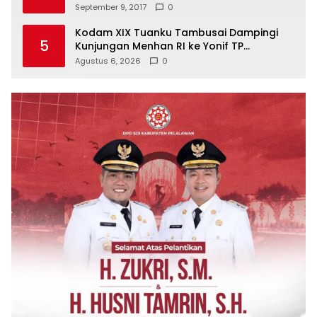
September 9, 2017
0
Kodam XIX Tuanku Tambusai Dampingi
5
Kunjungan Menhan RI ke Yonif TP
952/Imam Bulqin, Perkuat Pembangunan
Agustus 6, 2026
0
Satuan