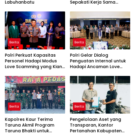
Labuhanbatu
Sepakati Kerja Sama
dalam Upaya Pencegahan
Korupsi serta Penguatan
Ekonomi Daerah
Berita
Berita
Polri Perkuat Kapasitas
Polri Gelar Dialog
Personel Hadapi Modus
Penguatan Internal untuk
Love Scamming yang Kian
Hadapi Ancaman Love
Kompleks
Scamming di Era Digital
Berita
Berita
Kapolres Kaur Terima
Pengelolaan Aset yang
Taruna Akmil Program
Transparan, Kantor
Taruna Bhakti untuk
Pertanahan Kabupaten