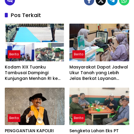
Pos Terkait
Berita
Berita
Kodam XIX Tuanku
Masyarakat Dapat Jadwal
Tambusai Dampingi
Ukur Tanah yang Lebih
Kunjungan Menhan RI ke
Jelas Berkat Layanan
Yonif TP 952/Imam Bulqin,
Pengukuran Terjadwal
Perkuat Pembangunan
Satuan
Berita
Berita
PENGGANTIAN KAPOLRI
Sengketa Lahan Eks PT