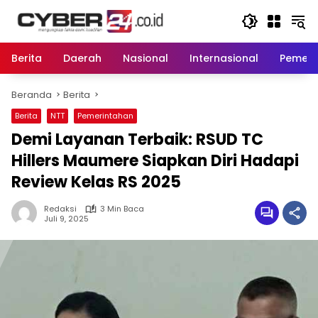
Langsung
ke
konten
Berita
Daerah
Nasional
Internasional
Pemeri
Beranda
Berita
Berita
NTT
Pemerintahan
Demi Layanan Terbaik: RSUD TC
Hillers Maumere Siapkan Diri Hadapi
Review Kelas RS 2025
Redaksi
3 Min Baca
Juli 9, 2025