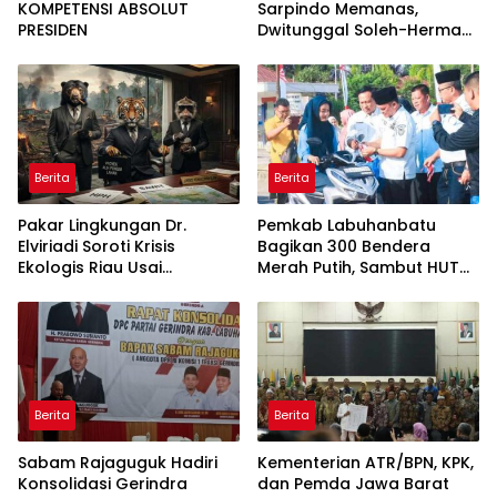
KOMPETENSI ABSOLUT
Sarpindo Memanas,
PRESIDEN
Dwitunggal Soleh-Herman
Boyong Pakar Lingkungan
ke Pulau Rupat
Berita
Berita
Pakar Lingkungan Dr.
Pemkab Labuhanbatu
Elviriadi Soroti Krisis
Bagikan 300 Bendera
Ekologis Riau Usai
Merah Putih, Sambut HUT
Rentetan Serangan
ke-81 Kemerdekaan RI
Monyet, Harimau, dan
Beruang Terhadap Warga
Berita
Berita
Sabam Rajaguguk Hadiri
Kementerian ATR/BPN, KPK,
Konsolidasi Gerindra
dan Pemda Jawa Barat