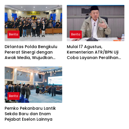
Mendukung MPLS Sekolah
Agam Serahkan BMN
Rakyat Kabupaten Kaur
kepada Pemenang Lelang
Berita
Berita
Dirlantas Polda Bengkulu
Mulai 17 Agustus,
Pererat Sinergi dengan
Kementerian ATR/BPN Uji
Awak Media, Wujudkan
Coba Layanan Peralihan
Informasi yang Edukatif
Hak 10 Hari di 15 Kantah
dan Berkualitas
Berita
Pemko Pekanbaru Lantik
Sekda Baru dan Enam
Pejabat Eselon Lainnya