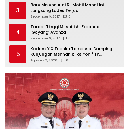
Baru Meluncur di RI, Mobil Mahal Ini
3
Langsung Ludes Terjual
September 9, 2017
0
Target Tinggi Mitsubishi Expander
4
‘Goyang’ Avanza
September 9, 2017
0
Kodam XIX Tuanku Tambusai Dampingi
5
Kunjungan Menhan RI ke Yonif TP
952/Imam Bulqin, Perkuat Pembangunan
Agustus 6, 2026
0
Satuan