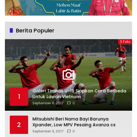
Berita Populer
3 Foto
Galeri Timnas U-19 Siapkan Cara Berbeda
1
Untuk Lawan Vietnam
September 8, 2017
0
Mitsubishi Beri Nama Bayi Barunya
2
Xpander, Low MPV Pesaing Avanza cs
September 9, 2017
0