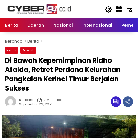
Langsung
ke
konten
Berita
Daerah
Nasional
Internasional
Pemeri
Beranda
Berita
Berita
Daerah
Di Bawah Kepemimpinan Ridho
Afalda, Retret Perdana Kelurahan
Pangkalan Kerinci Timur Berjalan
Sukses
Redaksi
2 Min Baca
September 22, 2025