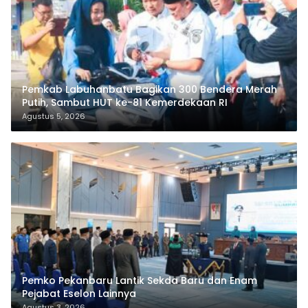
Pemkab Labuhanbatu Bagikan 300 Bendera Merah
Putih, Sambut HUT ke-81 Kemerdekaan RI
Agustus 5, 2026
Pemko Pekanbaru Lantik Sekda Baru dan Enam
Pejabat Eselon Lainnya
Agustus 3, 2026