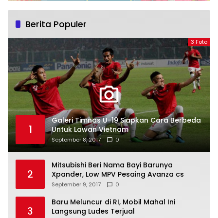
Berita Populer
3 Foto
Galeri Timnas U-19 Siapkan Cara Berbeda
1
Untuk Lawan Vietnam
September 8, 2017
0
Mitsubishi Beri Nama Bayi Barunya
2
Xpander, Low MPV Pesaing Avanza cs
September 9, 2017
0
Baru Meluncur di RI, Mobil Mahal Ini
3
Langsung Ludes Terjual