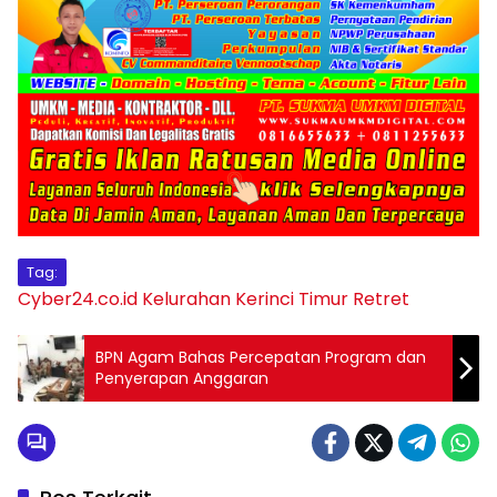
Tag:
Cyber24.co.id
Kelurahan Kerinci Timur
Retret
BPN Agam Bahas Percepatan Program dan
Penyerapan Anggaran