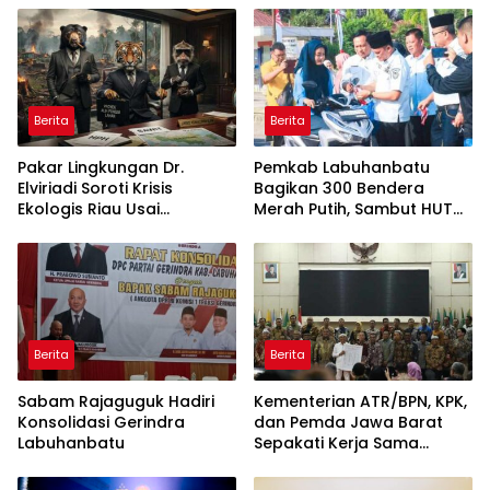
ke Pulau Rupat
Berita
Berita
Pakar Lingkungan Dr.
Pemkab Labuhanbatu
Elviriadi Soroti Krisis
Bagikan 300 Bendera
Ekologis Riau Usai
Merah Putih, Sambut HUT
Rentetan Serangan
ke-81 Kemerdekaan RI
Monyet, Harimau, dan
Beruang Terhadap Warga
Berita
Berita
Sabam Rajaguguk Hadiri
Kementerian ATR/BPN, KPK,
Konsolidasi Gerindra
dan Pemda Jawa Barat
Labuhanbatu
Sepakati Kerja Sama
dalam Upaya Pencegahan
Korupsi serta Penguatan