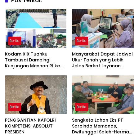
Pos Terkait
Berita
Berita
Kodam XIX Tuanku
Masyarakat Dapat Jadwal
Tambusai Dampingi
Ukur Tanah yang Lebih
Kunjungan Menhan RI ke
Jelas Berkat Layanan
Yonif TP 952/Imam Bulqin,
Pengukuran Terjadwal
Perkuat Pembangunan
Satuan
Berita
Berita
PENGGANTIAN KAPOLRI
Sengketa Lahan Eks PT
KOMPETENSI ABSOLUT
Sarpindo Memanas,
PRESIDEN
Dwitunggal Soleh-Herman
Boyong Pakar Lingkungan