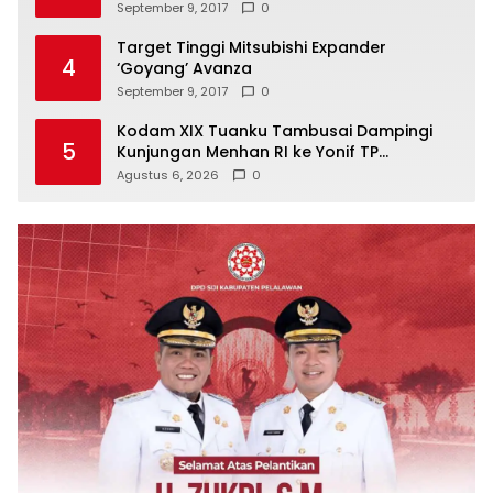
September 9, 2017
0
Target Tinggi Mitsubishi Expander
4
‘Goyang’ Avanza
September 9, 2017
0
Kodam XIX Tuanku Tambusai Dampingi
5
Kunjungan Menhan RI ke Yonif TP
952/Imam Bulqin, Perkuat Pembangunan
Agustus 6, 2026
0
Satuan