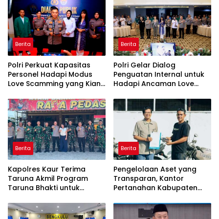
Ekonomi Daerah
Berita
Berita
Polri Perkuat Kapasitas
Polri Gelar Dialog
Personel Hadapi Modus
Penguatan Internal untuk
Love Scamming yang Kian
Hadapi Ancaman Love
Kompleks
Scamming di Era Digital
Berita
Berita
Kapolres Kaur Terima
Pengelolaan Aset yang
Taruna Akmil Program
Transparan, Kantor
Taruna Bhakti untuk
Pertanahan Kabupaten
Mendukung MPLS Sekolah
Agam Serahkan BMN
Rakyat Kabupaten Kaur
kepada Pemenang Lelang