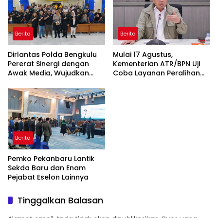
Berita
Berita
Dirlantas Polda Bengkulu
Mulai 17 Agustus,
Pererat Sinergi dengan
Kementerian ATR/BPN Uji
Awak Media, Wujudkan
Coba Layanan Peralihan
Informasi yang Edukatif
Hak 10 Hari di 15 Kantah
dan Berkualitas
Berita
Pemko Pekanbaru Lantik
Sekda Baru dan Enam
Pejabat Eselon Lainnya
Tinggalkan Balasan