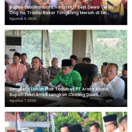
Bupati Labuhanbatu Hadiri HUT Sejit Dewa Tie Hu
Ong Ya, Tradisi Bakar Tongkang Meriah di Sei
Berombang
Agustus 8, 2026
Sengketa Lahan Mak Teduh vs PT Arara Abadi,
Bupati Zukri Ambil Langkah Cooling Down
Agustus 7, 2026