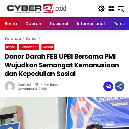
Langsung
ke
konten
Berita
Daerah
Nasional
Internasional
Pemeri
Beranda
Berita
Berita
Pekanbaru
Sosial
Donor Darah FEB UPBI Bersama PMI
Wujudkan Semangat Kemanusiaan
dan Kepedulian Sosial
Redaksi
4 Min Baca
November 8, 2025