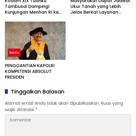
Kodam XIX Tuanku
Masyarakat Dapat Jadwal
Tambusai Dampingi
Ukur Tanah yang Lebih
Kunjungan Menhan RI ke
Jelas Berkat Layanan
Yonif TP 952/Imam Bulqin,
Pengukuran Terjadwal
Perkuat Pembangunan
Satuan
Berita
PENGGANTIAN KAPOLRI
KOMPETENSI ABSOLUT
PRESIDEN
Tinggalkan Balasan
Alamat email Anda tidak akan dipublikasikan.
Ruas yang
wajib ditandai
*