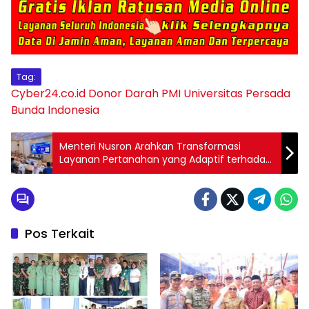
Tag:
Cyber24.co.id
Donor Darah
PMI
Universitas Persada
Bunda Indonesia
Menteri Nusron Arahkan Transformasi
Layanan Pertanahan yang Adaptif terhadap
Tuntutan Generasi Muda
Pos Terkait