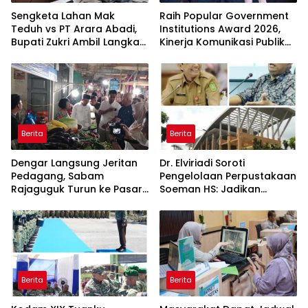
Sengketa Lahan Mak
Raih Popular Government
Teduh vs PT Arara Abadi,
Institutions Award 2026,
Bupati Zukri Ambil Langkah
Kinerja Komunikasi Publik
Cooling Down
Kementerian ATR/BPN
Kembali Diakui
Berita
Berita
Dengar Langsung Jeritan
Dr. Elviriadi Soroti
Pedagang, Sabam
Pengelolaan Perpustakaan
Rajaguguk Turun ke Pasar
Soeman HS: Jadikan
Gelugur Rantauprapat
Lokomotif Budaya dan
Kawah Candradimuka
Intelektual
Berita
Berita