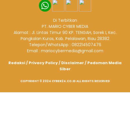
Di Terbitkan
PT. MARIO CYBER MEDIA
Alamat : Jl. Lintas Timur 90 KP. TENGAH, Sorek I, Kec.
Pangkalan Kuras, Kab. Pelalawan, Riau 28382
Telepon/WhatsApp : 082214507476
Email : mariocybermedia@gmail.com
Redaksi
/
Privacy Policy
/
Disclaimer
/
Pedoman Media
Siber
COPYRIGHT © 2024 CYBER24.CO.ID ALL RIGHTS RESERVED
@Hak Cipta - Cyber24.co.id