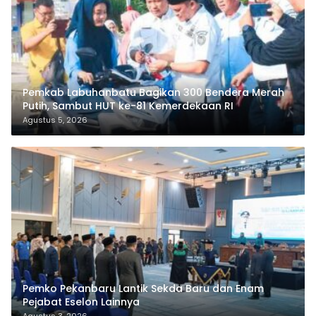
Pemkab Labuhanbatu Bagikan 300 Bendera Merah
Putih, Sambut HUT ke-81 Kemerdekaan RI
Agustus 5, 2026
Pemko Pekanbaru Lantik Sekda Baru dan Enam
Pejabat Eselon Lainnya
Agustus 3, 2026