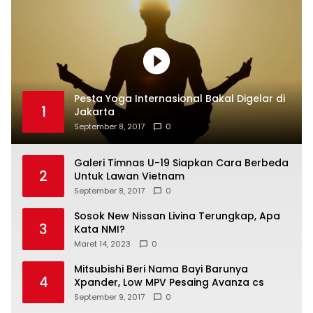
Pesta Yoga Internasional Bakal Digelar di
1
Jakarta
September 8, 2017
0
Galeri Timnas U-19 Siapkan Cara Berbeda
2
Untuk Lawan Vietnam
September 8, 2017
0
Sosok New Nissan Livina Terungkap, Apa
3
Kata NMI?
Maret 14, 2023
0
Mitsubishi Beri Nama Bayi Barunya
4
Xpander, Low MPV Pesaing Avanza cs
September 9, 2017
0