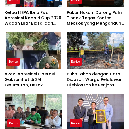
Berita
Berita
Ketua IESPA Ibnu Riza
Pakar Hukum Dorong Polri
Apresiasi Kapolri Cup 2026:
Tindak Tegas Konten
Wadah Luar Biasa, dari
Medsos yang Mengandung
Polres hingga Panggung
Provokasi
Nasional
Berita
Berita
APARI Apresiasi Operasi
Buka Lahan dengan Cara
Gakkumhut di SM
Dibakar, Warga Pelalawan
Kerumutan, Desak
Dijebloskan ke Penjara
Pengusutan Tuntas
Jaringan Pembalak Liar
Berita
Berita