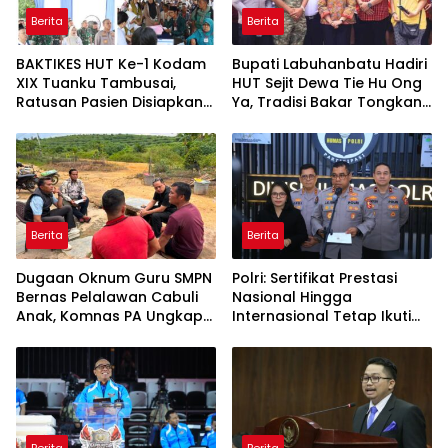
Berita
Berita
BAKTIKES HUT Ke-1 Kodam
Bupati Labuhanbatu Hadiri
XIX Tuanku Tambusai,
HUT Sejit Dewa Tie Hu Ong
Ratusan Pasien Disiapkan
Ya, Tradisi Bakar Tongkang
Jalani Operasi Gratis
Meriah di Sei Berombang
Berita
Berita
Dugaan Oknum Guru SMPN
Polri: Sertifikat Prestasi
Bernas Pelalawan Cabuli
Nasional Hingga
Anak, Komnas PA Ungkap
Internasional Tetap Ikuti
Laporan Sudah Masuk
Tahapan Seleksi
Polres Sejak Juli
Rekrutmen Polri