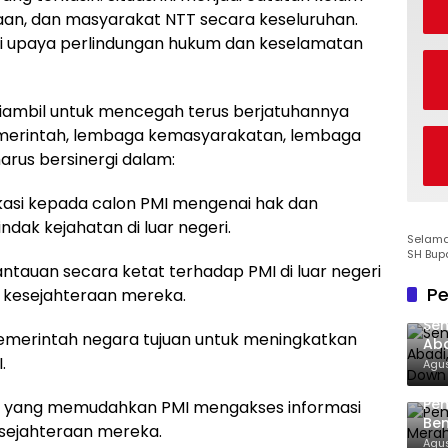
an, dan masyarakat NTT secara keseluruhan.
 upaya perlindungan hukum dan keselamatan
iambil untuk mencegah terus berjatuhannya
Pemerintah, lembaga kemasyarakatan, lembaga
arus bersinergi dalam:
asi kepada calon PMI mengenai hak dan
ndak kejahatan di luar negeri.
Selamat
SH Bup
auan secara ketat terhadap PMI di luar negeri
Pe
kesejahteraan mereka.
Sen
pemerintah negara tujuan untuk meningkatkan
Aba
.
Co
Agus
Pe
i yang memudahkan PMI mengakses informasi
Ben
esejahteraan mereka.
Ke
Agus