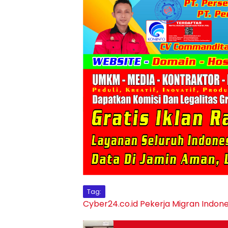
Tag:
Cyber24.co.id
Pekerja Migran Indone