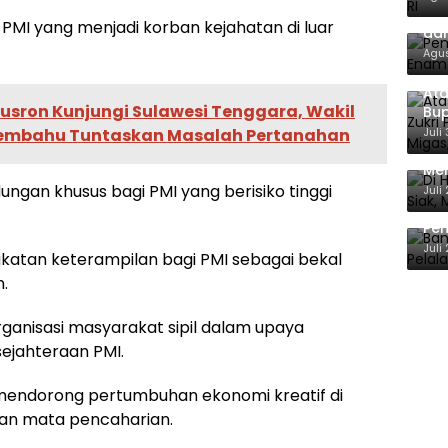
Pem
MI yang menjadi korban kejahatan di luar
dan
Agus
Ata
usron Kunjungi Sulawesi Tenggara, Wakil
Bup
For
Juli
-membahu Tuntaskan Masalah Pertanahan
Di 
Men
Ene
gan khusus bagi PMI yang berisiko tinggi
Juli
Ban
Pem
Ber
Juli
katan keterampilan bagi PMI sebagai bekal
.
anisasi masyarakat sipil dalam upaya
ejahteraan PMI.
mendorong pertumbuhan ekonomi kreatif di
ihan mata pencaharian.