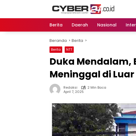
Langsung
ke
konten
Berita
Daerah
Nasional
Inte
Beranda
Berita
Berita
NTT
Duka Mendalam, 
Meninggal di Luar
Redaksi
2 Min Baca
April 7, 2025