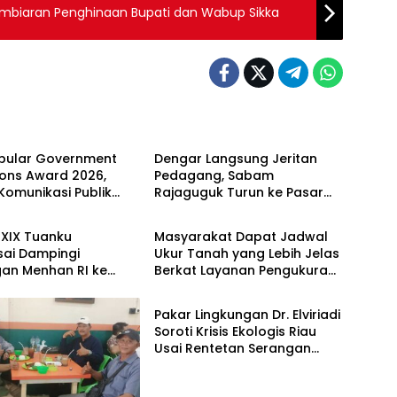
mbiaran Penghinaan Bupati dan Wabup Sikka
Berita
opular Government
Dengar Langsung Jeritan
tions Award 2026,
Pedagang, Sabam
 Komunikasi Publik
Rajaguguk Turun ke Pasar
Berita
erian ATR/BPN
Gelugur Rantauprapat
 Diakui
XIX Tuanku
Masyarakat Dapat Jadwal
ai Dampingi
Ukur Tanah yang Lebih Jelas
gan Menhan RI ke
Berkat Layanan Pengukuran
Berita
P 952/Imam Bulqin,
Terjadwal
t Pembangunan
Pakar Lingkungan Dr. Elviriadi
Soroti Krisis Ekologis Riau
Usai Rentetan Serangan
Monyet, Harimau, dan
Beruang Terhadap Warga