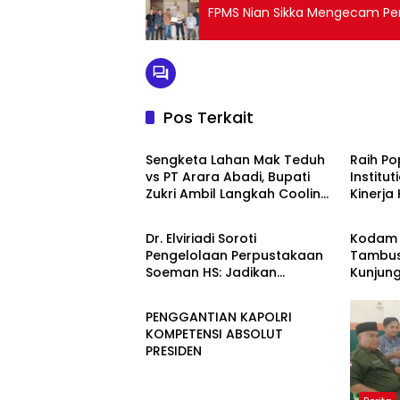
FPMS Nian Sikka Mengecam Pe
Pos Terkait
Berita
Berita
Sengketa Lahan Mak Teduh
Raih P
vs PT Arara Abadi, Bupati
Institu
Zukri Ambil Langkah Cooling
Kinerja
Berita
Berita
Down
Kement
Kembali
Dr. Elviriadi Soroti
Kodam 
Pengelolaan Perpustakaan
Tambus
Soeman HS: Jadikan
Kunjun
Berita
Lokomotif Budaya dan
Yonif T
Kawah Candradimuka
Perkua
PENGGANTIAN KAPOLRI
Intelektual
Satuan
KOMPETENSI ABSOLUT
PRESIDEN