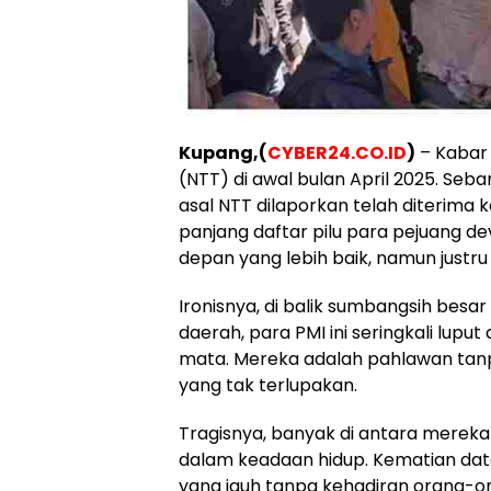
Kupang,(
CYBER24.CO.ID
)
– Kabar 
(NTT) di awal bulan April 2025. Seb
asal NTT dilaporkan telah diterima 
panjang daftar pilu para pejuang d
depan yang lebih baik, namun justr
Ironisnya, di balik sumbangsih bes
daerah, para PMI ini seringkali lup
mata. Mereka adalah pahlawan tan
yang tak terlupakan.
Tragisnya, banyak di antara mereka
dalam keadaan hidup. Kematian dat
yang jauh tanpa kehadiran orang-ora