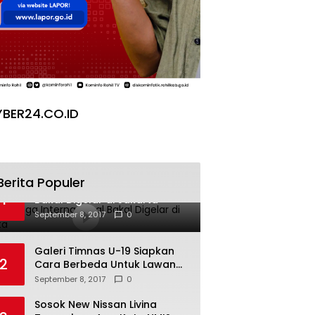
BER24.CO.ID
Berita Populer
Pesta Yoga Internasional
1
Bakal Digelar di Jakarta
September 8, 2017
0
Galeri Timnas U-19 Siapkan
2
Cara Berbeda Untuk Lawan
Vietnam
September 8, 2017
0
Sosok New Nissan Livina