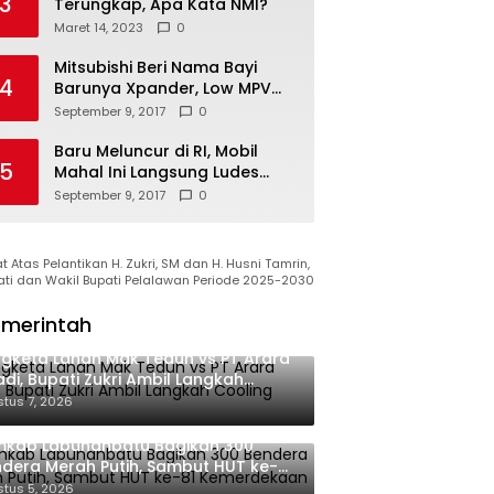
3
Terungkap, Apa Kata NMI?
Maret 14, 2023
0
Mitsubishi Beri Nama Bayi
4
Barunya Xpander, Low MPV
Pesaing Avanza cs
September 9, 2017
0
Baru Meluncur di RI, Mobil
5
Mahal Ini Langsung Ludes
Terjual
September 9, 2017
0
 Atas Pelantikan H. Zukri, SM dan H. Husni Tamrin,
ati dan Wakil Bupati Pelalawan Periode 2025-2030
merintah
gketa Lahan Mak Teduh vs PT Arara
di, Bupati Zukri Ambil Langkah
oling Down
tus 7, 2026
mkab Labuhanbatu Bagikan 300
dera Merah Putih, Sambut HUT ke-81
merdekaan RI
tus 5, 2026