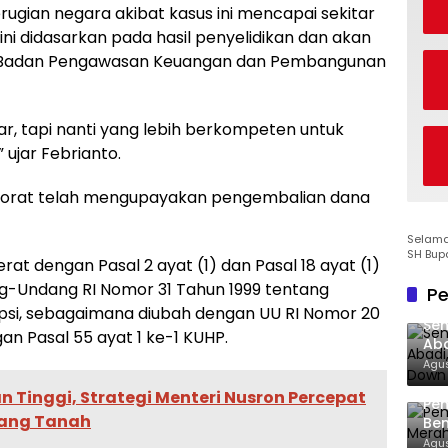
ugian negara akibat kasus ini mencapai sekitar
ini didasarkan pada hasil penyelidikan dan akan
gan Badan Pengawasan Keuangan dan Pembangunan
liar, tapi nanti yang lebih berkompeten untuk
 ujar Febrianto.
pektorat telah mengupayakan pengembalian dana
Selamat
SH Bup
rat dengan Pasal 2 ayat (1) dan Pasal 18 ayat (1)
ang-Undang RI Nomor 31 Tahun 1999 tentang
Pe
si, sebagaimana diubah dengan UU RI Nomor 20
Sen
an Pasal 55 ayat 1 ke-1 KUHP.
Aba
Co
Agus
 Tinggi, Strategi Menteri Nusron Percepat
Pe
dang Tanah
Ben
Ke
Agus