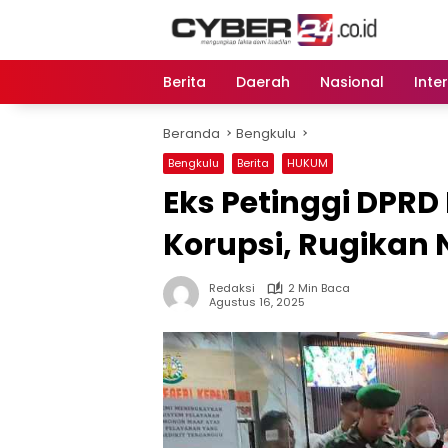
Langsung
ke
konten
Berita
Daerah
Nasional
Inte
Beranda
Bengkulu
Bengkulu
Berita
HUKUM
Eks Petinggi DPR
Korupsi, Rugikan N
Redaksi
2 Min Baca
Agustus 16, 2025