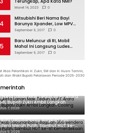
3
Terungkap, Apa Kata NMI?
Maret 14, 2023
0
Mitsubishi Beri Nama Bayi
4
Barunya Xpander, Low MPV
Pesaing Avanza cs
September 9, 2017
0
Baru Meluncur di RI, Mobil
5
Mahal Ini Langsung Ludes
Terjual
September 9, 2017
0
 Atas Pelantikan H. Zukri, SM dan H. Husni Tamrin,
ati dan Wakil Bupati Pelalawan Periode 2025-2030
merintah
gketa Lahan Mak Teduh vs PT Arara
di, Bupati Zukri Ambil Langkah
oling Down
tus 7, 2026
mkab Labuhanbatu Bagikan 300
dera Merah Putih, Sambut HUT ke-81
merdekaan RI
tus 5, 2026