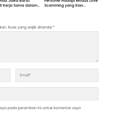
mda Jawa Barat
Personel Hadapi Modus Love
ti Kerja Sama dalam
Scamming yang Kian
Pencegahan Korupsi
Kompleks
Penguatan Ekonomi
kan.
Ruas yang wajib ditandai
*
saya pada peramban ini untuk komentar saya