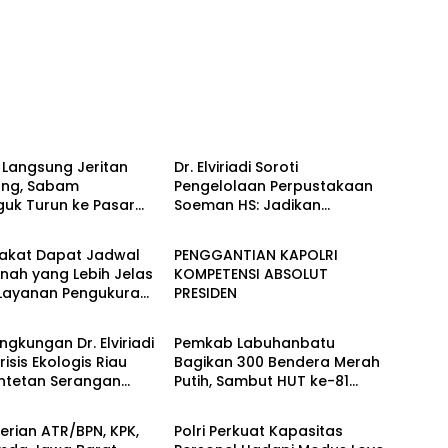
Down
Berita
 Langsung Jeritan
Dr. Elviriadi Soroti
ng, Sabam
Pengelolaan Perpustakaan
guk Turun ke Pasar
Soeman HS: Jadikan
Berita
r Rantauprapat
Lokomotif Budaya dan
Kawah Candradimuka
akat Dapat Jadwal
PENGGANTIAN KAPOLRI
Intelektual
nah yang Lebih Jelas
KOMPETENSI ABSOLUT
 Layanan Pengukuran
PRESIDEN
Berita
wal
ingkungan Dr. Elviriadi
Pemkab Labuhanbatu
risis Ekologis Riau
Bagikan 300 Bendera Merah
entetan Serangan
Putih, Sambut HUT ke-81
Berita
 Harimau, dan
Kemerdekaan RI
g Terhadap Warga
rian ATR/BPN, KPK,
Polri Perkuat Kapasitas