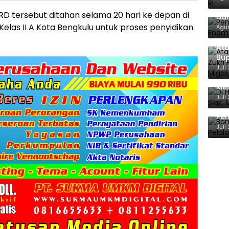
Pem
RD tersebut ditahan selama 20 hari ke depan di
dan
las II A Kota Bengkulu untuk proses penyidikan
Agus
Ata
Bup
For
Juli
Di 
Men
Ene
Juli
Ban
Pem
Ber
Juli