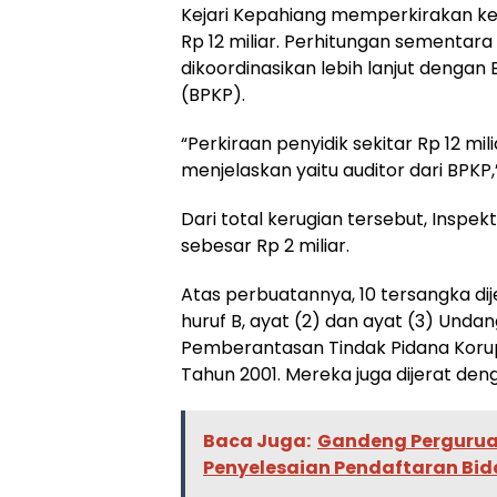
Kejari Kepahiang memperkirakan ker
Rp 12 miliar. Perhitungan sementara 
dikoordinasikan lebih lanjut den
(BPKP).
“Perkiraan penyidik sekitar Rp 12 mi
menjelaskan yaitu auditor dari BPKP,”
Dari total kerugian tersebut, Ins
sebesar Rp 2 miliar.
Atas perbuatannya, 10 tersangka dije
huruf B, ayat (2) dan ayat (3) Und
Pemberantasan Tindak Pidana Korup
Tahun 2001. Mereka juga dijerat deng
Baca Juga:
Gandeng Perguruan
Penyelesaian Pendaftaran Bi