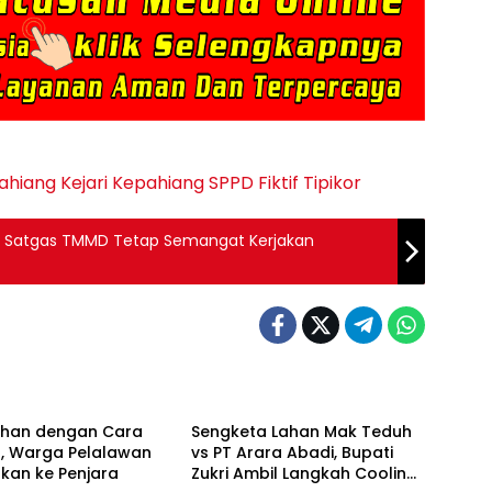
ahiang
Kejari Kepahiang
SPPD Fiktif
Tipikor
n Satgas TMMD Tetap Semangat Kerjakan
Berita
ahan dengan Cara
Sengketa Lahan Mak Teduh
r, Warga Pelalawan
vs PT Arara Abadi, Bupati
skan ke Penjara
Zukri Ambil Langkah Cooling