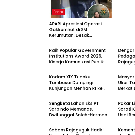
Berita
APARI Apresiasi Operasi
Gakkumhut di SM
Kerumutan, Desak
Berita
Berita
Pengusutan Tuntas Jaringan
Pembalak Liar
Raih Popular Government
Dengar
Institutions Award 2026,
Pedaga
Kinerja Komunikasi Publik
Rajagu
Berita
Berita
Kementerian ATR/BPN
Gelugu
Kembali Diakui
Kodam XIX Tuanku
Masyar
Tambusai Dampingi
Ukur Ta
Kunjungan Menhan RI ke
Berkat
Berita
Berita
Yonif TP 952/Imam Bulqin,
Terjad
Perkuat Pembangunan
Sengketa Lahan Eks PT
Pakar L
Satuan
Sarpindo Memanas,
Soroti K
Dwitunggal Soleh-Herman
Usai R
Berita
Berita
Boyong Pakar Lingkungan ke
Monyet,
Pulau Rupat
Beruan
Sabam Rajaguguk Hadiri
Kemente