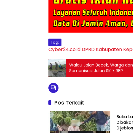
Tag:
Cyber24.co.id
DPRD Kabupaten Kep
Walau Jalan Becek, Warga da
Semenisasi Jalan SK 7 RBP
Pos Terkait
Berita
Buka L
Dibaka
Dijeblo