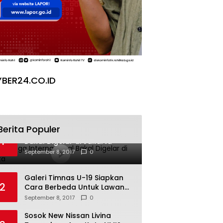
BER24.CO.ID
Berita Populer
Pesta Yoga Internasional
1
Bakal Digelar di Jakarta
September 8, 2017
0
Galeri Timnas U-19 Siapkan
2
Cara Berbeda Untuk Lawan
Vietnam
September 8, 2017
0
Sosok New Nissan Livina