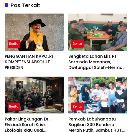
Pos Terkait
Berita
Berita
PENGGANTIAN KAPOLRI
Sengketa Lahan Eks PT
KOMPETENSI ABSOLUT
Sarpindo Memanas,
PRESIDEN
Dwitunggal Soleh-Herman
Boyong Pakar Lingkungan
ke Pulau Rupat
Berita
Berita
Pakar Lingkungan Dr.
Pemkab Labuhanbatu
Elviriadi Soroti Krisis
Bagikan 300 Bendera
Ekologis Riau Usai
Merah Putih, Sambut HUT