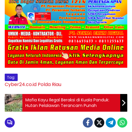
Tag:
Cyber24.co.id
Polda Riau
Mafia Kayu Ilegal Beraksi di Kuala Panduk:
Hutan Pelalawan Terancam Punah