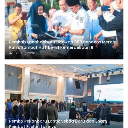
Pemkab Labuhanbatu Bagikan 300 Bendera Merah
Putih, Sambut HUT ke-81 Kemerdekaan RI
Agustus 5, 2026
Pemko Pekanbaru Lantik Sekda Baru dan Enam
Pejabat Eselon Lainnya