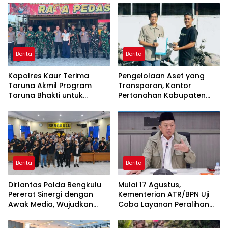
Berita
Berita
Kapolres Kaur Terima
Pengelolaan Aset yang
Taruna Akmil Program
Transparan, Kantor
Taruna Bhakti untuk
Pertanahan Kabupaten
Mendukung MPLS Sekolah
Agam Serahkan BMN
Rakyat Kabupaten Kaur
kepada Pemenang Lelang
Berita
Berita
Dirlantas Polda Bengkulu
Mulai 17 Agustus,
Pererat Sinergi dengan
Kementerian ATR/BPN Uji
Awak Media, Wujudkan
Coba Layanan Peralihan
Informasi yang Edukatif
Hak 10 Hari di 15 Kantah
dan Berkualitas