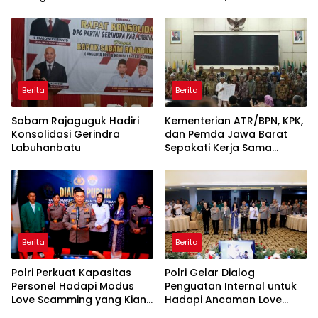
Rentetan Serangan
ke-81 Kemerdekaan RI
Monyet, Harimau, dan
Beruang Terhadap Warga
Berita
Berita
Sabam Rajaguguk Hadiri
Kementerian ATR/BPN, KPK,
Konsolidasi Gerindra
dan Pemda Jawa Barat
Labuhanbatu
Sepakati Kerja Sama
dalam Upaya Pencegahan
Korupsi serta Penguatan
Ekonomi Daerah
Berita
Berita
Polri Perkuat Kapasitas
Polri Gelar Dialog
Personel Hadapi Modus
Penguatan Internal untuk
Love Scamming yang Kian
Hadapi Ancaman Love
Kompleks
Scamming di Era Digital