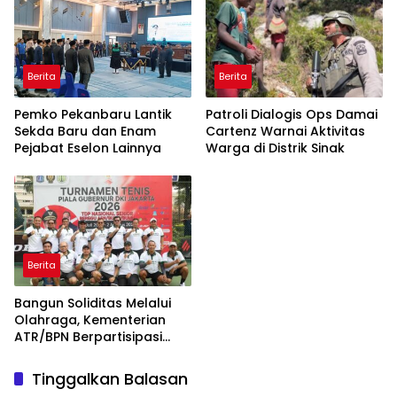
Berita
Berita
Pemko Pekanbaru Lantik
Patroli Dialogis Ops Damai
Sekda Baru dan Enam
Cartenz Warnai Aktivitas
Pejabat Eselon Lainnya
Warga di Distrik Sinak
Berita
Bangun Soliditas Melalui
Olahraga, Kementerian
ATR/BPN Berpartisipasi
dalam Turnamen Tenis
Piala Gubernur DKI Jakarta
Tinggalkan Balasan
2026