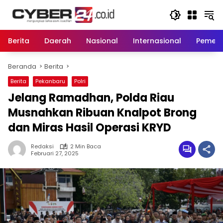
Langsung
ke
konten
Berita
Daerah
Nasional
Internasional
Pemeri
Beranda
Berita
Berita
Pekanbaru
Polri
Jelang Ramadhan, Polda Riau
Musnahkan Ribuan Knalpot Brong
dan Miras Hasil Operasi KRYD
Redaksi
2 Min Baca
Februari 27, 2025