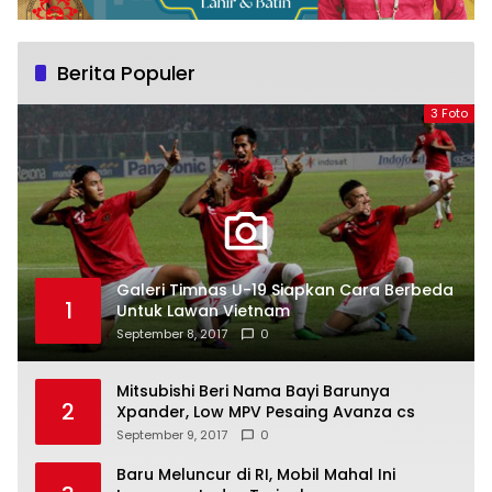
Berita Populer
3 Foto
Galeri Timnas U-19 Siapkan Cara Berbeda
1
Untuk Lawan Vietnam
September 8, 2017
0
Mitsubishi Beri Nama Bayi Barunya
2
Xpander, Low MPV Pesaing Avanza cs
September 9, 2017
0
Baru Meluncur di RI, Mobil Mahal Ini