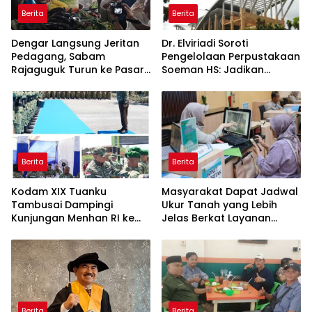
Berita
Berita
Dengar Langsung Jeritan
Dr. Elviriadi Soroti
Pedagang, Sabam
Pengelolaan Perpustakaan
Rajaguguk Turun ke Pasar
Soeman HS: Jadikan
Gelugur Rantauprapat
Lokomotif Budaya dan
Kawah Candradimuka
Intelektual
Berita
Berita
Kodam XIX Tuanku
Masyarakat Dapat Jadwal
Tambusai Dampingi
Ukur Tanah yang Lebih
Kunjungan Menhan RI ke
Jelas Berkat Layanan
Yonif TP 952/Imam Bulqin,
Pengukuran Terjadwal
Perkuat Pembangunan
Satuan
Berita
Berita