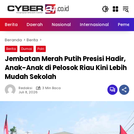
Langsung
ke
konten
Berita
Daerah
Nasional
Internasional
Pemeri
Beranda
Berita
Berita
Dumai
Polri
Jembatan Merah Putih Presisi Hadir,
Anak-Anak di Pelosok Riau Kini Lebih
Mudah Sekolah
Redaksi
3 Min Baca
Juli 8, 2026