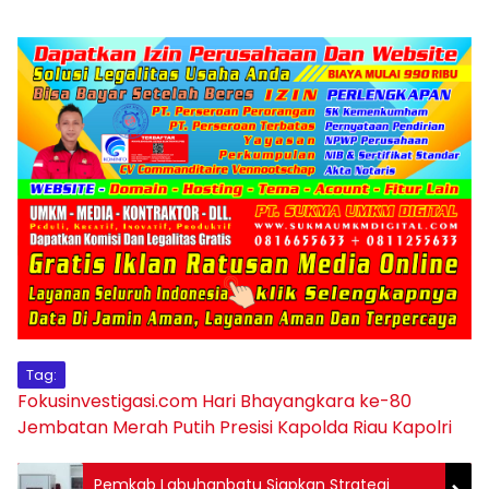
Tag:
Fokusinvestigasi.com
Hari Bhayangkara ke-80
Jembatan Merah Putih Presisi
Kapolda Riau
Kapolri
Pemkab Labuhanbatu Siapkan Strategi