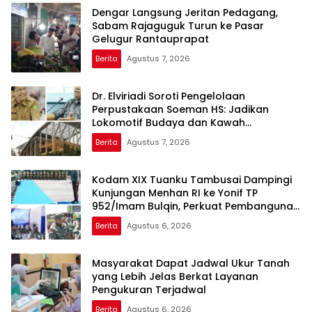
Dengar Langsung Jeritan Pedagang,
Sabam Rajaguguk Turun ke Pasar
Gelugur Rantauprapat
Berita
Agustus 7, 2026
Dr. Elviriadi Soroti Pengelolaan
Perpustakaan Soeman HS: Jadikan
Lokomotif Budaya dan Kawah
Candradimuka Intelektual
Berita
Agustus 7, 2026
Kodam XIX Tuanku Tambusai Dampingi
Kunjungan Menhan RI ke Yonif TP
952/Imam Bulqin, Perkuat Pembangunan
Satuan
Berita
Agustus 6, 2026
Masyarakat Dapat Jadwal Ukur Tanah
yang Lebih Jelas Berkat Layanan
Pengukuran Terjadwal
Berita
Agustus 6, 2026