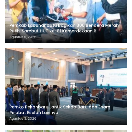
Pemkab Labuhanbatu Bagikan 300 Bendera Merah
Putih, Sambut HUT ke-81 Kemerdekaan RI
Agustus 5, 2026
Pemko Pekanbaru Lantik Sekda Baru dan Enam
Pejabat Eselon Lainnya
Agustus 3, 2026