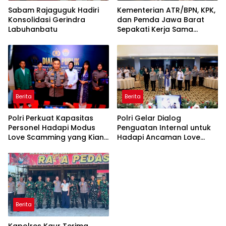
Sabam Rajaguguk Hadiri
Kementerian ATR/BPN, KPK,
Konsolidasi Gerindra
dan Pemda Jawa Barat
Labuhanbatu
Sepakati Kerja Sama
dalam Upaya Pencegahan
Korupsi serta Penguatan
Ekonomi Daerah
Berita
Berita
Polri Perkuat Kapasitas
Polri Gelar Dialog
Personel Hadapi Modus
Penguatan Internal untuk
Love Scamming yang Kian
Hadapi Ancaman Love
Kompleks
Scamming di Era Digital
Berita
Kapolres Kaur Terima