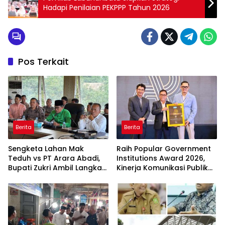
Hadapi Penilaian PEKPPP Tahun 2026
Pos Terkait
Berita
Berita
Sengketa Lahan Mak
Raih Popular Government
Teduh vs PT Arara Abadi,
Institutions Award 2026,
Bupati Zukri Ambil Langkah
Kinerja Komunikasi Publik
Cooling Down
Kementerian ATR/BPN
Kembali Diakui