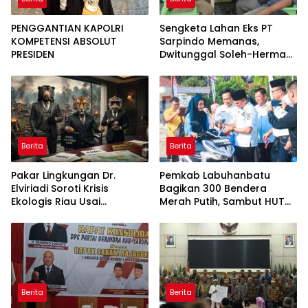
PENGGANTIAN KAPOLRI
Sengketa Lahan Eks PT
KOMPETENSI ABSOLUT
Sarpindo Memanas,
PRESIDEN
Dwitunggal Soleh-Herman
Boyong Pakar Lingkungan
ke Pulau Rupat
Berita
Berita
Pakar Lingkungan Dr.
Pemkab Labuhanbatu
Elviriadi Soroti Krisis
Bagikan 300 Bendera
Ekologis Riau Usai
Merah Putih, Sambut HUT
Rentetan Serangan
ke-81 Kemerdekaan RI
Monyet, Harimau, dan
Beruang Terhadap Warga
Berita
Berita