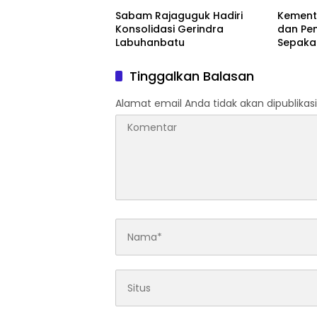
Pulau Rupat
Beruan
Sabam Rajaguguk Hadiri
Kemente
Konsolidasi Gerindra
dan Pe
Labuhanbatu
Sepaka
Upaya 
serta 
Tinggalkan Balasan
Daerah
Alamat email Anda tidak akan dipublikasi