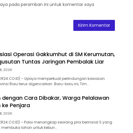
saya pada peramban ini untuk komentar saya
siasi Operasi Gakkumhut di SM Kerumutan,
usutan Tuntas Jaringan Pembalak Liar
8, 2026
ER24.CO.ID) – Upaya memperkuat perlindungan kawasan
ovinsi Riau terus digencarkan. Baru-baru ini, Tim…
 dengan Cara Dibakar, Warga Pelalawan
 ke Penjara
8, 2026
R24.CO.ID) – Polisi menangkap seorang pria berinisial S yang
 membuka lahan untuk kebun…