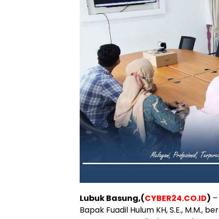
Lubuk Basung,(
CYBER24.CO.ID
)
–
Bapak Fuadil Hulum KH, S.E., M.M., b