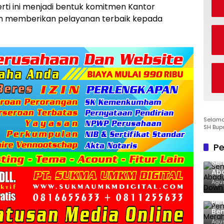
perti ini menjadi bentuk komitmen Kantor
 memberikan pelayanan terbaik kepada
Selamat
SH Bup
Pe
Sen
Aba
Co
Agus
Pe
Ben
Ke
Agus