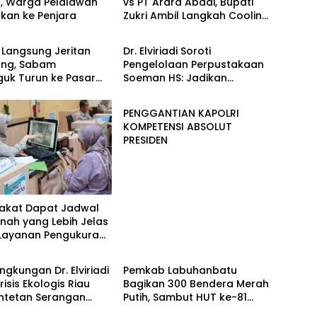
r, Warga Pelalawan
vs PT Arara Abadi, Bupati
skan ke Penjara
Zukri Ambil Langkah Cooling
Berita
Down
 Langsung Jeritan
Dr. Elviriadi Soroti
ng, Sabam
Pengelolaan Perpustakaan
guk Turun ke Pasar
Soeman HS: Jadikan
Berita
r Rantauprapat
Lokomotif Budaya dan
Kawah Candradimuka
PENGGANTIAN KAPOLRI
Intelektual
KOMPETENSI ABSOLUT
PRESIDEN
akat Dapat Jadwal
nah yang Lebih Jelas
 Layanan Pengukuran
Berita
wal
ingkungan Dr. Elviriadi
Pemkab Labuhanbatu
risis Ekologis Riau
Bagikan 300 Bendera Merah
entetan Serangan
Putih, Sambut HUT ke-81
Berita
 Harimau, dan
Kemerdekaan RI