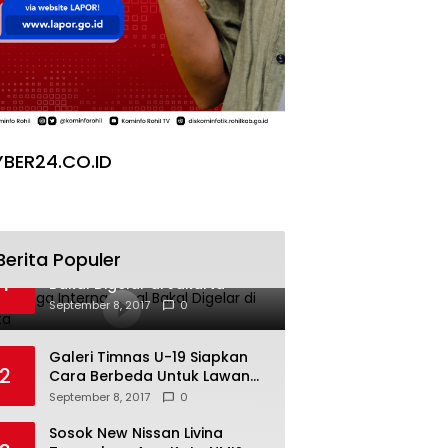
BER24.CO.ID
Berita Populer
Pesta Yoga Internasional
1
Bakal Digelar di Jakarta
September 8, 2017
0
Galeri Timnas U-19 Siapkan
2
Cara Berbeda Untuk Lawan
Vietnam
September 8, 2017
0
Sosok New Nissan Livina