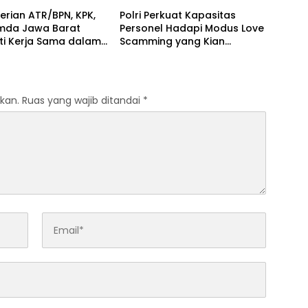
g Terhadap Warga
rian ATR/BPN, KPK,
Polri Perkuat Kapasitas
mda Jawa Barat
Personel Hadapi Modus Love
ti Kerja Sama dalam
Scamming yang Kian
Pencegahan Korupsi
Kompleks
Penguatan Ekonomi
kan.
Ruas yang wajib ditandai
*