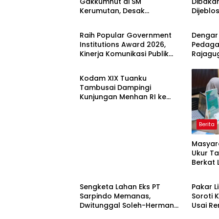
Gakkumhut di SM
Dibaka
Kerumutan, Desak
Dijeblo
Berita
Berita
Pengusutan Tuntas Jaringan
Pembalak Liar
Raih Popular Government
Dengar
Institutions Award 2026,
Pedaga
Kinerja Komunikasi Publik
Rajagu
Berita
Kementerian ATR/BPN
Gelugu
Kembali Diakui
Kodam XIX Tuanku
Tambusai Dampingi
Kunjungan Menhan RI ke
Yonif TP 952/Imam Bulqin,
Perkuat Pembangunan
Satuan
Berita
Masyar
Ukur Ta
Berkat
Berita
Berita
Terjad
Sengketa Lahan Eks PT
Pakar L
Sarpindo Memanas,
Soroti K
Dwitunggal Soleh-Herman
Usai R
Berita
Berita
Boyong Pakar Lingkungan ke
Monyet,