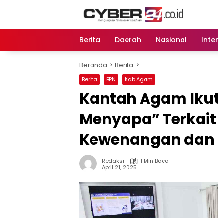
Langsung
ke
konten
Berita
Daerah
Nasional
Inte
Beranda
Berita
Berita
BPN
Kab.Agam
Kantah Agam Ikuti
Menyapa” Terkait
Kewenangan dan 
Redaksi
1 Min Baca
April 21, 2025