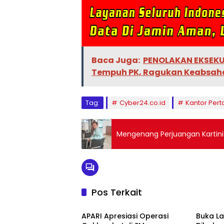
Baca Juga:
PENOLAKAN EKSEKUS
Tempuh PK, Ragukan Keabsahan
Tag:
Cyber24.co.id
Kantor Per
Mengenang Perjuangan Kartin
Pos Terkait
Berita
Berita
APARI Apresiasi Operasi
Buka L