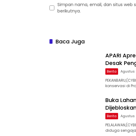
Simpan nama, email, dan situs web 
berikutnya.
Baca Juga
APARI Apre
Desak Peng
Berita
Agustus 
PEKANBARU,(CYB
konservasi di Pr
Buka Lahan
Dijebloskan
Berita
Agustus 
PELALAWAN,(CYBE
diduga sengaja