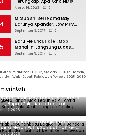
3
Terungkap, Apa Kata NMI?
Maret 14, 2023
0
Mitsubishi Beri Nama Bayi
4
Barunya Xpander, Low MPV
Pesaing Avanza cs
September 9, 2017
0
Baru Meluncur di RI, Mobil
5
Mahal Ini Langsung Ludes
Terjual
September 9, 2017
0
 Atas Pelantikan H. Zukri, SM dan H. Husni Tamrin,
ati dan Wakil Bupati Pelalawan Periode 2025-2030
merintah
gketa Lahan Mak Teduh vs PT Arara
di, Bupati Zukri Ambil Langkah
oling Down
tus 7, 2026
mkab Labuhanbatu Bagikan 300
dera Merah Putih, Sambut HUT ke-81
merdekaan RI
tus 5, 2026