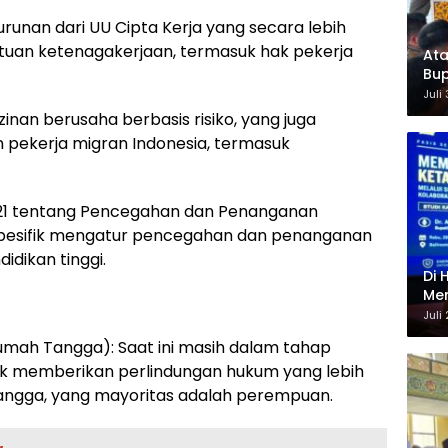
urunan dari UU Cipta Kerja yang secara lebih
tuan ketenagakerjaan, termasuk hak pekerja
Ata
Bup
For
Juli
zinan berusaha berbasis risiko, yang juga
pekerja migran Indonesia, termasuk
21 tentang Pencegahan dan Penanganan
 spesifik mengatur pencegahan dan penanganan
idikan tinggi.
Di 
Men
Ene
Juli
umah Tangga): Saat ini masih dalam tahap
uk memberikan perlindungan hukum yang lebih
angga, yang mayoritas adalah perempuan.