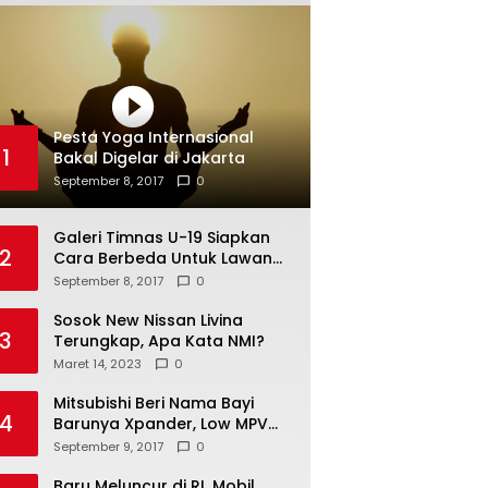
Pesta Yoga Internasional
1
Bakal Digelar di Jakarta
September 8, 2017
0
Galeri Timnas U-19 Siapkan
2
Cara Berbeda Untuk Lawan
Vietnam
September 8, 2017
0
Sosok New Nissan Livina
3
Terungkap, Apa Kata NMI?
Maret 14, 2023
0
Mitsubishi Beri Nama Bayi
4
Barunya Xpander, Low MPV
Pesaing Avanza cs
September 9, 2017
0
Baru Meluncur di RI, Mobil