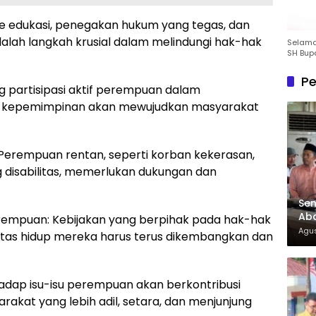
 edukasi, penegakan hukum yang tegas, dan
alah langkah krusial dalam melindungi hak-hak
Selamat
SH Bup
Pe
g partisipasi aktif perempuan dalam
dan kepemimpinan akan mewujudkan masyarakat
Perempuan rentan, seperti korban kekerasan,
disabilitas, memerlukan dukungan dan
Sen
Aba
empuan: Kebijakan yang berpihak pada hak-hak
Co
Agus
tas hidup mereka harus terus dikembangkan dan
adap isu-isu perempuan akan berkontribusi
akat yang lebih adil, setara, dan menjunjung