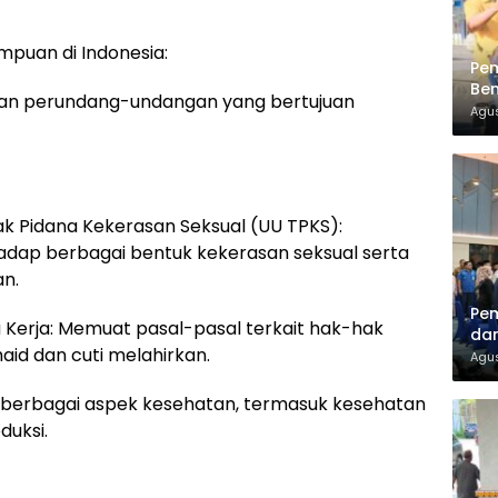
puan di Indonesia:
Pe
Ben
uran perundang-undangan yang bertujuan
Ke
Agus
ak Pidana Kekerasan Seksual (UU TPKS):
hadap berbagai bentuk kekerasan seksual serta
n.
Pem
a Kerja: Memuat pasal-pasal terkait hak-hak
dan
aid dan cuti melahirkan.
Agus
 berbagai aspek kesehatan, termasuk kesehatan
duksi.