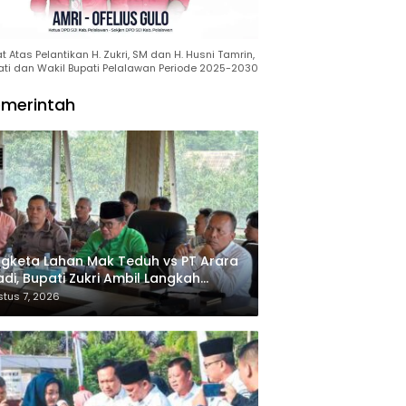
 Atas Pelantikan H. Zukri, SM dan H. Husni Tamrin,
ati dan Wakil Bupati Pelalawan Periode 2025-2030
merintah
gketa Lahan Mak Teduh vs PT Arara
di, Bupati Zukri Ambil Langkah
oling Down
tus 7, 2026