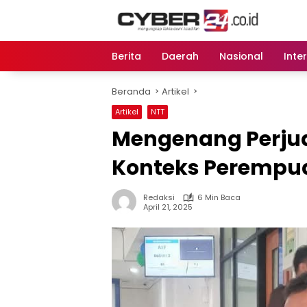
Langsung
ke
konten
Berita
Daerah
Nasional
Inte
Beranda
Artikel
Artikel
NTT
Mengenang Perjua
Konteks Perempua
Redaksi
6 Min Baca
April 21, 2025