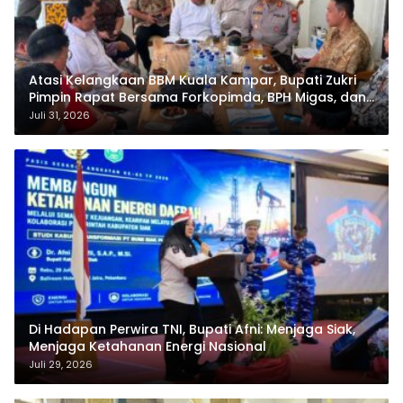
Atasi Kelangkaan BBM Kuala Kampar, Bupati Zukri
Pimpin Rapat Bersama Forkopimda, BPH Migas, dan
Pertamina
Juli 31, 2026
Di Hadapan Perwira TNI, Bupati Afni: Menjaga Siak,
Menjaga Ketahanan Energi Nasional
Juli 29, 2026