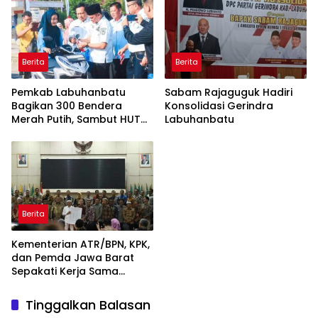
Beruang Terhadap Warga
Berita
Berita
Pemkab Labuhanbatu
Sabam Rajaguguk Hadiri
Bagikan 300 Bendera
Konsolidasi Gerindra
Merah Putih, Sambut HUT
Labuhanbatu
ke-81 Kemerdekaan RI
Berita
Kementerian ATR/BPN, KPK,
dan Pemda Jawa Barat
Sepakati Kerja Sama
dalam Upaya Pencegahan
Korupsi serta Penguatan
Tinggalkan Balasan
Ekonomi Daerah