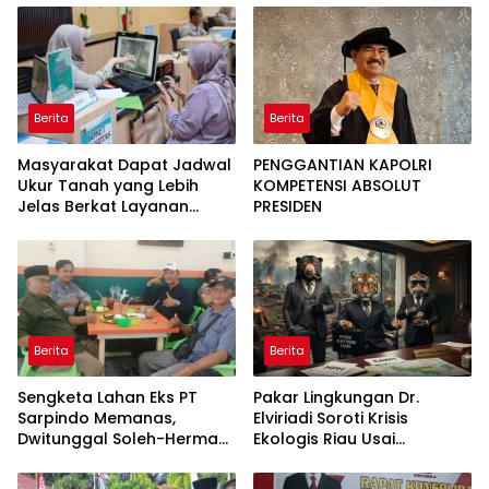
Kawah Candradimuka
Perkuat Pembangunan
Intelektual
Satuan
Berita
Berita
Masyarakat Dapat Jadwal
PENGGANTIAN KAPOLRI
Ukur Tanah yang Lebih
KOMPETENSI ABSOLUT
Jelas Berkat Layanan
PRESIDEN
Pengukuran Terjadwal
Berita
Berita
Sengketa Lahan Eks PT
Pakar Lingkungan Dr.
Sarpindo Memanas,
Elviriadi Soroti Krisis
Dwitunggal Soleh-Herman
Ekologis Riau Usai
Boyong Pakar Lingkungan
Rentetan Serangan
ke Pulau Rupat
Monyet, Harimau, dan