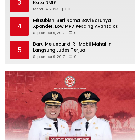
3
Kata NMI?
Maret 14, 2023
0
Mitsubishi Beri Nama Bayi Barunya
4
Xpander, Low MPV Pesaing Avanza cs
September 9, 2017
0
Baru Meluncur di RI, Mobil Mahal Ini
5
Langsung Ludes Terjual
September 9, 2017
0