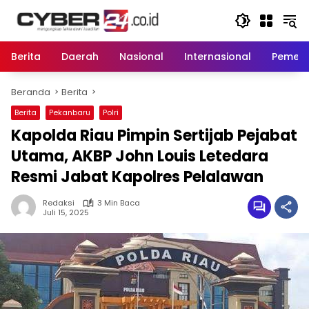
Langsung
ke
konten
Berita
Daerah
Nasional
Internasional
Pemeri
Beranda
Berita
Berita
Pekanbaru
Polri
Kapolda Riau Pimpin Sertijab Pejabat
Utama, AKBP John Louis Letedara
Resmi Jabat Kapolres Pelalawan
Redaksi
3 Min Baca
Juli 15, 2025