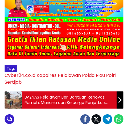
Tag:
Cyber24.co.id
Kapolres Pelalawan
Polda Riau
Polri
Sertijab
BAZNAS Pelalawan Beri Bantuan Renovasi
Rumah, Mariana dan Keluarga Panjatkan
Doa Syukur