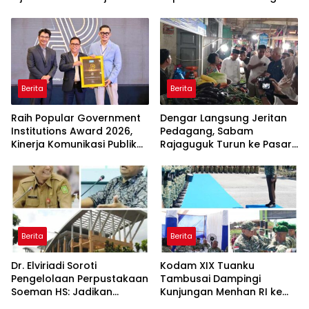
Cooling Down
Berita
Berita
Raih Popular Government
Dengar Langsung Jeritan
Institutions Award 2026,
Pedagang, Sabam
Kinerja Komunikasi Publik
Rajaguguk Turun ke Pasar
Kementerian ATR/BPN
Gelugur Rantauprapat
Kembali Diakui
Berita
Berita
Dr. Elviriadi Soroti
Kodam XIX Tuanku
Pengelolaan Perpustakaan
Tambusai Dampingi
Soeman HS: Jadikan
Kunjungan Menhan RI ke
Lokomotif Budaya dan
Yonif TP 952/Imam Bulqin,