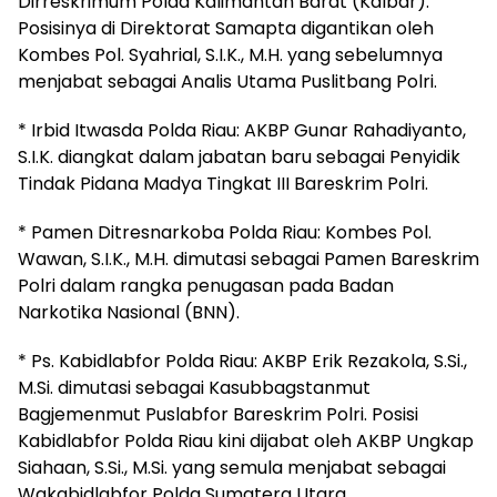
Dirreskrimum Polda Kalimantan Barat (Kalbar).
Posisinya di Direktorat Samapta digantikan oleh
Kombes Pol. Syahrial, S.I.K., M.H. yang sebelumnya
menjabat sebagai Analis Utama Puslitbang Polri.
* Irbid Itwasda Polda Riau: AKBP Gunar Rahadiyanto,
S.I.K. diangkat dalam jabatan baru sebagai Penyidik
Tindak Pidana Madya Tingkat III Bareskrim Polri.
* Pamen Ditresnarkoba Polda Riau: Kombes Pol.
Wawan, S.I.K., M.H. dimutasi sebagai Pamen Bareskrim
Polri dalam rangka penugasan pada Badan
Narkotika Nasional (BNN).
* Ps. Kabidlabfor Polda Riau: AKBP Erik Rezakola, S.Si.,
M.Si. dimutasi sebagai Kasubbagstanmut
Bagjemenmut Puslabfor Bareskrim Polri. Posisi
Kabidlabfor Polda Riau kini dijabat oleh AKBP Ungkap
Siahaan, S.Si., M.Si. yang semula menjabat sebagai
Wakabidlabfor Polda Sumatera Utara.