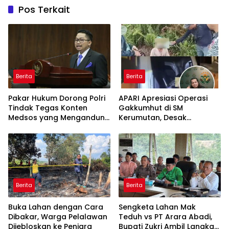
Pos Terkait
Berita
Berita
Pakar Hukum Dorong Polri
APARI Apresiasi Operasi
Tindak Tegas Konten
Gakkumhut di SM
Medsos yang Mengandung
Kerumutan, Desak
Provokasi
Pengusutan Tuntas
Jaringan Pembalak Liar
Berita
Berita
Buka Lahan dengan Cara
Sengketa Lahan Mak
Dibakar, Warga Pelalawan
Teduh vs PT Arara Abadi,
Dijebloskan ke Penjara
Bupati Zukri Ambil Langkah