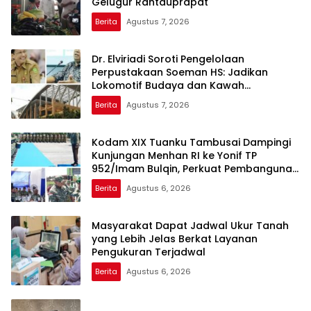
Gelugur Rantauprapat
Berita
Agustus 7, 2026
Dr. Elviriadi Soroti Pengelolaan
Perpustakaan Soeman HS: Jadikan
Lokomotif Budaya dan Kawah
Candradimuka Intelektual
Berita
Agustus 7, 2026
Kodam XIX Tuanku Tambusai Dampingi
Kunjungan Menhan RI ke Yonif TP
952/Imam Bulqin, Perkuat Pembangunan
Satuan
Berita
Agustus 6, 2026
Masyarakat Dapat Jadwal Ukur Tanah
yang Lebih Jelas Berkat Layanan
Pengukuran Terjadwal
Berita
Agustus 6, 2026