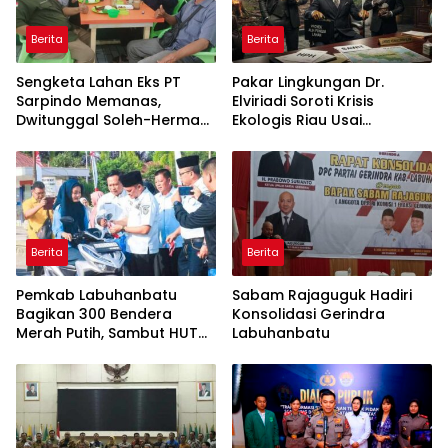
Berita
Berita
Sengketa Lahan Eks PT
Pakar Lingkungan Dr.
Sarpindo Memanas,
Elviriadi Soroti Krisis
Dwitunggal Soleh-Herman
Ekologis Riau Usai
Boyong Pakar Lingkungan
Rentetan Serangan
ke Pulau Rupat
Monyet, Harimau, dan
Beruang Terhadap Warga
Berita
Berita
Pemkab Labuhanbatu
Sabam Rajaguguk Hadiri
Bagikan 300 Bendera
Konsolidasi Gerindra
Merah Putih, Sambut HUT
Labuhanbatu
ke-81 Kemerdekaan RI