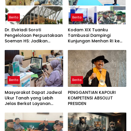
Berita
Berita
Dr. Elviriadi Soroti
Kodam XIX Tuanku
Pengelolaan Perpustakaan
Tambusai Dampingi
Soeman HS: Jadikan
Kunjungan Menhan RI ke
Lokomotif Budaya dan
Yonif TP 952/Imam Bulqin,
Kawah Candradimuka
Perkuat Pembangunan
Intelektual
Satuan
Berita
Berita
Masyarakat Dapat Jadwal
PENGGANTIAN KAPOLRI
Ukur Tanah yang Lebih
KOMPETENSI ABSOLUT
Jelas Berkat Layanan
PRESIDEN
Pengukuran Terjadwal