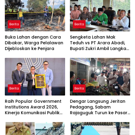
Berita
Berita
Buka Lahan dengan Cara
Sengketa Lahan Mak
Dibakar, Warga Pelalawan
Teduh vs PT Arara Abadi,
Dijebloskan ke Penjara
Bupati Zukri Ambil Langkah
Cooling Down
Berita
Berita
Raih Popular Government
Dengar Langsung Jeritan
Institutions Award 2026,
Pedagang, Sabam
Kinerja Komunikasi Publik
Rajaguguk Turun ke Pasar
Kementerian ATR/BPN
Gelugur Rantauprapat
Kembali Diakui