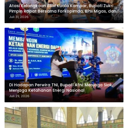
Atasi Kelangkaan BBM Kuala Kampar, Bupati Zukri
Pimpin Rapat Bersama Forkopimda, BPH Migas, dan
Pertamina
Juli 31, 2026
Di Hadapan Perwira TNI, Bupati Afni: Menjaga Siak,
Menjaga Ketahanan Energi Nasional
Juli 29, 2026