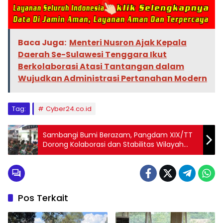
Baca Juga:
Menteri Nusron Ajak Kepala
Daerah Se-Sulawesi Tenggara Ikut
Berkolaborasi Atasi Tantangan dalam
Wujudkan Administrasi Pertanahan Modern
Tag:
Cyber24.co.id
Sambangi Bumi Berazam, Pangdam XIX/TT
Dorong Kolaborasi dan Stabilitas Wilayah
Strategis
Pos Terkait