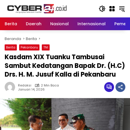
Langsung
ke
konten
Berita
Daerah
Nasional
Internasional
Pemeri
Beranda
Berita
Berita
Pekanbaru
TNI
Kasdam XIX Tuanku Tambusai
Sambut Kedatangan Bapak Dr. (H.C)
Drs. H. M. Jusuf Kalla di Pekanbaru
Redaksi
2 Min Baca
Januari 14, 2026