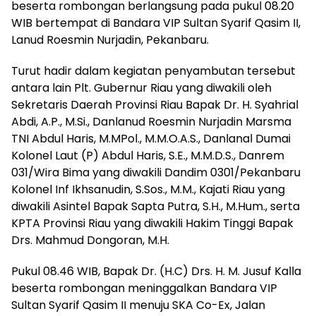
beserta rombongan berlangsung pada pukul 08.20
WIB bertempat di Bandara VIP Sultan Syarif Qasim II,
Lanud Roesmin Nurjadin, Pekanbaru.
Turut hadir dalam kegiatan penyambutan tersebut
antara lain Plt. Gubernur Riau yang diwakili oleh
Sekretaris Daerah Provinsi Riau Bapak Dr. H. Syahrial
Abdi, A.P., M.Si., Danlanud Roesmin Nurjadin Marsma
TNI Abdul Haris, M.MPol., M.M.O.A.S., Danlanal Dumai
Kolonel Laut (P) Abdul Haris, S.E., M.M.D.S., Danrem
031/Wira Bima yang diwakili Dandim 0301/Pekanbaru
Kolonel Inf Ikhsanudin, S.Sos., M.M., Kajati Riau yang
diwakili Asintel Bapak Sapta Putra, S.H., M.Hum., serta
KPTA Provinsi Riau yang diwakili Hakim Tinggi Bapak
Drs. Mahmud Dongoran, M.H.
Pukul 08.46 WIB, Bapak Dr. (H.C) Drs. H. M. Jusuf Kalla
beserta rombongan meninggalkan Bandara VIP
Sultan Syarif Qasim II menuju SKA Co-Ex, Jalan