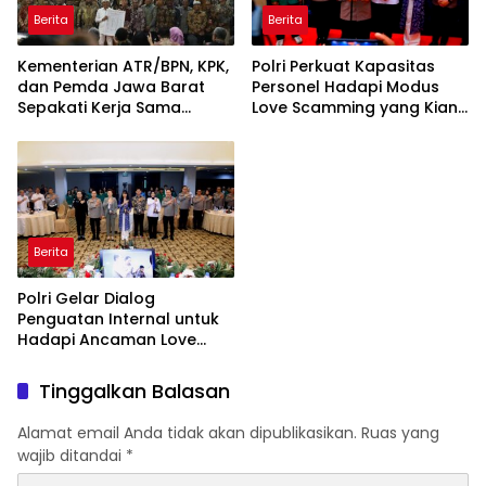
Berita
Berita
Kementerian ATR/BPN, KPK,
Polri Perkuat Kapasitas
dan Pemda Jawa Barat
Personel Hadapi Modus
Sepakati Kerja Sama
Love Scamming yang Kian
dalam Upaya Pencegahan
Kompleks
Korupsi serta Penguatan
Ekonomi Daerah
Berita
Polri Gelar Dialog
Penguatan Internal untuk
Hadapi Ancaman Love
Scamming di Era Digital
Tinggalkan Balasan
Alamat email Anda tidak akan dipublikasikan.
Ruas yang
wajib ditandai
*