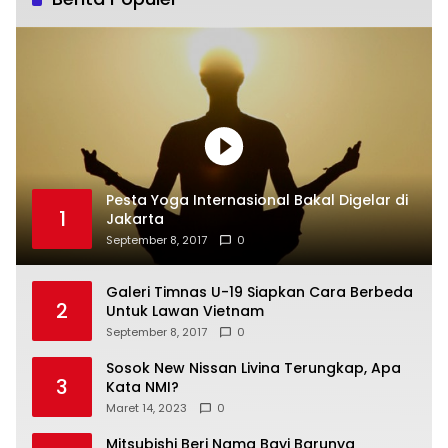
Pesta Yoga Internasional Bakal Digelar di
1
Jakarta
September 8, 2017
0
Galeri Timnas U-19 Siapkan Cara Berbeda
2
Untuk Lawan Vietnam
September 8, 2017
0
Sosok New Nissan Livina Terungkap, Apa
3
Kata NMI?
Maret 14, 2023
0
Mitsubishi Beri Nama Bayi Barunya