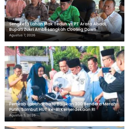
Sengketa Lahan Mak Teduh vs PT Arara Abadi,
Bupati Zukri Ambil Langkah Cooling Down
Agustus 7, 2026
Pemkab Labuhanbatu Bagikan 300 Bendera Merah
Putih, Sambut HUT ke-81 Kemerdekaan RI
Agustus 5, 2026