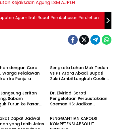
utan
Kejaksaan Agung
LSM AJPLH
bupaten Agam Ikuti Rapat Pembahasan Perolehan
Berita
ahan dengan Cara
Sengketa Lahan Mak Teduh
r, Warga Pelalawan
vs PT Arara Abadi, Bupati
skan ke Penjara
Zukri Ambil Langkah Cooling
Berita
Down
 Langsung Jeritan
Dr. Elviriadi Soroti
ng, Sabam
Pengelolaan Perpustakaan
guk Turun ke Pasar
Soeman HS: Jadikan
Berita
r Rantauprapat
Lokomotif Budaya dan
Kawah Candradimuka
akat Dapat Jadwal
PENGGANTIAN KAPOLRI
Intelektual
nah yang Lebih Jelas
KOMPETENSI ABSOLUT