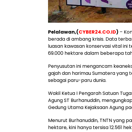
Pelalawan,(
CYBER24.CO.ID
)
– Kon
berada di ambang krisis. Data ter
luasan kawasan konservasi vital ini 
69.000 hektare dalam beberapa tahu
Penyusutan ini mengancam keaneka
gajah dan harimau Sumatera yang t
sebagai paru-paru dunia.
Wakil Ketua I Pengarah Satuan Tuga
Agung ST Burhanuddin, mengungkapk
Gedung Utama Kejaksaan Agung pada
Menurut Burhanuddin, TNTN yang pada
hektare, kini hanya tersisa 12.561 hek