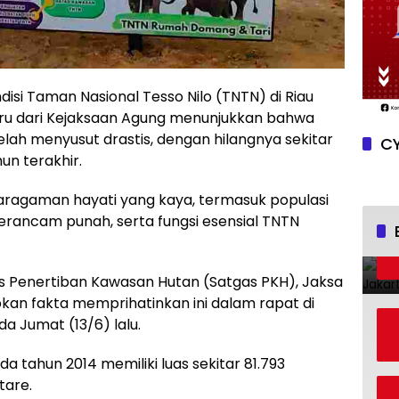
disi Taman Nasional Tesso Nilo (TNTN) di Riau
baru dari Kejaksaan Agung menunjukkan bahwa
telah menyusut drastis, dengan hilangnya sekitar
CY
n terakhir.
ragaman hayati yang kaya, termasuk populasi
erancam punah, serta fungsi esensial TNTN
s Penertiban Kawasan Hutan (Satgas PKH), Jaksa
an fakta memprihatinkan ini dalam rapat di
 Jumat (13/6) lalu.
 tahun 2014 memiliki luas sekitar 81.793
tare.