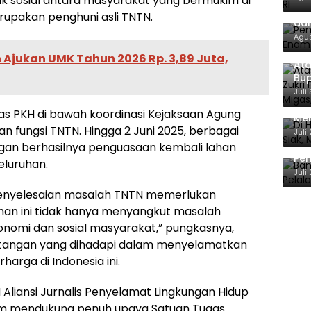
ik sosial antara masyarakat yang bermukim di
Pem
upakan penghuni asli TNTN.
dan
Agus
Ajukan UMK Tahun 2026 Rp. 3,89 Juta,
Ata
Bup
For
Juli
Di 
gas PKH di bawah koordinasi Kejaksaan Agung
Men
 fungsi TNTN. Hingga 2 Juni 2025, berbagai
Ene
Juli
Ban
gan berhasilnya penguasaan kembali lahan
Pem
seluruhan.
Ber
Juli
nyelesaian masalah TNTN memerlukan
lahan ini tidak hanya menyangkut masalah
konomi dan sosial masyarakat,” pungkasnya,
tangan yang dihadapi dalam menyelamatkan
harga di Indonesia ini.
liansi Jurnalis Penyelamat Lingkungan Hidup
 umum mendukung penuh upaya Satuan Tugas