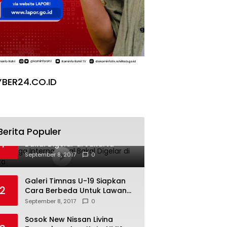
BER24.CO.ID
Berita Populer
Pesta Yoga Internasional
1
Bakal Digelar di Jakarta
September 8, 2017
0
Galeri Timnas U-19 Siapkan
2
Cara Berbeda Untuk Lawan
Vietnam
September 8, 2017
0
Sosok New Nissan Livina