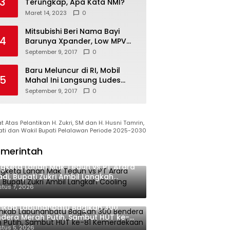
3
Terungkap, Apa Kata NMI?
Maret 14, 2023
0
Mitsubishi Beri Nama Bayi
4
Barunya Xpander, Low MPV
Pesaing Avanza cs
September 9, 2017
0
Baru Meluncur di RI, Mobil
5
Mahal Ini Langsung Ludes
Terjual
September 9, 2017
0
 Atas Pelantikan H. Zukri, SM dan H. Husni Tamrin,
ati dan Wakil Bupati Pelalawan Periode 2025-2030
merintah
gketa Lahan Mak Teduh vs PT Arara
di, Bupati Zukri Ambil Langkah
oling Down
tus 7, 2026
mkab Labuhanbatu Bagikan 300
dera Merah Putih, Sambut HUT ke-81
merdekaan RI
tus 5, 2026