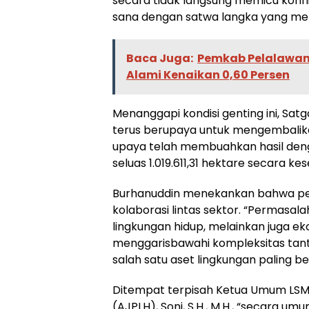
secara tidak langsung memicu konfl
sana dengan satwa langka yang mer
Baca Juga:
Pemkab Pelalawan 
Alami Kenaikan 0,60 Persen
Menanggapi kondisi genting ini, Sat
terus berupaya untuk mengembalikan
upaya telah membuahkan hasil den
seluas 1.019.611,31 hektare secara ke
Burhanuddin menekankan bahwa pe
kolaborasi lintas sektor. “Permasa
lingkungan hidup, melainkan juga e
menggarisbawahi kompleksitas tan
salah satu aset lingkungan paling ber
Ditempat terpisah Ketua Umum LSM A
(AJPLH), Soni, S.H., M.H., “secara