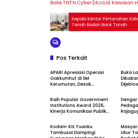
Balai TNTN
Cyber24.co.id
Kawasan H
Kepala Kantor Pertanahan Ka
Tanah Badan Bank Tanah
Pos Terkait
Berita
Berita
APARI Apresiasi Operasi
Buka L
Gakkumhut di SM
Dibaka
Kerumutan, Desak
Dijeblo
Berita
Berita
Pengusutan Tuntas Jaringan
Pembalak Liar
Raih Popular Government
Dengar
Institutions Award 2026,
Pedaga
Kinerja Komunikasi Publik
Rajagu
Berita
Berita
Kementerian ATR/BPN
Gelugu
Kembali Diakui
Kodam XIX Tuanku
Masyar
Tambusai Dampingi
Ukur Ta