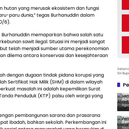
an hutan yang merusak ekosistem dan fungsi
aru-paru dunia,” tegas Burhanuddin dalam
0/6).
. Burhanuddin memaparkan bahwa salah satu
unan sawit ilegal. Situasi ini menjadi sangat
but telah menjadi sumber utama perekonomian
an dilema antara konservasi dan kesejahteraan
Selamat
SH Bup
rah dengan dugaan tindak pidana korupsi yang
h Sertifikat Hak Milik (SHM) di dalam wilayah
Pe
erkuat masalah ini adalah kepemilikan Surat
Sen
Tanda Penduduk (KTP) palsu oleh warga yang
Aba
Co
Agus
 dengan pembangunan sarana dan prasarana
Pe
tempat ibadah, bahkan sekolah. Perkembangan ini
Ben
Ke
Agus