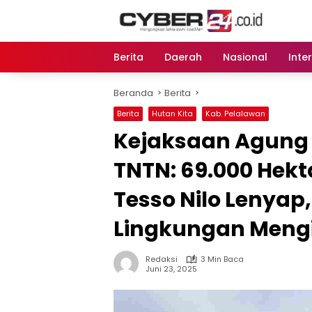
Langsung
ke
konten
Berita
Daerah
Nasional
Inte
Beranda
Berita
Berita
Hutan Kita
Kab. Pelalawan
Kejaksaan Agung S
TNTN: 69.000 Hek
Tesso Nilo Lenyap,
Lingkungan Mengi
Redaksi
3 Min Baca
Juni 23, 2025